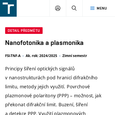
FSI
PŘIHLÁŠENÍ
HLEDAT
MENU
VUT
v
Brně
DETAIL PŘEDMĚTU
Nanofotonika a plasmonika
FSI-TNF-A
Ak. rok: 2024/2025
Zimní semestr
Principy šíření optických signálů
v nanostrukturách pod hranicí difrakčního
limitu, metody jejich využití. Povrchové
plazmonové polaritony (PPP) – možnost, jak
překonat difrakční limit. Buzení, šíření
a detekce PPP. Využití plazmonových