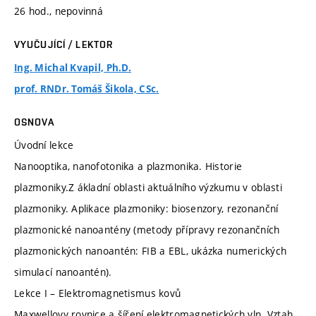
26 hod., nepovinná
VYUČUJÍCÍ / LEKTOR
Ing. Michal Kvapil, Ph.D.
prof. RNDr. Tomáš Šikola, CSc.
OSNOVA
Úvodní lekce
Nanooptika, nanofotonika a plazmonika. Historie
plazmoniky.Z ákladní oblasti aktuálního výzkumu v oblasti
plazmoniky. Aplikace plazmoniky: biosenzory, rezonanční
plazmonické nanoantény (metody přípravy rezonančních
plazmonických nanoantén: FIB a EBL, ukázka numerických
simulací nanoantén).
Lekce I – Elektromagnetismus kovů
Maxwellovy rovnice a šíření elektromagnetických vln. Vztah