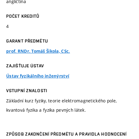
angličtina
POČET KREDITŮ
4
GARANT PŘEDMĚTU
prof. RNDr. Tomáš Šikola, CSc.
ZAJIŠŤUJE ÚSTAV
Ústav fyzikálního inženýrství
VSTUPNÍ ZNALOSTI
Základní kurz fyziky, teorie elektromagnetického pole,
kvantová fyzika a fyzika pevných látek.
ZPŮSOB ZAKONČENÍ PŘEDMĚTU A PRAVIDLA HODNOCENÍ