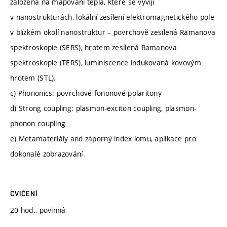
založená na mapování tepla, které se vyvíjí
v nanostrukturách, lokální zesílení elektromagnetického pole
v blízkém okolí nanostruktur – povrchově zesílená Ramanova
spektroskopie (SERS), hrotem zesílená Ramanova
spektroskopie (TERS), luminiscence indukovaná kovovým
hrotem (STL).
c) Phononics: povrchové fononové polaritony
d) Strong coupling: plasmon-exciton coupling, plasmon-
phonon coupling
e) Metamateriály and záporný index lomu, aplikace pro
dokonalé zobrazování.
CVIČENÍ
20 hod., povinná