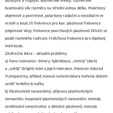
absorpce a rozptylu. Rozměrové efekty: rozměrové
kvantování, vliv rozměru na střední volnou délku. Polaritony
objemové a povrchové, polaritony radiační a neradiační ve
vrstvě a kouli, tři frekvence pro kov: plazmová frekvence
(objemové vlny), frekvence povrchových plazmonů šířících se
podél rovinného rozhraní, Frölichova frekvence pro dipólový
mód koule.
Závěrečná lekce – aktuální problémy
a) Fano rezonance: dimery, hybridizace, „temný“ (dark)
a „světlý“ (bright) mód a jejich interakce, Plasmon Induced
Transparency, příklad: kovová nanostruktura tvořená diskem
uvnitř tenkého kroužku.
b) Plazmonické nanoantény: příprava plazmonických
nanoantén, mapování plazmonických nanoantén, metody
osvětlování nanostruktur a detekce plazmonů, metoda