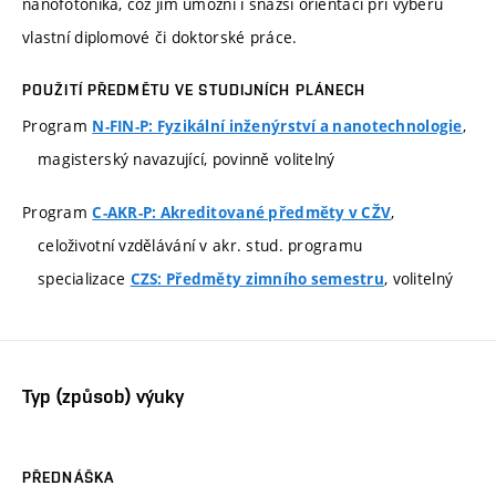
nanofotonika, což jim umožní i snazší orientaci při výběru
vlastní diplomové či doktorské práce.
POUŽITÍ PŘEDMĚTU VE STUDIJNÍCH PLÁNECH
Program
,
N-FIN-P: Fyzikální inženýrství a nanotechnologie
magisterský navazující, povinně volitelný
Program
,
C-AKR-P: Akreditované předměty v CŽV
celoživotní vzdělávání v akr. stud. programu
specializace
, volitelný
CZS: Předměty zimního semestru
Typ (způsob) výuky
PŘEDNÁŠKA