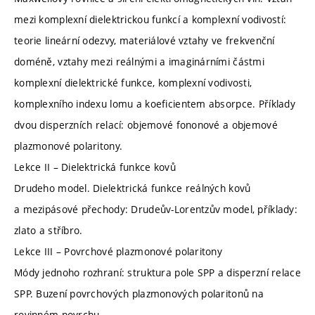
mezi komplexní dielektrickou funkcí a komplexní vodivostí:
teorie lineární odezvy, materiálové vztahy ve frekvenční
doméně, vztahy mezi reálnými a imaginárními částmi
komplexní dielektrické funkce, komplexní vodivosti,
komplexního indexu lomu a koeficientem absorpce. Příklady
dvou disperzních relací: objemové fononové a objemové
plazmonové polaritony.
Lekce II – Dielektrická funkce kovů
Drudeho model. Dielektrická funkce reálných kovů
a mezipásové přechody: Drudeův-Lorentzův model, příklady:
zlato a stříbro.
Lekce III – Povrchové plazmonové polaritony
Módy jednoho rozhraní: struktura pole SPP a disperzní relace
SPP. Buzení povrchových plazmonových polaritonů na
rovinném povrchu.