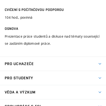
CVIČENÍ S POČÍTAČOVOU PODPOROU
104 hod., povinná
OSNOVA
Prezentace práce studentů a diskuse nad tématy související
se zadáním diplomové práce.
PRO UCHAZEČE
Studuj strojní inženýrství
PRO STUDENTY
Nabídka studia
Předměty
Ambasadoři studia
VĚDA A VÝZKUM
Studijní programy
Přijímačky
Věda a výzkum na FSI
Studijní předpisy