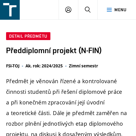
FSI
PŘIHLÁŠENÍ
HLEDAT
MENU
VUT
v
Brně
DETAIL PŘEDMĚTU
Předdiplomní projekt (N-FIN)
FSI-TOJ
Ak. rok: 2024/2025
Zimní semestr
Předmět je věnován řízené a kontrolované
činnosti studentů při řešení diplomové práce
a při konečném zpracování její úvodní
a teoretické části. Dále je předmět zaměřen na
rozbor plnění jednotlivých etap diplomového
projektu, na diskusi k dosaženým výsledkům,