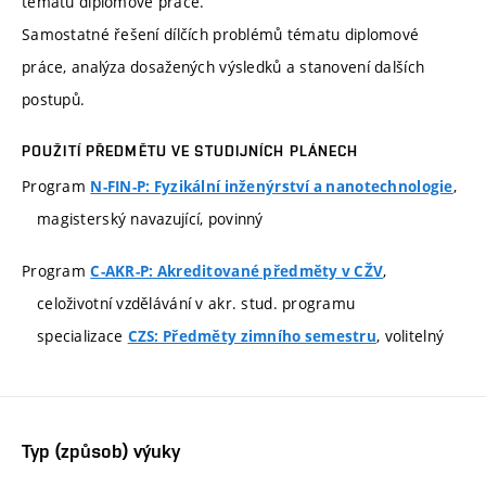
tématu diplomové práce.
Samostatné řešení dílčích problémů tématu diplomové
práce, analýza dosažených výsledků a stanovení dalších
postupů.
POUŽITÍ PŘEDMĚTU VE STUDIJNÍCH PLÁNECH
Program
,
N-FIN-P: Fyzikální inženýrství a nanotechnologie
magisterský navazující, povinný
Program
,
C-AKR-P: Akreditované předměty v CŽV
celoživotní vzdělávání v akr. stud. programu
specializace
, volitelný
CZS: Předměty zimního semestru
Typ (způsob) výuky