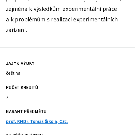
zejména k výsledkům experimentální práce
a k problémům s realizaci experimentálních
zařízení.
JAZYK VÝUKY
čeština
POČET KREDITŮ
7
GARANT PŘEDMĚTU
prof. RNDr. Tomáš Šikola, CSc.