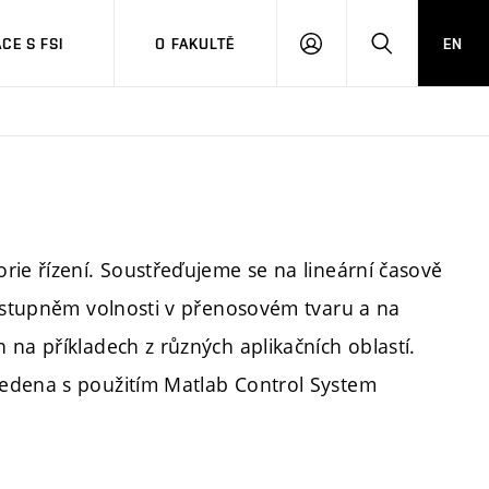
CE S FSI
O FAKULTĚ
EN
PŘIHLÁŠENÍ
HLEDAT
rie řízení. Soustřeďujeme se na lineární časově
m stupněm volnosti v přenosovém tvaru a na
na příkladech z různých aplikačních oblastí.
vedena s použitím Matlab Control System