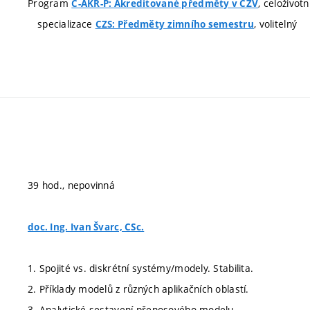
Program
, celoživot
C-AKR-P: Akreditované předměty v CŽV
specializace
, volitelný
CZS: Předměty zimního semestru
39 hod., nepovinná
doc. Ing. Ivan Švarc, CSc.
1. Spojité vs. diskrétní systémy/modely. Stabilita.
2. Příklady modelů z různých aplikačních oblastí.
3. Analytické sestavení přenosového modelu.