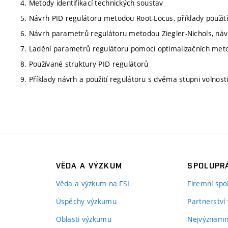
4. Metody identifikací technických soustav
5. Návrh PID regulátoru metodou Root-Locus, příklady použi
6. Návrh parametrů regulátoru metodou Ziegler-Nichols, náv
7. Ladění parametrů regulátoru pomocí optimalizačních met
8. Používané struktury PID regulátorů
9. Příklady návrh a použití regulátoru s dvěma stupni volnost
VĚDA A VÝZKUM
SPOLUPRÁ
Věda a výzkum na FSI
Firemní spo
Úspěchy výzkumu
Partnerství
Oblasti výzkumu
Nejvýznamně