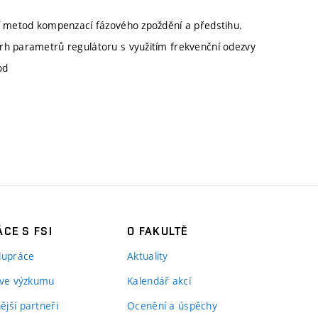
tí metod kompenzací fázového zpoždění a předstihu.
rh parametrů regulátoru s využitím frekvenční odezvy
od
i
CE S FSI
O FAKULTĚ
lupráce
Aktuality
 ve výzkumu
Kalendář akcí
jší partneři
Ocenění a úspěchy