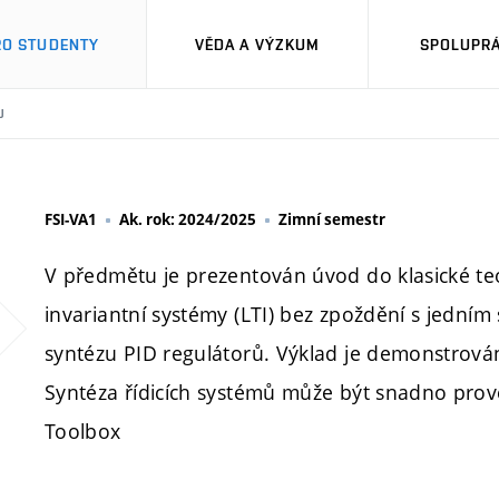
RO STUDENTY
VĚDA A VÝZKUM
SPOLUPRÁ
U
FSI-VA1
Ak. rok: 2024/2025
Zimní semestr
V předmětu je prezentován úvod do klasické teo
invariantní systémy (LTI) bez zpoždění s jední
syntézu PID regulátorů. Výklad je demonstrován 
Syntéza řídicích systémů může být snadno pro
Toolbox