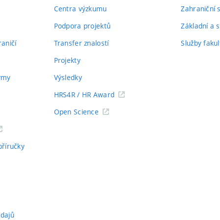
Centra výzkumu
Zahraniční 
Podpora projektů
Základní a s
aničí
Transfer znalostí
Služby fakul
Projekty
týmy
Výsledky
HRS4R / HR Award
Open Science
příručky
údajů