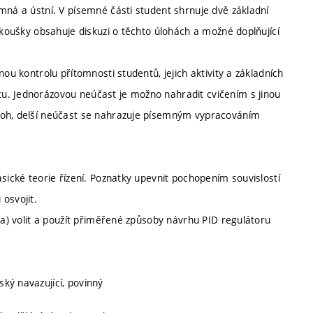
mná a ústní. V písemné části student shrnuje dvě základní
zkoušky obsahuje diskuzi o těchto úlohách a možné doplňující
ou kontrolu přítomnosti studentů, jejich aktivity a základních
u. Jednorázovou neúčast je možno nahradit cvičením s jinou
loh, delší neúčast se nahrazuje písemným vypracováním
sické teorie řízení. Poznatky upevnit pochopením souvislostí
osvojit.
(a) volit a použít přiměřené způsoby návrhu PID regulátoru
ský navazující, povinný