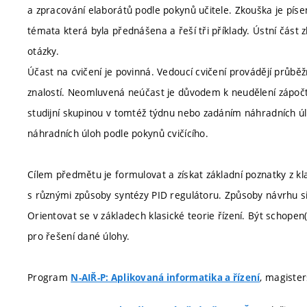
a zpracování elaborátů podle pokynů učitele. Zkouška je píse
témata která byla přednášena a řeší tři příklady. Ústní část 
otázky.
Účast na cvičení je povinná. Vedoucí cvičení provádějí průběžn
znalostí. Neomluvená neúčast je důvodem k neudělení zápočt
studijní skupinou v tomtéž týdnu nebo zadáním náhradních ú
náhradních úloh podle pokynů cvičícího.
Cílem předmětu je formulovat a získat základní poznatky z kla
s různými způsoby syntézy PID regulátoru. Způsoby návrhu si 
Orientovat se v základech klasické teorie řízení. Být schopen
pro řešení dané úlohy.
Program
, magister
N-AIŘ-P: Aplikovaná informatika a řízení