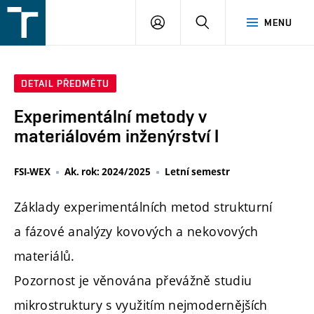
FSI
PŘIHLÁŠENÍ
HLEDAT
MENU
VUT
v
Brně
DETAIL PŘEDMĚTU
Experimentální metody v
materiálovém inženýrství I
FSI-WEX
Ak. rok: 2024/2025
Letní semestr
Základy experimentálních metod strukturní
a fázové analýzy kovových a nekovových
materiálů.
Pozornost je věnována převážně studiu
mikrostruktury s využitím nejmodernějších