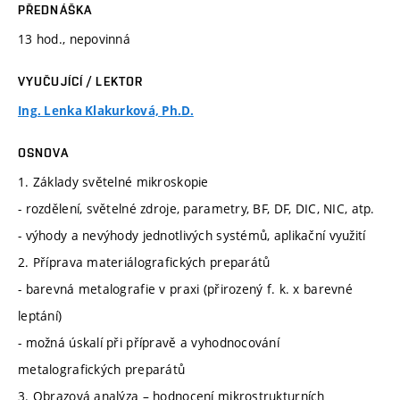
PŘEDNÁŠKA
13 hod., nepovinná
VYUČUJÍCÍ / LEKTOR
Ing. Lenka Klakurková, Ph.D.
OSNOVA
1. Základy světelné mikroskopie
- rozdělení, světelné zdroje, parametry, BF, DF, DIC, NIC, atp.
- výhody a nevýhody jednotlivých systémů, aplikační využití
2. Příprava materiálografických preparátů
- barevná metalografie v praxi (přirozený f. k. x barevné
leptání)
- možná úskalí při přípravě a vyhodnocování
metalografických preparátů
3. Obrazová analýza – hodnocení mikrostrukturních