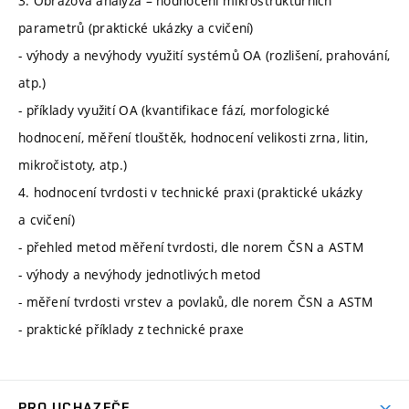
3. Obrazová analýza – hodnocení mikrostrukturních
parametrů (praktické ukázky a cvičení)
- výhody a nevýhody využití systémů OA (rozlišení, prahování,
atp.)
- příklady využití OA (kvantifikace fází, morfologické
hodnocení, měření tlouštěk, hodnocení velikosti zrna, litin,
mikročistoty, atp.)
4. hodnocení tvrdosti v technické praxi (praktické ukázky
a cvičení)
- přehled metod měření tvrdosti, dle norem ČSN a ASTM
- výhody a nevýhody jednotlivých metod
- měření tvrdosti vrstev a povlaků, dle norem ČSN a ASTM
- praktické příklady z technické praxe
PRO UCHAZEČE