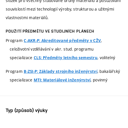
složek pro všechny studované druhy materiálů a posuzování
souvislostí mezi technologií výroby, strukturou a užitnými
vlastnostmi materiálů.
POUŽITÍ PŘEDMĚTU VE STUDIJNÍCH PLÁNECH
Program
,
C-AKR-P: Akreditované předměty v CŽV
celoživotní vzdělávání v akr. stud. programu
specializace
, volitelný
CLS: Předměty letního semestru
Program
, bakalářský
B-ZSI-P: Základy strojního inženýrství
specializace
, povinný
MTI: Materiálové inženýrství
Typ (způsob) výuky