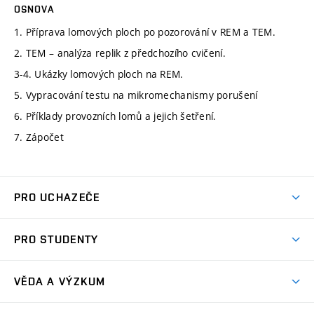
OSNOVA
1. Příprava lomových ploch po pozorování v REM a TEM.
2. TEM – analýza replik z předchozího cvičení.
3-4. Ukázky lomových ploch na REM.
5. Vypracování testu na mikromechanismy porušení
6. Příklady provozních lomů a jejich šetření.
7. Zápočet
PRO UCHAZEČE
Studuj strojní inženýrství
PRO STUDENTY
Nabídka studia
Předměty
Ambasadoři studia
VĚDA A VÝZKUM
Studijní programy
Přijímačky
Věda a výzkum na FSI