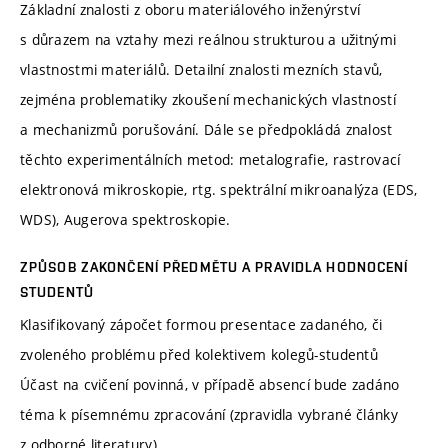
Základní znalosti z oboru materiálového inženýrství
s důrazem na vztahy mezi reálnou strukturou a užitnými
vlastnostmi materiálů. Detailní znalosti mezních stavů,
zejména problematiky zkoušení mechanických vlastností
a mechanizmů porušování. Dále se předpokládá znalost
těchto experimentálních metod: metalografie, rastrovací
elektronová mikroskopie, rtg. spektrální mikroanalýza (EDS,
WDS), Augerova spektroskopie.
ZPŮSOB ZAKONČENÍ PŘEDMĚTU A PRAVIDLA HODNOCENÍ
STUDENTŮ
Klasifikovaný zápočet formou presentace zadaného, či
zvoleného problému před kolektivem kolegů-studentů
Účast na cvičení povinná, v případě absencí bude zadáno
téma k písemnému zpracování (zpravidla vybrané články
z odborné literatury)