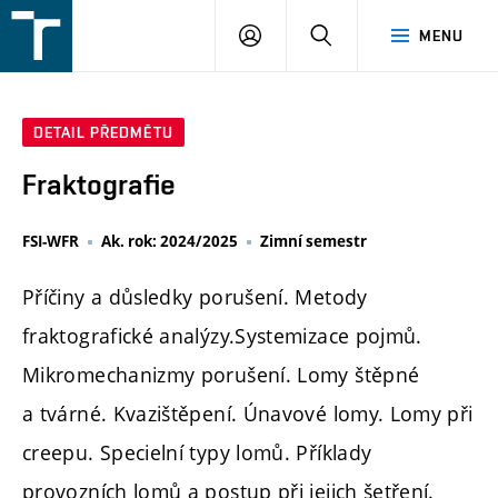
FSI
PŘIHLÁŠENÍ
HLEDAT
MENU
VUT
v
Brně
DETAIL PŘEDMĚTU
Fraktografie
FSI-WFR
Ak. rok: 2024/2025
Zimní semestr
Příčiny a důsledky porušení. Metody
fraktografické analýzy.Systemizace pojmů.
Mikromechanizmy porušení. Lomy štěpné
a tvárné. Kvazištěpení. Únavové lomy. Lomy při
creepu. Specielní typy lomů. Příklady
provozních lomů a postup při jejich šetření.