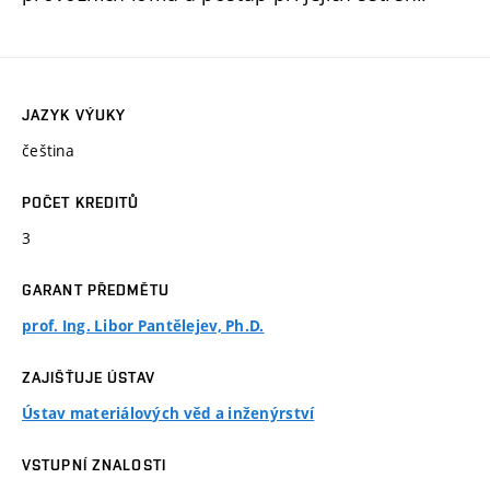
JAZYK VÝUKY
čeština
POČET KREDITŮ
3
GARANT PŘEDMĚTU
prof. Ing. Libor Pantělejev, Ph.D.
ZAJIŠŤUJE ÚSTAV
Ústav materiálových věd a inženýrství
VSTUPNÍ ZNALOSTI