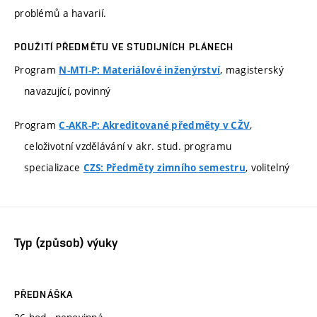
problémů a havarií.
POUŽITÍ PŘEDMĚTU VE STUDIJNÍCH PLÁNECH
Program
, magisterský
N-MTI-P: Materiálové inženýrství
navazující, povinný
Program
,
C-AKR-P: Akreditované předměty v CŽV
celoživotní vzdělávání v akr. stud. programu
specializace
, volitelný
CZS: Předměty zimního semestru
Typ (způsob) výuky
PŘEDNÁŠKA