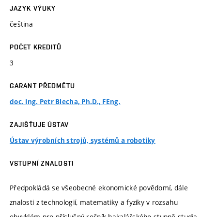
JAZYK VÝUKY
čeština
POČET KREDITŮ
3
GARANT PŘEDMĚTU
doc. Ing. Petr Blecha, Ph.D., FEng.
ZAJIŠŤUJE ÚSTAV
Ústav výrobních strojů, systémů a robotiky
VSTUPNÍ ZNALOSTI
Předpokládá se všeobecné ekonomické povědomí, dále
znalosti z technologií, matematiky a fyziky v rozsahu
obvyklém pro příslušný ročník bakalářského stupně studia.