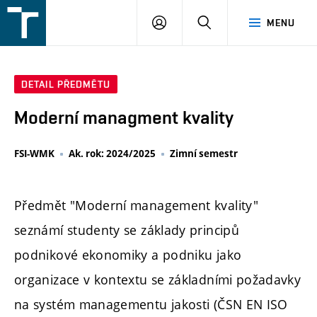
FSI
PŘIHLÁŠENÍ
HLEDAT
MENU
VUT
v
Brně
DETAIL PŘEDMĚTU
Moderní managment kvality
FSI-WMK
Ak. rok: 2024/2025
Zimní semestr
Předmět "Moderní management kvality"
seznámí studenty se základy principů
podnikové ekonomiky a podniku jako
organizace v kontextu se základními požadavky
na systém managementu jakosti (ČSN EN ISO