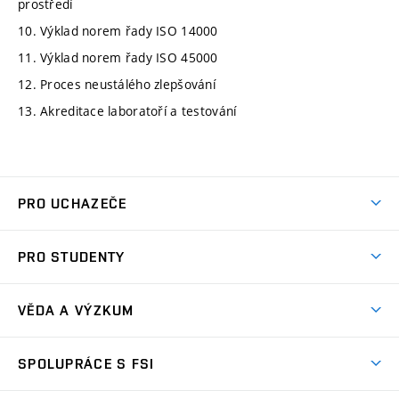
prostředí
10. Výklad norem řady ISO 14000
11. Výklad norem řady ISO 45000
12. Proces neustálého zlepšování
13. Akreditace laboratoří a testování
PRO UCHAZEČE
Studuj strojní inženýrství
PRO STUDENTY
Nabídka studia
Předměty
Ambasadoři studia
VĚDA A VÝZKUM
Studijní programy
Přijímačky
Věda a výzkum na FSI
Studijní předpisy
SPOLUPRÁCE S FSI
Zápisy
Úspěchy výzkumu
Časový plán studia
Často kladené dotazy