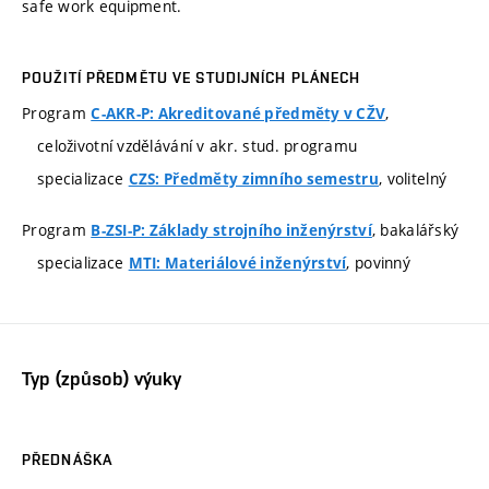
safe work equipment.
POUŽITÍ PŘEDMĚTU VE STUDIJNÍCH PLÁNECH
Program
,
C-AKR-P: Akreditované předměty v CŽV
celoživotní vzdělávání v akr. stud. programu
specializace
, volitelný
CZS: Předměty zimního semestru
Program
, bakalářský
B-ZSI-P: Základy strojního inženýrství
specializace
, povinný
MTI: Materiálové inženýrství
Typ (způsob) výuky
PŘEDNÁŠKA