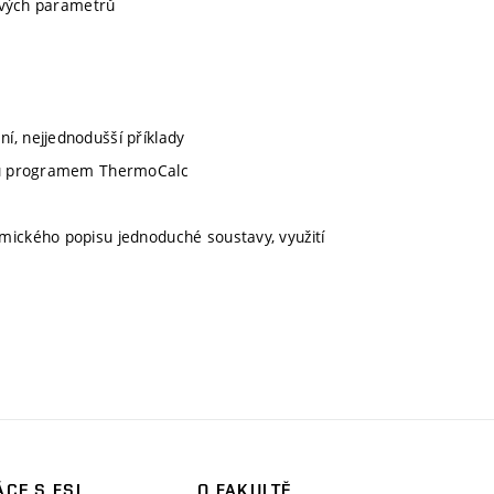
ových parametrů
, nejjednodušší příklady
amů programem ThermoCalc
ického popisu jednoduché soustavy, využití
CE S FSI
O FAKULTĚ