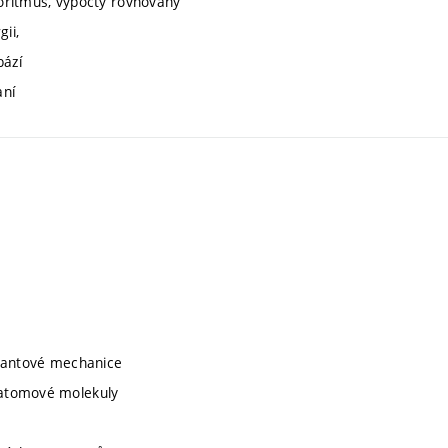
oritmus, výpočty rovnováhy
ii,
bází
aní
kvantové mechanice
uatomové molekuly