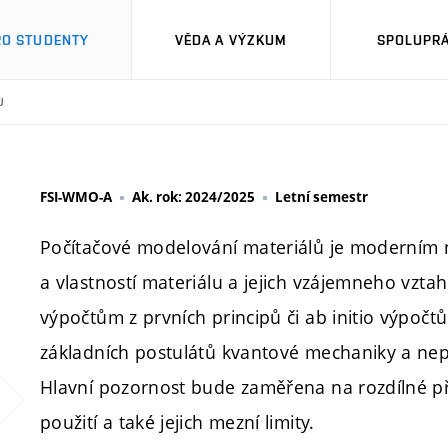
RO STUDENTY
VĚDA A VÝZKUM
SPOLUPRÁ
U
FSI-WMO-A
Ak. rok: 2024/2025
Letní semestr
Počítačové modelování materiálů je moderním 
a vlastností materiálu a jejich vzájemneho vzta
výpočtům z prvních principů či ab initio výpočt
základních postulátů kvantové mechaniky a nep
Hlavní pozornost bude zaměřena na rozdílné pří
použití a také jejich mezní limity.