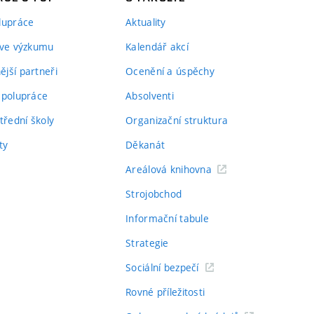
lupráce
Aktuality
 ve výzkumu
Kalendář akcí
jší partneři
Ocenění a úspěchy
spolupráce
Absolventi
třední školy
Organizační struktura
ty
Děkanát
Areálová knihovna
Strojobchod
Informační tabule
Strategie
Sociální bezpečí
Rovné příležitosti