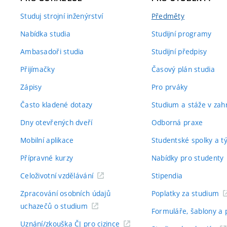
Studuj strojní inženýrství
Předměty
Nabídka studia
Studijní programy
Ambasadoři studia
Studijní předpisy
Přijímačky
Časový plán studia
Zápisy
Pro prváky
Často kladené dotazy
Studium a stáže v zahr
Dny otevřených dveří
Odborná praxe
Mobilní aplikace
Studentské spolky a 
Přípravné kurzy
Nabídky pro studenty
Celoživotní vzdělávání
Stipendia
Zpracování osobních údajů
Poplatky za studium
uchazečů o studium
Formuláře, šablony a 
Uznání/zkouška ČJ pro cizince