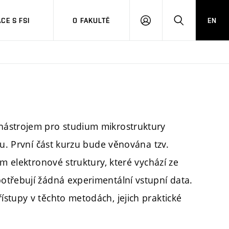
CE S FSI
O FAKULTĚ
EN
PŘIHLÁŠENÍ
HLEDAT
nástrojem pro studium mikrostruktury
hu. První část kurzu bude věnována tzv.
ům elektronové struktury, které vychází ze
otřebují žádná experimentální vstupní data.
stupy v těchto metodách, jejich praktické