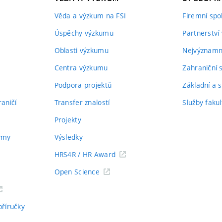
Věda a výzkum na FSI
Firemní spo
Úspěchy výzkumu
Partnerství
Oblasti výzkumu
Nejvýznamně
Centra výzkumu
Zahraniční 
Podpora projektů
Základní a s
aničí
Transfer znalostí
Služby fakul
Projekty
týmy
Výsledky
HRS4R / HR Award
Open Science
příručky