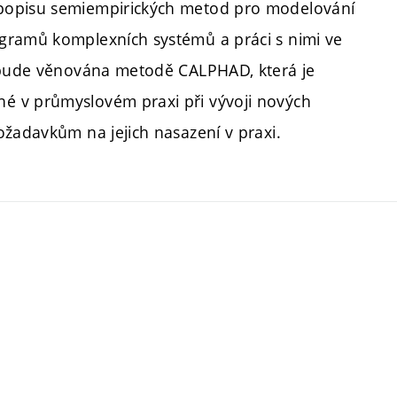
 popisu semiempirických metod pro modelování
gramů komplexních systémů a práci s nimi ve
t bude věnována metodě CALPHAD, která je
é v průmyslovém praxi při vývoji nových
ožadavkům na jejich nasazení v praxi.