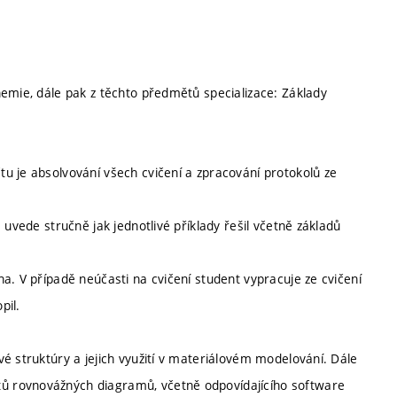
hemie, dále pak z těchto předmětů specializace: Základy
u je absolvování všech cvičení a zpracování protokolů ze
 uvede stručně jak jednotlivé příklady řešil včetně základů
a. V případě neúčasti na cvičení student vypracuje ze cvičení
pil.
é struktúry a jejich využití v materiálovém modelování. Dále
ů rovnovážných diagramů, včetně odpovídajícího software