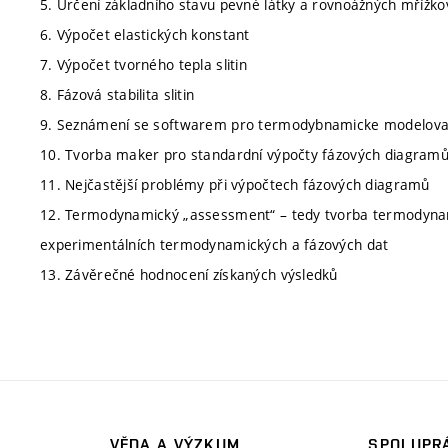
5. Určení základního stavu pevné látky a rovnoážných mřížk
6. Výpočet elastických konstant
7. Výpočet tvorného tepla slitin
8. Fázová stabilita slitin
9. Seznámení se softwarem pro termodybnamicke modelovaní
10. Tvorba maker pro standardní výpočty fázových diagr
11. Nejčastější problémy při výpočtech fázových diagramů
12. Termodynamický „assessment“ – tedy tvorba termodynam
experimentálních termodynamických a fázových dat
13. Závěrečné hodnocení získaných výsledků
VĚDA A VÝZKUM
SPOLUPRÁ