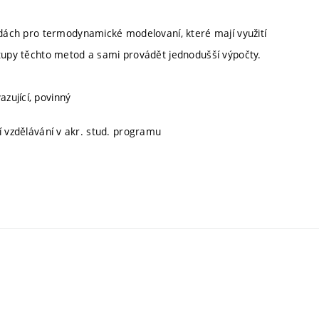
todách pro termodynamické modelovaní, které mají využití
stupy těchto metod a sami provádět jednodušší výpočty.
azující, povinný
ní vzdělávání v akr. stud. programu