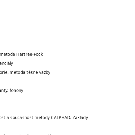
, metoda Hartree-Fock
enciály
eorie, metoda těsné vazby
anty, fonony
lost a současnost metody CALPHAD. Základy