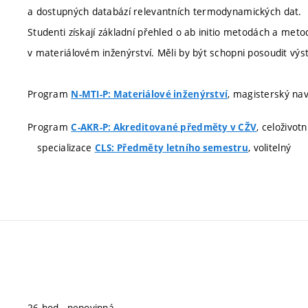
a dostupných databází relevantních termodynamických dat.
Studenti získají základní přehled o ab initio metodách a me
v materiálovém inženýrství. Měli by být schopni posoudit vý
Program
, magisterský nav
N-MTI-P: Materiálové inženýrství
Program
, celoživot
C-AKR-P: Akreditované předměty v CŽV
specializace
, volitelný
CLS: Předměty letního semestru
26 hod., nepovinná