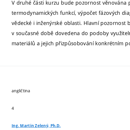
V druhé části kurzu bude pozornost věnována
termodynamických funkcí, výpočet fázových dia
vědecké i inženýrské oblasti. Hlavní pozornos
v současné době dovedena do podoby využiteln
materiálů a jejich přizpůsobování konkrétním p
angličtina
4
Ing. Martin Zelený, Ph.D.