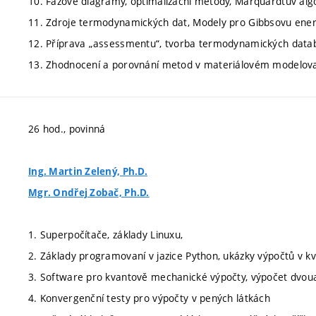
10. Fázové diagramy, optimalizační metody, Marquardtův alg
11. Zdroje termodynamických dat, Modely pro Gibbsovu energ
12. Příprava „assessmentu“, tvorba termodynamických data
13. Zhodnocení a porovnání metod v materiálovém modelov
26 hod., povinná
Ing. Martin Zelený, Ph.D.
Mgr. Ondřej Zobač, Ph.D.
1. Superpočítače, základy Linuxu,
2. Základy programovaní v jazice Python, ukázky výpočtů v 
3. Software pro kvantově mechanické výpočty, výpočet dvo
4. Konvergenční testy pro výpočty v pených látkách