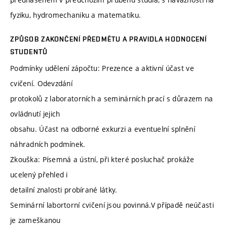
fyziku, hydromechaniku a matematiku.
ZPŮSOB ZAKONČENÍ PŘEDMĚTU A PRAVIDLA HODNOCENÍ
STUDENTŮ
Podmínky udělení zápočtu: Prezence a aktivní účast ve
cvičení. Odevzdání
protokolů z laboratorních a seminárních prací s důrazem na
ovládnutí jejich
obsahu. Účast na odborné exkurzi a eventuelní splnění
náhradních podmínek.
Zkouška: Písemná a ústní, při které posluchač prokáže
ucelený přehled i
detailní znalosti probírané látky.
Seminární labortorní cvičení jsou povinná.V případě neúčasti
je zameškanou