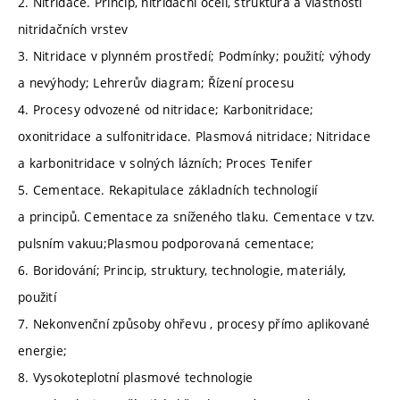
2. Nitridace. Princip, nitridační oceli, struktura a vlastnosti
nitridačních vrstev
3. Nitridace v plynném prostředí; Podmínky; použití; výhody
a nevýhody; Lehrerův diagram; Řízení procesu
4. Procesy odvozené od nitridace; Karbonitridace;
oxonitridace a sulfonitridace. Plasmová nitridace; Nitridace
a karbonitridace v solných lázních; Proces Tenifer
5. Cementace. Rekapitulace základních technologií
a principů. Cementace za sníženého tlaku. Cementace v tzv.
pulsním vakuu;Plasmou podporovaná cementace;
6. Boridování; Princip, struktury, technologie, materiály,
použití
7. Nekonvenční způsoby ohřevu , procesy přímo aplikované
energie;
8. Vysokoteplotní plasmové technologie