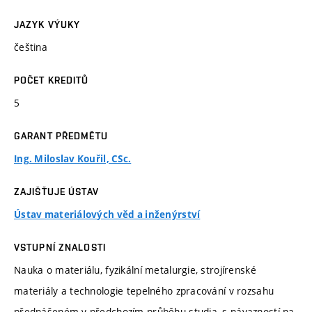
JAZYK VÝUKY
čeština
POČET KREDITŮ
5
GARANT PŘEDMĚTU
Ing. Miloslav Kouřil, CSc.
ZAJIŠŤUJE ÚSTAV
Ústav materiálových věd a inženýrství
VSTUPNÍ ZNALOSTI
Nauka o materiálu, fyzikální metalurgie, strojírenské
materiály a technologie tepelného zpracování v rozsahu
přednášeném v předchozím průběhu studia, s návazností na