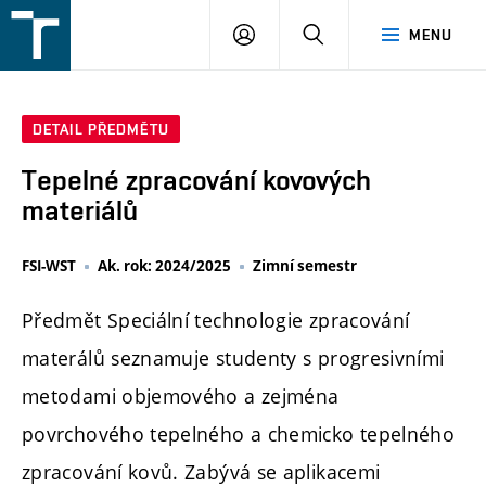
FSI
PŘIHLÁŠENÍ
HLEDAT
MENU
VUT
v
Brně
DETAIL PŘEDMĚTU
Tepelné zpracování kovových
materiálů
FSI-WST
Ak. rok: 2024/2025
Zimní semestr
Předmět Speciální technologie zpracování
materálů seznamuje studenty s progresivními
metodami objemového a zejména
povrchového tepelného a chemicko tepelného
zpracování kovů. Zabývá se aplikacemi