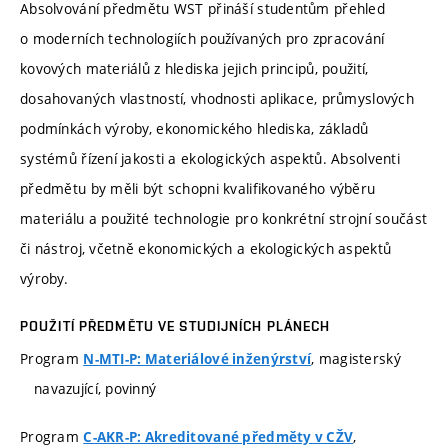
Absolvování předmětu WST přináší studentům přehled
o moderních technologiích používaných pro zpracování
kovových materiálů z hlediska jejich principů, použití,
dosahovaných vlastností, vhodnosti aplikace, průmyslových
podmínkách výroby, ekonomického hlediska, základů
systémů řízení jakosti a ekologických aspektů. Absolventi
předmětu by měli být schopni kvalifikovaného výběru
materiálu a použité technologie pro konkrétní strojní součást
či nástroj, včetně ekonomických a ekologických aspektů
výroby.
POUŽITÍ PŘEDMĚTU VE STUDIJNÍCH PLÁNECH
Program
, magisterský
N-MTI-P: Materiálové inženýrství
navazující, povinný
Program
,
C-AKR-P: Akreditované předměty v CŽV