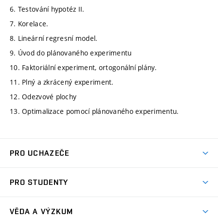
6. Testování hypotéz II.
7. Korelace.
8. Lineární regresní model.
9. Úvod do plánovaného experimentu
10. Faktoriální experiment, ortogonální plány.
11. Plný a zkrácený experiment.
12. Odezvové plochy
13. Optimalizace pomocí plánovaného experimentu.
PRO UCHAZEČE
Studuj strojní inženýrství
PRO STUDENTY
Nabídka studia
Předměty
Ambasadoři studia
VĚDA A VÝZKUM