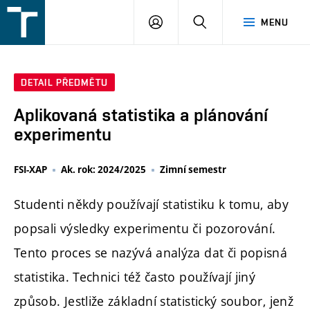
FSI
PŘIHLÁŠENÍ
HLEDAT
MENU
VUT
v
Brně
DETAIL PŘEDMĚTU
Aplikovaná statistika a plánování
experimentu
FSI-XAP
Ak. rok: 2024/2025
Zimní semestr
Studenti někdy používají statistiku k tomu, aby
popsali výsledky experimentu či pozorování.
Tento proces se nazývá analýza dat či popisná
statistika. Technici též často používají jiný
způsob. Jestliže základní statistický soubor, jenž