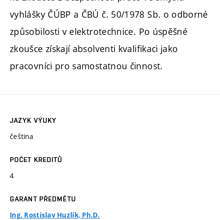
vyhlášky ČÚBP a ČBÚ č. 50/1978 Sb. o odborné
způsobilosti v elektrotechnice. Po úspěšné
zkoušce získají absolventi kvalifikaci jako
pracovníci pro samostatnou činnost.
JAZYK VÝUKY
čeština
POČET KREDITŮ
4
GARANT PŘEDMĚTU
Ing. Rostislav Huzlík, Ph.D.