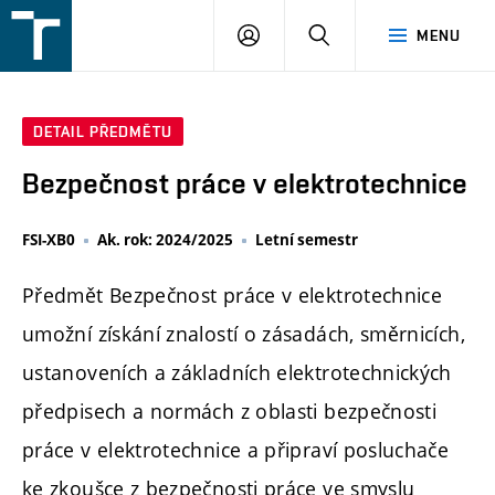
FSI
PŘIHLÁŠENÍ
HLEDAT
MENU
VUT
v
Brně
DETAIL PŘEDMĚTU
Bezpečnost práce v elektrotechnice
FSI-XB0
Ak. rok: 2024/2025
Letní semestr
Předmět Bezpečnost práce v elektrotechnice
umožní získání znalostí o zásadách, směrnicích,
ustanoveních a základních elektrotechnických
předpisech a normách z oblasti bezpečnosti
práce v elektrotechnice a připraví posluchače
ke zkoušce z bezpečnosti práce ve smyslu