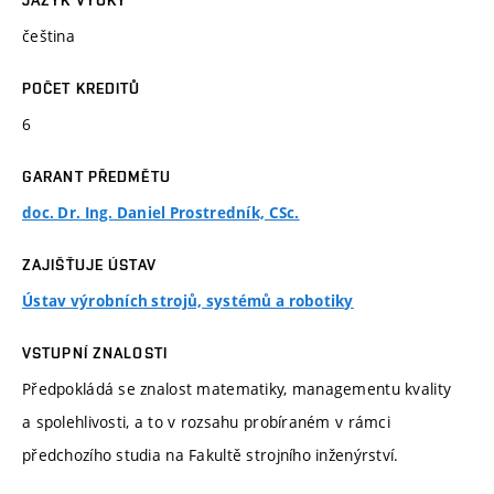
JAZYK VÝUKY
čeština
POČET KREDITŮ
6
GARANT PŘEDMĚTU
doc. Dr. Ing. Daniel Prostredník, CSc.
ZAJIŠŤUJE ÚSTAV
Ústav výrobních strojů, systémů a robotiky
VSTUPNÍ ZNALOSTI
Předpokládá se znalost matematiky, managementu kvality
a spolehlivosti, a to v rozsahu probíraném v rámci
předchozího studia na Fakultě strojního inženýrství.