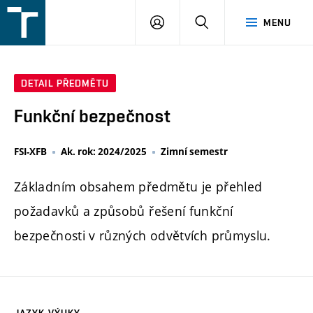
FSI
PŘIHLÁŠENÍ
HLEDAT
MENU
VUT
v
Brně
DETAIL PŘEDMĚTU
Funkční bezpečnost
FSI-XFB
Ak. rok: 2024/2025
Zimní semestr
Základním obsahem předmětu je přehled
požadavků a způsobů řešení funkční
bezpečnosti v různých odvětvích průmyslu.