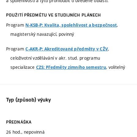
a spolehlivosti a tyto prohloubit o uvedené oblasti.
POUŽITÍ PŘEDMĚTU VE STUDIJNÍCH PLÁNECH
Program
,
N-KSB-P: Kvalita, spolehlivost a bezpečnost
magisterský navazující, povinný
Program
,
C-AKR-P: Akreditované předměty v CŽV
celoživotní vzdělávání v akr. stud. programu
specializace
, volitelný
CZS: Předměty zimního semestru
Typ (způsob) výuky
PŘEDNÁŠKA
26 hod., nepovinná