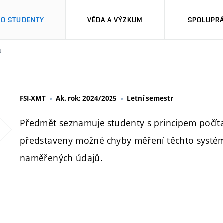
RO STUDENTY
VĚDA A VÝZKUM
SPOLUPRÁ
U
FSI-XMT
Ak. rok: 2024/2025
Letní semestr
Předmět seznamuje studenty s principem počít
představeny možné chyby měření těchto systém
naměřených údajů.