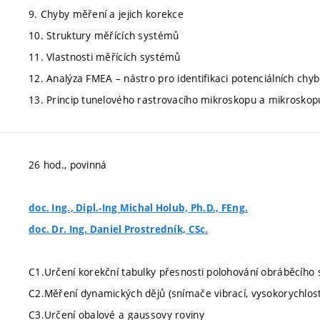
9. Chyby měření a jejich korekce
10. Struktury měřících systémů
11. Vlastnosti měřících systémů
12. Analýza FMEA – nástro pro identifikaci potenciálních chyb
13. Princip tunelového rastrovacího mikroskopu a mikroskop
26 hod., povinná
doc. Ing., Dipl.-Ing Michal Holub, Ph.D., FEng.
doc. Dr. Ing. Daniel Prostredník, CSc.
C1.Určení korekční tabulky přesnosti polohování obráběcího s
C2.Měření dynamických dějů (snímače vibrací, vysokorychlos
C3.Určení obalové a gaussovy roviny