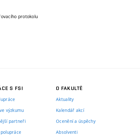
řovacího protokolu
CE S FSI
O FAKULTĚ
lupráce
Aktuality
 ve výzkumu
Kalendář akcí
jší partneři
Ocenění a úspěchy
spolupráce
Absolventi