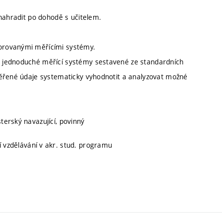
 nahradit po dohodě s učitelem.
orovanými měřícími systémy.
 jednoduché měřící systémy sestavené ze standardních
měřené údaje systematicky vyhodnotit a analyzovat možné
sterský navazující, povinný
ní vzdělávání v akr. stud. programu