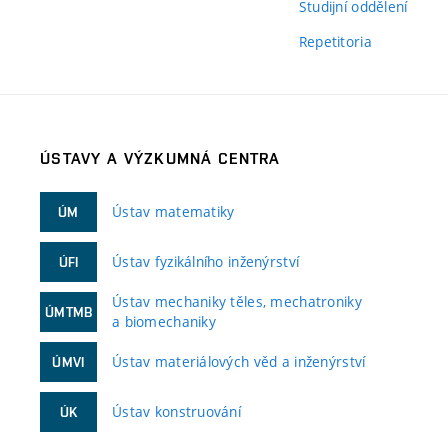
Studijní oddělení
Repetitoria
ÚSTAVY A VÝZKUMNÁ CENTRA
Ústav matematiky
ÚM
Ústav fyzikálního inženýrství
ÚFI
Ústav mechaniky těles, mechatroniky
ÚMTMB
a biomechaniky
Ústav materiálových věd a inženýrství
ÚMVI
Ústav konstruování
ÚK