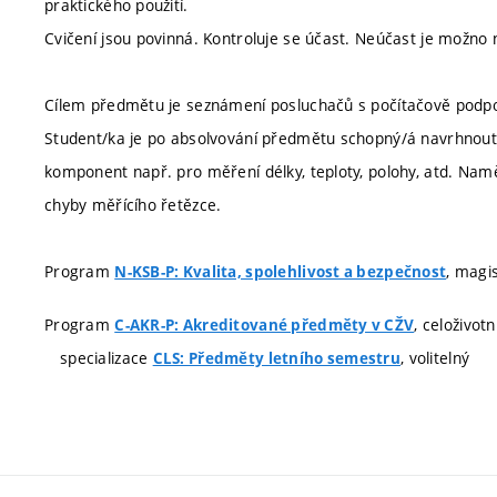
praktického použití.
Cvičení jsou povinná. Kontroluje se účast. Neúčast je možno
Cílem předmětu je seznámení posluchačů s počítačově podp
Student/ka je po absolvování předmětu schopný/á navrhnout
komponent např. pro měření délky, teploty, polohy, atd. Na
chyby měřícího řetězce.
Program
, magi
N-KSB-P: Kvalita, spolehlivost a bezpečnost
Program
, celoživot
C-AKR-P: Akreditované předměty v CŽV
specializace
, volitelný
CLS: Předměty letního semestru