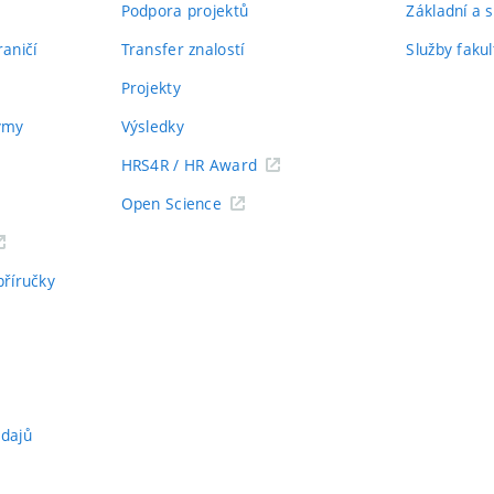
Podpora projektů
Základní a s
aničí
Transfer znalostí
Služby fakul
Projekty
týmy
Výsledky
HRS4R / HR Award
Open Science
příručky
údajů