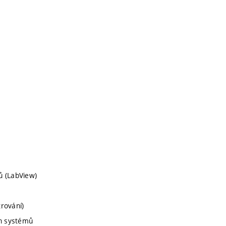
ů (LabView)
trování)
h systémů