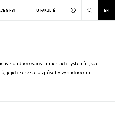
CE S FSI
O FAKULTĚ
EN
PŘIHLÁŠENÍ
HLEDAT
ačově podporovaných měřících systémů. Jsou
ů, jejich korekce a způsoby vyhodnocení