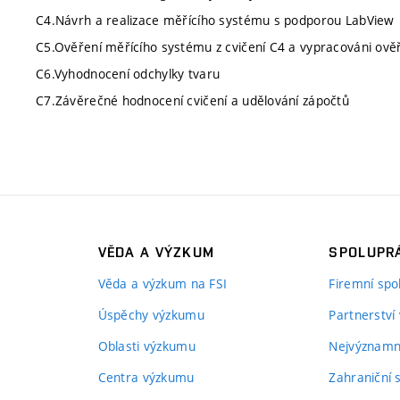
C4.Návrh a realizace měřícího systému s podporou LabView
C5.Ověření měřícího systému z cvičení C4 a vypracováni ově
C6.Vyhodnocení odchylky tvaru
C7.Závěrečné hodnocení cvičení a udělování zápočtů
VĚDA A VÝZKUM
SPOLUPRÁ
Věda a výzkum na FSI
Firemní spo
Úspěchy výzkumu
Partnerství
Oblasti výzkumu
Nejvýznamně
Centra výzkumu
Zahraniční 