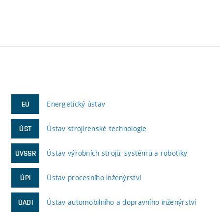
Energetický ústav
EÚ
Ústav strojírenské technologie
ÚST
Ústav výrobních strojů, systémů a robotiky
ÚVSSR
Ústav procesního inženýrství
ÚPI
Ústav automobilního a dopravního inženýrství
ÚADI