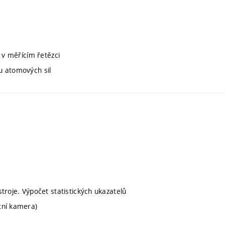
 v měřícím řetězci
u atomových sil
troje. Výpočet statistických ukazatelů
tní kamera)