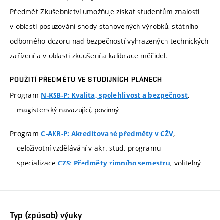
Předmět Zkušebnictví umožňuje získat studentům znalosti
v oblasti posuzování shody stanovených výrobků, státního
odborného dozoru nad bezpečností vyhrazených technických
zařízení a v oblasti zkoušení a kalibrace měřidel.
POUŽITÍ PŘEDMĚTU VE STUDIJNÍCH PLÁNECH
Program
,
N-KSB-P: Kvalita, spolehlivost a bezpečnost
magisterský navazující, povinný
Program
,
C-AKR-P: Akreditované předměty v CŽV
celoživotní vzdělávání v akr. stud. programu
specializace
, volitelný
CZS: Předměty zimního semestru
Typ (způsob) výuky