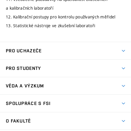
a kalibračních laboratoří
12. Kalibrační postupy pro kontrolu používaných měřidel
13. Statistické nástroje ve zkušební laboratoři
PRO UCHAZEČE
Studuj strojní inženýrství
PRO STUDENTY
Nabídka studia
Předměty
Ambasadoři studia
VĚDA A VÝZKUM
Studijní programy
Přijímačky
Věda a výzkum na FSI
Studijní předpisy
SPOLUPRÁCE S FSI
Zápisy
Úspěchy výzkumu
Časový plán studia
Často kladené dotazy
Firemní spolupráce
Oblasti výzkumu
O FAKULTĚ
Pro prváky
Dny otevřených dveří
Partnerství ve výzkumu
Centra výzkumu