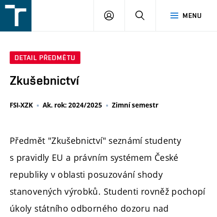
FSI
PŘIHLÁŠENÍ
HLEDAT
MENU
VUT
v
Brně
DETAIL PŘEDMĚTU
Zkušebnictví
FSI-XZK
Ak. rok: 2024/2025
Zimní semestr
Předmět "Zkušebnictví" seznámí studenty
s pravidly EU a právním systémem České
republiky v oblasti posuzování shody
stanovených výrobků. Studenti rovněž pochopí
úkoly státního odborného dozoru nad