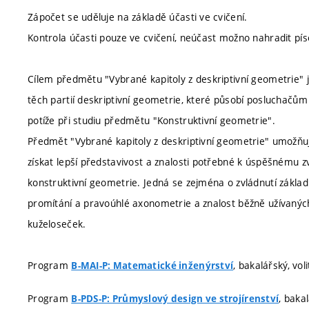
Zápočet se uděluje na základě účasti ve cvičení.
Kontrola účasti pouze ve cvičení, neúčast možno nahradit pí
Cílem předmětu "Vybrané kapitoly z deskriptivní geometrie" 
těch partií deskriptivní geometrie, které působí posluchačům 
potíže při studiu předmětu "Konstruktivní geometrie".
Předmět "Vybrané kapitoly z deskriptivní geometrie" umožň
získat lepší představivost a znalosti potřebné k úspěšnému zv
konstruktivní geometrie. Jedná se zejména o zvládnutí zákl
promítání a pravoúhlé axonometrie a znalost běžně užívanýc
kuželoseček.
Program
, bakalářský, vol
B-MAI-P: Matematické inženýrství
Program
, bakal
B-PDS-P: Průmyslový design ve strojírenství