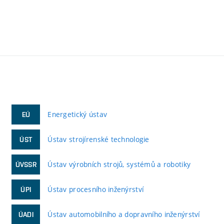
Energetický ústav
EÚ
Ústav strojírenské technologie
ÚST
Ústav výrobních strojů, systémů a robotiky
ÚVSSR
Ústav procesního inženýrství
ÚPI
Ústav automobilního a dopravního inženýrství
ÚADI