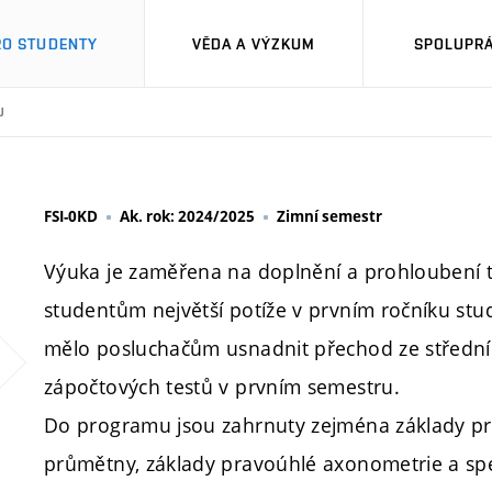
RO STUDENTY
VĚDA A VÝZKUM
SPOLUPRÁ
U
FSI-0KD
Ak. rok: 2024/2025
Zimní semestr
Výuka je zaměřena na doplnění a prohloubení tě
studentům největší potíže v prvním ročníku stu
mělo posluchačům usnadnit přechod ze střední 
zápočtových testů v prvním semestru.
Do programu jsou zahrnuty zejména základy p
průmětny, základy pravoúhlé axonometrie a spe