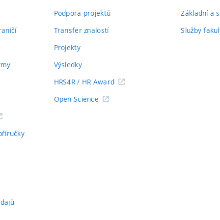
Podpora projektů
Základní a s
aničí
Transfer znalostí
Služby fakul
Projekty
týmy
Výsledky
HRS4R / HR Award
Open Science
příručky
údajů