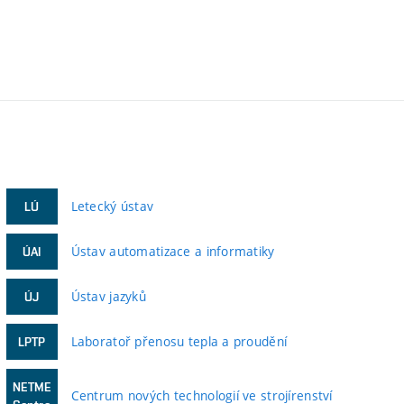
Letecký ústav
LÚ
Ústav automatizace a informatiky
ÚAI
Ústav jazyků
ÚJ
Laboratoř přenosu tepla a proudění
LPTP
NETME
Centrum nových technologií ve strojírenství