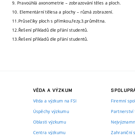
9. Pravoúhlá axonometrie – zobrazování těles a ploch.
10. Elementární tělesa a plochy – různá zobrazení.
11.Průsečíky ploch s přímkou,řezy,3.průmětna.
12.Řešení příkladů dle přání studentů.
13.Řešení příkladů dle přání studentů.
VĚDA A VÝZKUM
SPOLUPRÁ
Věda a výzkum na FSI
Firemní spo
Úspěchy výzkumu
Partnerství
Oblasti výzkumu
Nejvýznamně
Centra výzkumu
Zahraniční 