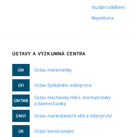
Studijní oddělení
Repetitoria
ÚSTAVY A VÝZKUMNÁ CENTRA
Ústav matematiky
ÚM
Ústav fyzikálního inženýrství
ÚFI
Ústav mechaniky těles, mechatroniky
ÚMTMB
a biomechaniky
Ústav materiálových věd a inženýrství
ÚMVI
Ústav konstruování
ÚK