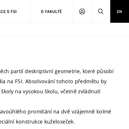
CE S FSI
O FAKULTĚ
EN
PŘIHLÁŠENÍ
HLEDAT
ch partií deskriptivní geometrie, které působí
dia na FSI. Absolvování tohoto předmětu by
školy na vysokou školu, včetně zvládnutí
ravoúhlého promítání na dvě vzájemně kolmé
ciální konstrukce kuželoseček.