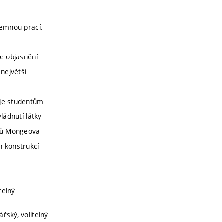
semnou prací.
je objasnění
největší
uje studentům
ládnutí látky
adů Mongeova
h konstrukcí
itelný
ářský, volitelný