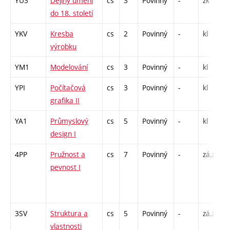
YU3
Dějiny umění
cs
3
Povinný
-
zk
P
do 18. století
YKV
Kresba
cs
2
Povinný
-
kl
výrobku
YM1
Modelování
cs
3
Povinný
-
kl
YPI
Počítačová
cs
3
Povinný
-
kl
grafika II
YA1
Průmyslový
cs
5
Povinný
-
kl
design I
4PP
Pružnost a
cs
7
Povinný
-
zá,zk
P
pevnost I
/
3SV
Struktura a
cs
5
Povinný
-
zá,zk
P
vlastnosti
L