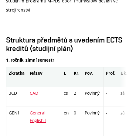
studijním programu M-PDS obor: Průmyslový design ve
strojírenství.
Struktura předmětů s uvedením ECTS
kreditů (studijní plán)
1. ročník, zimní semestr
Zkratka
Název
J.
Kr.
Pov.
Prof.
Uk.
3CD
CAD
cs
2
Povinný
-
zá
GEN1
General
en
0
Povinný
-
zá
English I