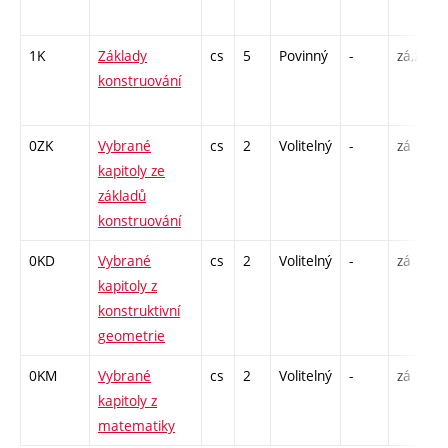
1K
Základy
cs
5
Povinný
-
zá,zk
konstruování
0ZK
Vybrané
cs
2
Volitelný
-
zá
kapitoly ze
základů
konstruování
0KD
Vybrané
cs
2
Volitelný
-
zá
kapitoly z
konstruktivní
geometrie
0KM
Vybrané
cs
2
Volitelný
-
zá
kapitoly z
matematiky