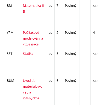
BM
Matematika II-
cs
7
Povinný
-
zá,zk
P
B
/
YPM
Počítačové
cs
2
Povinný
-
kl
modelování a
vizualizace I
3ST
Statika
cs
5
Povinný
-
zá,zk
P
/
BUM
Úvod do
cs
6
Povinný
-
zá,zk
P
materiálových
L
věd a
inženýrství