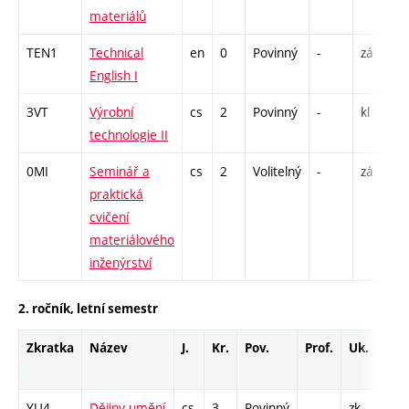
materiálů
TEN1
Technical
en
0
Povinný
-
zá
C
English I
3VT
Výrobní
cs
2
Povinný
-
kl
L
technologie II
0MI
Seminář a
cs
2
Volitelný
-
zá
P
praktická
L
cvičení
materiálového
inženýrství
2. ročník, letní semestr
Zkratka
Název
J.
Kr.
Pov.
Prof.
Uk.
Ho
ro
YU4
Dějiny umění
cs
3
Povinný
-
zk
P -