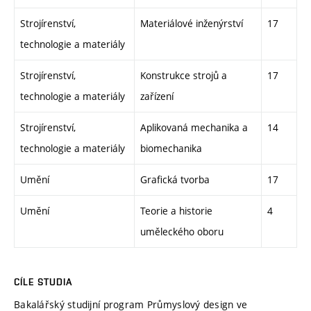
Strojírenství,
Materiálové inženýrství
17
technologie a materiály
Strojírenství,
Konstrukce strojů a
17
technologie a materiály
zařízení
Strojírenství,
Aplikovaná mechanika a
14
technologie a materiály
biomechanika
Umění
Grafická tvorba
17
Umění
Teorie a historie
4
uměleckého oboru
CÍLE STUDIA
Bakalářský studijní program Průmyslový design ve