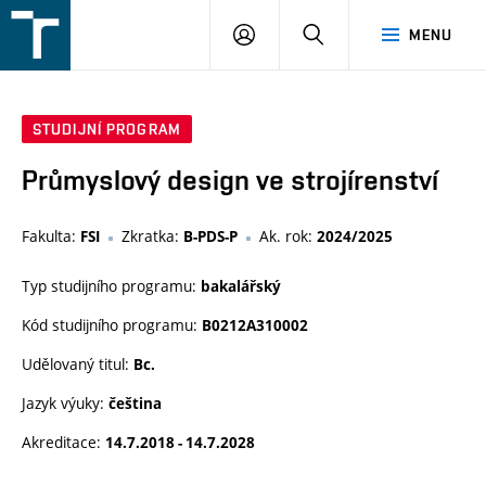
FSI
PŘIHLÁŠENÍ
HLEDAT
MENU
VUT
v
Brně
STUDIJNÍ PROGRAM
Průmyslový design ve strojírenství
Fakulta:
Zkratka:
Ak. rok:
FSI
B-PDS-P
2024/2025
Typ studijního programu:
bakalářský
Kód studijního programu:
B0212A310002
Udělovaný titul:
Bc.
Jazyk výuky:
čeština
Akreditace:
14.7.2018 - 14.7.2028