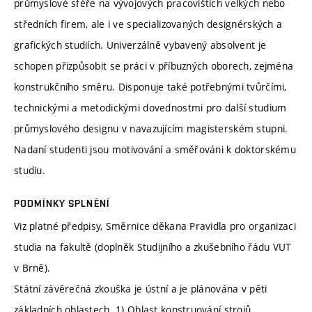
průmyslové sféře na vývojových pracovištích velkých nebo
středních firem, ale i ve specializovaných designérských a
grafických studiích. Univerzálně vybavený absolvent je
schopen přizpůsobit se práci v příbuzných oborech, zejména
konstrukčního směru. Disponuje také potřebnými tvůrčími,
technickými a metodickými dovednostmi pro další studium
průmyslového designu v navazujícím magisterském stupni.
Nadaní studenti jsou motivování a směřováni k doktorskému
studiu.
PODMÍNKY SPLNĚNÍ
Viz platné předpisy, Směrnice děkana Pravidla pro organizaci
studia na fakultě (doplněk Studijního a zkušebního řádu VUT
v Brně).
Státní závěrečná zkouška je ústní a je plánována v pěti
základních oblastech. 1) Oblast konstruování strojů.