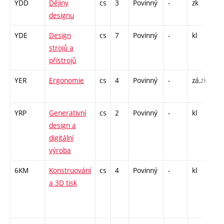
YDD
Dějiny
cs
3
Povinný
-
zk
P 
designu
YDE
Design
cs
7
Povinný
-
kl
A 
strojů a
přístrojů
YER
Ergonomie
cs
4
Povinný
-
zá,zk
P -
A 
YRP
Generativní
cs
2
Povinný
-
kl
CP
design a
26
digitální
výroba
6KM
Konstruování
cs
4
Povinný
-
kl
P -
a 3D tisk
L -
CP
14