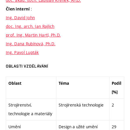
doc. akad. soch. Ladislav Křenek, ArtD.
:
Člen interní
Ing. David John
doc. Ing. arch. Jan Rajlich
prof. Ing. Martin Hartl, Ph.D.
Ing. Dana Rubínová, Ph.D.
Ing. Pavol Lupták
OBLASTI VZDĚLÁVÁNÍ
Oblast
Téma
Podíl
[%]
Strojírenství,
Strojírenská technologie
2
technologie a materiály
Umění
Design a užité umění
29