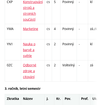
CKP
Konstruování
cs
5
Povinný
-
kl
P -
strojů a
CP
strojních
26
součástí
YMA
Marketing
cs
4
Povinný
-
zá,zk
P -
C1
YN1
Nauka o
cs
2
Povinný
-
kl
A 
barvě a
světle
0ZC
Odborné
cs
2
Volitelný
-
zá
CP
zdroje a
13
citování
3. ročník, letní semestr
Zkratka
Název
J.
Kr.
Pov.
Prof.
Uk.