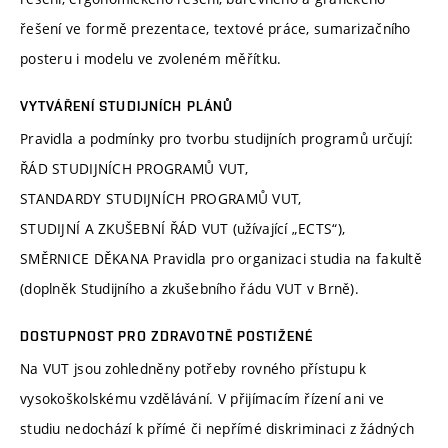
řešení ve formě prezentace, textové práce, sumarizačního
posteru i modelu ve zvoleném měřítku.
VYTVÁŘENÍ STUDIJNÍCH PLÁNŮ
Pravidla a podmínky pro tvorbu studijních programů určují:
ŘÁD STUDIJNÍCH PROGRAMŮ VUT,
STANDARDY STUDIJNÍCH PROGRAMŮ VUT,
STUDIJNÍ A ZKUŠEBNÍ ŘÁD VUT (užívající „ECTS“),
SMĚRNICE DĚKANA Pravidla pro organizaci studia na fakultě
(doplněk Studijního a zkušebního řádu VUT v Brně).
DOSTUPNOST PRO ZDRAVOTNĚ POSTIŽENÉ
Na VUT jsou zohledněny potřeby rovného přístupu k
vysokoškolskému vzdělávání. V přijímacím řízení ani ve
studiu nedochází k přímé či nepřímé diskriminaci z žádných