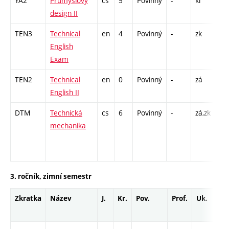
YA2
Průmyslový
cs
5
Povinný
-
kl
A -
design II
TEN3
Technical
en
4
Povinný
-
zk
K -
English
Exam
TEN2
Technical
en
0
Povinný
-
zá
Cj 
English II
DTM
Technická
cs
6
Povinný
-
zá,zk
P -
mechanika
C1
/ C
12
3. ročník, zimní semestr
Zkratka
Název
J.
Kr.
Pov.
Prof.
Uk.
Ho
ro