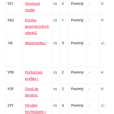
YZ1
Hmotové
cs
2
Povinný
-
kl
studie
YKG
Kresba
cs
1
Povinný
-
kl
geometrických
objektů
1M
Matematika I
cs
9
Povinný
-
zá,zk
YPB
Počítačová
cs
2
Povinný
-
kl
grafika I
YDF
Úvod do
cs
2
Povinný
-
kl
designu
2VT
Výrobní
cs
4
Povinný
-
zá,zk
technologie I