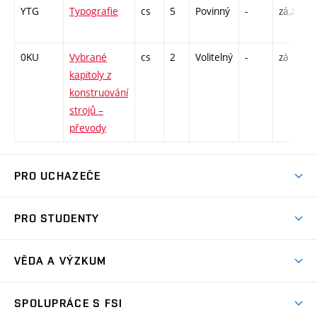
YTG
Typografie
cs
5
Povinný
-
zá,zk
P
A
0KU
Vybrané
cs
2
Volitelný
-
zá
P
kapitoly z
konstruování
strojů –
převody
PRO UCHAZEČE
Studuj strojní inženýrství
PRO STUDENTY
Nabídka studia
Předměty
Ambasadoři studia
VĚDA A VÝZKUM
Studijní programy
Přijímačky
Věda a výzkum na FSI
Studijní předpisy
SPOLUPRÁCE S FSI
Zápisy
Úspěchy výzkumu