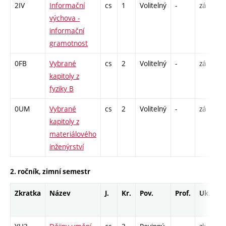
2IV
Informační
cs
1
Volitelný
-
zá
výchova -
informační
gramotnost
0FB
Vybrané
cs
2
Volitelný
-
zá
P
kapitoly z
fyziky B
0UM
Vybrané
cs
2
Volitelný
-
zá
P
kapitoly z
materiálového
inženýrství
2. ročník, zimní semestr
Zkratka
Název
J.
Kr.
Pov.
Prof.
Uk.