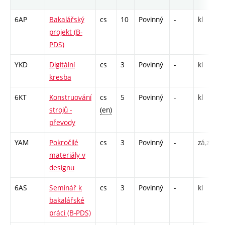
6AP
Bakalářský
cs
10
Povinný
-
kl
A
projekt (B-
/
PDS)
YKD
Digitální
cs
3
Povinný
-
kl
C
kresba
6KT
Konstruování
cs
5
Povinný
-
kl
P
strojů -
(en)
C
převody
YAM
Pokročilé
cs
3
Povinný
-
zá,zk
P
materiály v
A
designu
6AS
Seminář k
cs
3
Povinný
-
kl
A
bakalářské
/
práci (B-PDS)