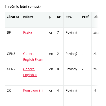
1. ročník, letní semestr
Zkratka
Název
J.
Kr.
Pov.
Prof.
Uk.
BF
Fyzika
cs
7
Povinný
-
zá,zk
P
L
GEN3
General
en
2
Povinný
-
zk
K
English Exam
GEN2
General
en
0
Povinný
-
zá
C
English II
/
2K
Konstruování
cs
4
Povinný
-
kl
P