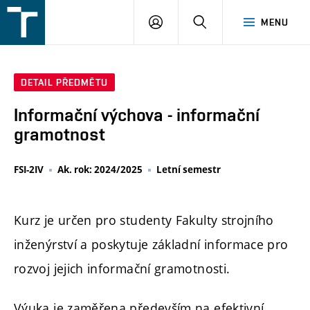
FSI
PŘIHLÁŠENÍ
HLEDAT
MENU
VUT
v
Brně
DETAIL PŘEDMĚTU
Informační výchova - informační
gramotnost
FSI-2IV
Ak. rok: 2024/2025
Letní semestr
Kurz je určen pro studenty Fakulty strojního
inženýrství a poskytuje základní informace pro
rozvoj jejich informační gramotnosti.
Výuka je zaměřena především na efektivní