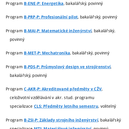
Program
, bakalářský, povinný
B-ENE-P: Energetika
Program
, bakalářský, povinný
B-PRP-P: Profesionální pilot
Program
, bakalářský,
B-MAI-P: Matematické inženýrství
povinný
Program
, bakalářský, povinný
B-MET-P: Mechatronika
Program
,
B-PDS-P: Průmyslový design ve strojírenství
bakalářský, povinný
Program
,
C-AKR-P: Akreditované předměty v CŽV
celoživotní vzdělávání v akr. stud. programu
specializace
, volitelný
CLS: Předměty letního semestru
Program
, bakalářský
B-ZSI-P: Základy strojního inženýrství
specializace
, povinný
MTI: Materiálové inženýrství