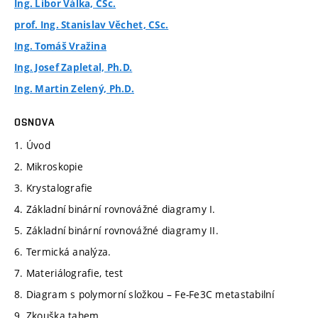
Ing. Libor Válka, CSc.
prof. Ing. Stanislav Věchet, CSc.
Ing. Tomáš Vražina
Ing. Josef Zapletal, Ph.D.
Ing. Martin Zelený, Ph.D.
OSNOVA
1. Úvod
2. Mikroskopie
3. Krystalografie
4. Základní binární rovnovážné diagramy I.
5. Základní binární rovnovážné diagramy II.
6. Termická analýza.
7. Materiálografie, test
8. Diagram s polymorní složkou – Fe-Fe3C metastabilní
9. Zkouška tahem.