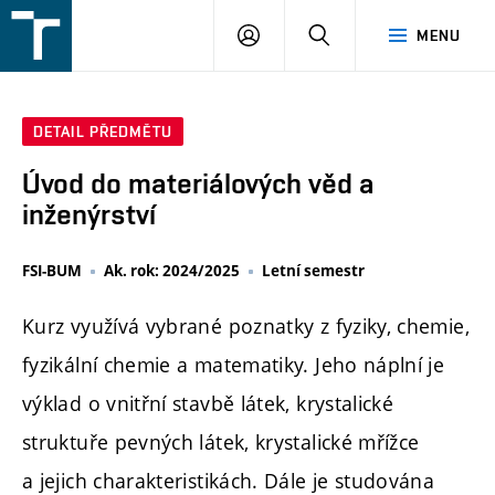
FSI
PŘIHLÁŠENÍ
HLEDAT
MENU
VUT
v
Brně
DETAIL PŘEDMĚTU
Úvod do materiálových věd a
inženýrství
FSI-BUM
Ak. rok: 2024/2025
Letní semestr
Kurz využívá vybrané poznatky z fyziky, chemie,
fyzikální chemie a matematiky. Jeho náplní je
výklad o vnitřní stavbě látek, krystalické
struktuře pevných látek, krystalické mřížce
a jejich charakteristikách. Dále je studována