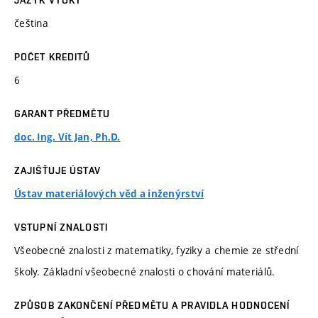
JAZYK VÝUKY
čeština
POČET KREDITŮ
6
GARANT PŘEDMĚTU
doc. Ing. Vít Jan, Ph.D.
ZAJIŠŤUJE ÚSTAV
Ústav materiálových věd a inženýrství
VSTUPNÍ ZNALOSTI
Všeobecné znalosti z matematiky, fyziky a chemie ze střední
školy. Základní všeobecné znalosti o chování materiálů.
ZPŮSOB ZAKONČENÍ PŘEDMĚTU A PRAVIDLA HODNOCENÍ