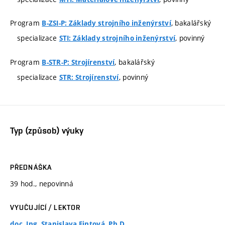
Program
, bakalářský
B-ZSI-P: Základy strojního inženýrství
specializace
, povinný
STI: Základy strojního inženýrství
Program
, bakalářský
B-STR-P: Strojírenství
specializace
, povinný
STR: Strojírenství
Typ (způsob) výuky
PŘEDNÁŠKA
39 hod., nepovinná
VYUČUJÍCÍ / LEKTOR
doc. Ing. Stanislava Fintová, Ph.D.