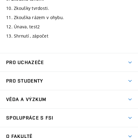
10. Zkoušky tvrdosti.
11. Zkouška rázem v ohybu.
12. Únava, test2
13. Shrnutí , zápočet
PRO UCHAZEČE
Studuj strojní inženýrství
PRO STUDENTY
Nabídka studia
Předměty
Ambasadoři studia
VĚDA A VÝZKUM
Studijní programy
Přijímačky
Věda a výzkum na FSI
Studijní předpisy
SPOLUPRÁCE S FSI
Zápisy
Úspěchy výzkumu
Časový plán studia
Často kladené dotazy
Firemní spolupráce
Oblasti výzkumu
O FAKULTĚ
Pro prváky