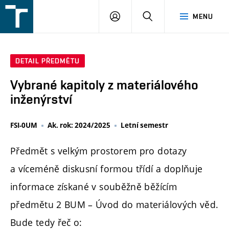
FSI
PŘIHLÁŠENÍ
HLEDAT
MENU
VUT
v
Brně
DETAIL PŘEDMĚTU
Vybrané kapitoly z materiálového
inženýrství
FSI-0UM
Ak. rok: 2024/2025
Letní semestr
Předmět s velkým prostorem pro dotazy
a víceméně diskusní formou třídí a doplňuje
informace získané v souběžně běžícím
předmětu 2 BUM – Úvod do materiálových věd.
Bude tedy řeč o: