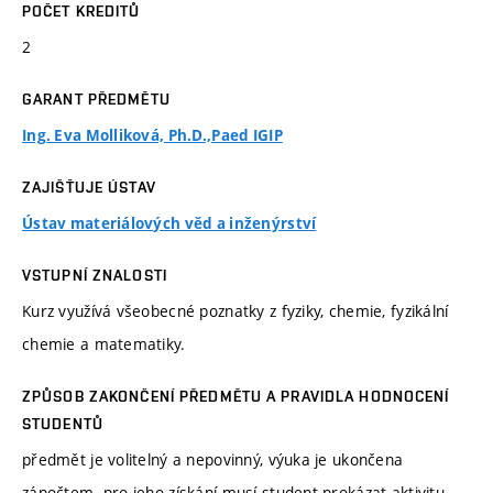
POČET KREDITŮ
2
GARANT PŘEDMĚTU
Ing. Eva Molliková, Ph.D.,Paed IGIP
ZAJIŠŤUJE ÚSTAV
Ústav materiálových věd a inženýrství
VSTUPNÍ ZNALOSTI
Kurz využívá všeobecné poznatky z fyziky, chemie, fyzikální
chemie a matematiky.
ZPŮSOB ZAKONČENÍ PŘEDMĚTU A PRAVIDLA HODNOCENÍ
STUDENTŮ
předmět je volitelný a nepovinný, výuka je ukončena
zápočtem. pro jeho získání musí student prokázat aktivitu