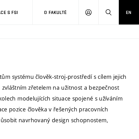
CE S FSI
O FAKULTĚ
EN
PŘIHLÁŠENÍ
HLEDAT
 systému člověk-stroj-prostředí s cílem jejich
 zvláštním zřetelem na užitnost a bezpečnost
úkolech modelujících situace spojené s užíváním
ace pozice člověka v řešených pracovních
způsobit navrhovaný design schopnostem,