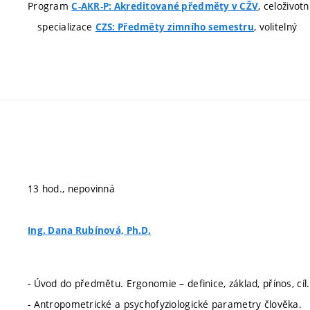
Program
, celoživot
C-AKR-P: Akreditované předměty v CŽV
specializace
, volitelný
CZS: Předměty zimního semestru
13 hod., nepovinná
Ing. Dana Rubínová, Ph.D.
- Úvod do předmětu. Ergonomie – definice, základ, přínos, cíl.
- Antropometrické a psychofyziologické parametry člověka.