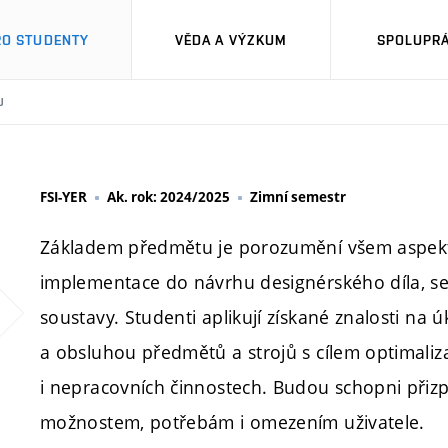
RO STUDENTY
VĚDA A VÝZKUM
SPOLUPRÁ
U
FSI-YER
Ak. rok: 2024/2025
Zimní semestr
Základem předmětu je porozumění všem aspektům
implementace do návrhu designérského díla, se
soustavy. Studenti aplikují získané znalosti na 
a obsluhou předmětů a strojů s cílem optimaliz
i nepracovních činnostech. Budou schopni při
možnostem, potřebám i omezením uživatele.