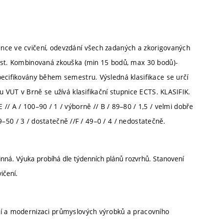
nce ve cvičení, odevzdání všech zadaných a zkorigovaných
test. Kombinovaná zkouška (min 15 bodů, max 30 bodů)-
pecifikovány během semestru. Výsledná klasifikace se určí
u VUT v Brně se užívá klasifikační stupnice ECTS. KLASIFIK.
 / 100–90 / 1 / výborně // B / 89–80 / 1,5 / velmi dobře
 59–50 / 3 / dostatečně //F / 49–0 / 4 / nedostatečně.
inná. Výuka probíhá dle týdenních plánů rozvrhů. Stanovení
ičení.
ní a modernizaci průmyslových výrobků a pracovního