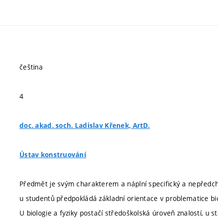
čeština
4
doc. akad. soch. Ladislav Křenek, ArtD.
Ústav konstruování
Předmět je svým charakterem a náplní specifický a nepředc
u studentů předpokládá základní orientace v problematice biol
U biologie a fyziky postačí středoškolská úroveň znalostí, u s