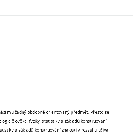
hází mu žádný obdobně orientovaný předmět. Přesto se
ogie člověka, fyziky, statistiky a základů konstruování.
tatistiky a základů konstruování znalosti v rozsahu učiva