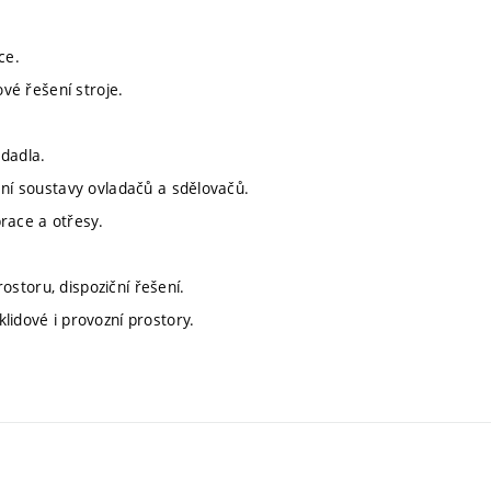
ce.
ové řešení stroje.
edadla.
ení soustavy ovladačů a sdělovačů.
brace a otřesy.
rostoru, dispoziční řešení.
lidové i provozní prostory.