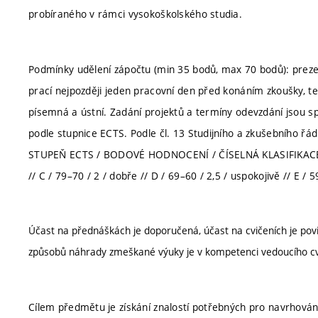
probíraného v rámci vysokoškolského studia.
Podmínky udělení zápočtu (min 35 bodů, max 70 bodů): preze
prací nejpozději jeden pracovní den před konáním zkoušky, 
písemná a ústní. Zadání projektů a termíny odevzdání jsou s
podle stupnice ECTS. Podle čl. 13 Studijního a zkušebního řád
STUPEŇ ECTS / BODOVÉ HODNOCENÍ / ČÍSELNÁ KLASIFIKACE // A
// C / 79–70 / 2 / dobře // D / 69–60 / 2,5 / uspokojivě // E /
Účast na přednáškách je doporučená, účast na cvičeních je pov
způsobů náhrady zmeškané výuky je v kompetenci vedoucího cv
Cílem předmětu je získání znalostí potřebných pro navrhová