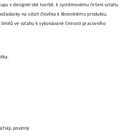
stupu v designérské tvorbě, k systémovému řešení vztahu
 požadavky na vztah člověka k libovolnému produktu,
 limitů ve vztahu k vykonávané činnosti pracovního
věka.
lářský, povinný