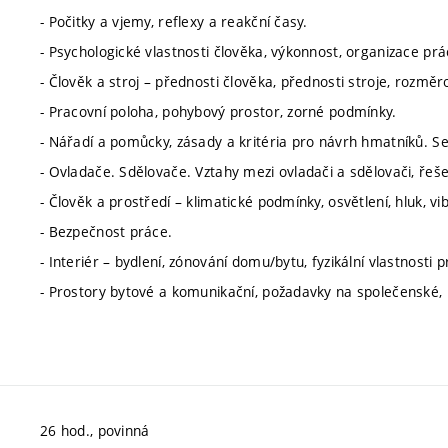
- Počitky a vjemy, reflexy a reakční časy.
- Psychologické vlastnosti člověka, výkonnost, organizace prá
- Člověk a stroj – přednosti člověka, přednosti stroje, rozměr
- Pracovní poloha, pohybový prostor, zorné podmínky.
- Nářadí a pomůcky, zásady a kritéria pro návrh hmatníků. S
- Ovladače. Sdělovače. Vztahy mezi ovladači a sdělovači, řeš
- Člověk a prostředí – klimatické podmínky, osvětlení, hluk, vi
- Bezpečnost práce.
- Interiér – bydlení, zónování domu/bytu, fyzikální vlastnosti p
- Prostory bytové a komunikační, požadavky na společenské, k
26 hod., povinná