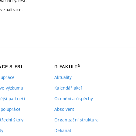
varianty.Test.
vizualizace.
CE S FSI
O FAKULTĚ
lupráce
Aktuality
 ve výzkumu
Kalendář akcí
jší partneři
Ocenění a úspěchy
spolupráce
Absolventi
třední školy
Organizační struktura
ty
Děkanát