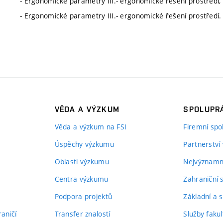
- Ergonomické parametry III.- ergonomické řešení prostředí, 
- Ergonomické parametry III.- ergonomické řešení prostředí. 
VĚDA A VÝZKUM
SPOLUPRÁ
Věda a výzkum na FSI
Firemní spo
Úspěchy výzkumu
Partnerství
Oblasti výzkumu
Nejvýznamně
Centra výzkumu
Zahraniční 
Podpora projektů
Základní a s
aničí
Transfer znalostí
Služby fakul