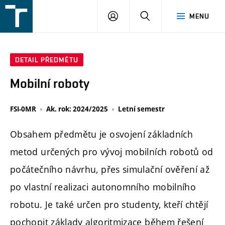
FSI
PŘIHLÁŠENÍ
HLEDAT
MENU
VUT
v
Brně
DETAIL PŘEDMĚTU
Mobilní roboty
FSI-0MR
Ak. rok: 2024/2025
Letní semestr
Obsahem předmětu je osvojení základních
metod určených pro vývoj mobilních robotů od
počátečního návrhu, přes simulační ověření až
po vlastní realizaci autonomního mobilního
robotu. Je také určen pro studenty, kteří chtějí
pochopit základy algoritmizace během řešení