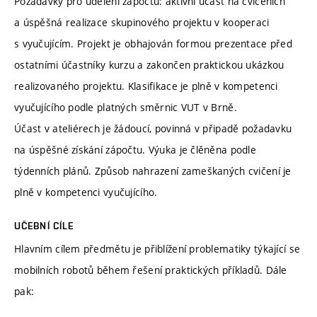
Požadavky pro udělení zápočtu: aktivní účast na cvičeních
a úspěšná realizace skupinového projektu v kooperaci
s vyučujícím. Projekt je obhajován formou prezentace před
ostatními účastníky kurzu a zakončen praktickou ukázkou
realizovaného projektu. Klasifikace je plně v kompetenci
vyučujícího podle platných směrnic VUT v Brně.
Účast v ateliérech je žádoucí, povinná v připadě požadavku
na úspěšné získání zápočtu. Výuka je člěněna podle
týdenních plánů. Způsob nahrazení zameškaných cvičení je
plně v kompetenci vyučujícího.
UČEBNÍ CÍLE
Hlavním cílem předmětu je přiblížení problematiky týkající se
mobilních robotů během řešení praktických příkladů. Dále
pak: