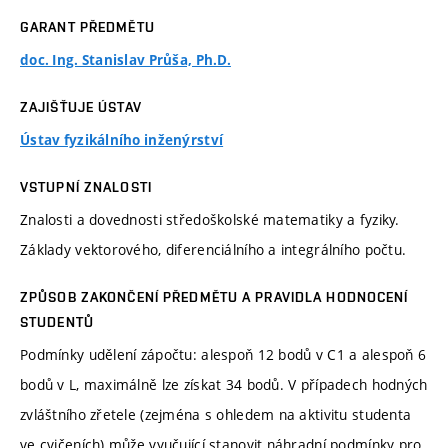
GARANT PŘEDMĚTU
doc. Ing. Stanislav Průša, Ph.D.
ZAJIŠŤUJE ÚSTAV
Ústav fyzikálního inženýrství
VSTUPNÍ ZNALOSTI
Znalosti a dovednosti středoškolské matematiky a fyziky.
Základy vektorového, diferenciálního a integrálního počtu.
ZPŮSOB ZAKONČENÍ PŘEDMĚTU A PRAVIDLA HODNOCENÍ
STUDENTŮ
Podmínky udělení zápočtu: alespoň 12 bodů v C1 a alespoň 6
bodů v L, maximálně lze získat 34 bodů. V případech hodných
zvláštního zřetele (zejména s ohledem na aktivitu studenta
ve cvičeních) může vyučující stanovit náhradní podmínky pro