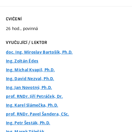
CVIČENÍ
26 hod., povinná
VYUČUJÍCÍ / LEKTOR
doc. Ing. Miroslav Bartošík, Ph.D.
Ing. Zoltán Édes
Ing. Michal Kvapil, Ph.D.
Ing. David Nezval, Ph.D.
Ing. Jan Novotný, Ph.D.
prof. RNDr. Jiří Petráček, Dr.
Ing. Karel Slámečka, Ph.D.
prof. RNDr. Pavel Šandera, CSc.
Ing. Petr Šesták, Ph.D.
Ing. Marek Zálešák