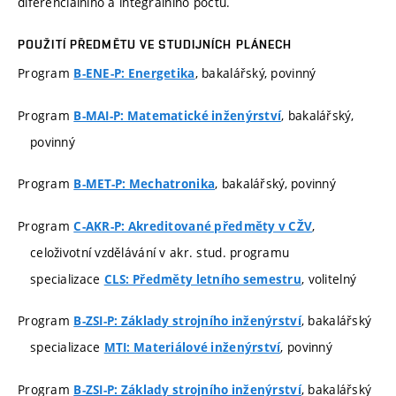
diferenciálního a integrálního počtu.
POUŽITÍ PŘEDMĚTU VE STUDIJNÍCH PLÁNECH
Program
, bakalářský, povinný
B-ENE-P: Energetika
Program
, bakalářský,
B-MAI-P: Matematické inženýrství
povinný
Program
, bakalářský, povinný
B-MET-P: Mechatronika
Program
,
C-AKR-P: Akreditované předměty v CŽV
celoživotní vzdělávání v akr. stud. programu
specializace
, volitelný
CLS: Předměty letního semestru
Program
, bakalářský
B-ZSI-P: Základy strojního inženýrství
specializace
, povinný
MTI: Materiálové inženýrství
Program
, bakalářský
B-ZSI-P: Základy strojního inženýrství