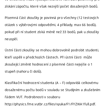
získání zápočtu, které však nezvýší počet dosažených bodů.
Písemná část zkoušky je povinná pro všechny (12 testových
otázek s výběrovými odpověďmi, 4 příklady, max 66 bodů),
pokud při ní student získá méně než 33 bodů, pak u zkoušky
neuspěl.
Ústní části zkoušky se mohou dobrovolně podrobit studenti,
kteří uspěli v předchozích částech. Při ústní části může
zkoušející změnit hodnocení z písemné části nejvýše o 1
stupeň (nahoru či dolů).
Klasifikační hodnocení studenta (A – F) odpovídá celkovému
dosaženému počtu bodů v souladu se Studijním a zkušebním
řádem VUT. Podrobnosti v souboru
http://physics.fme.vutbr.cz/files/vyuka/F1/FYZIKA1full.pdf.