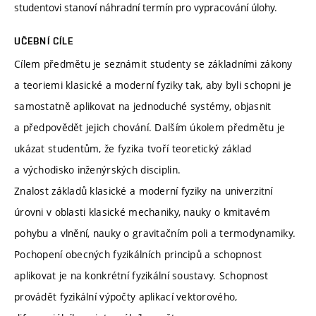
studentovi stanoví náhradní termín pro vypracování úlohy.
UČEBNÍ CÍLE
Cílem předmětu je seznámit studenty se základními zákony
a teoriemi klasické a moderní fyziky tak, aby byli schopni je
samostatně aplikovat na jednoduché systémy, objasnit
a předpovědět jejich chování. Dalším úkolem předmětu je
ukázat studentům, že fyzika tvoří teoretický základ
a východisko inženýrských disciplin.
Znalost základů klasické a moderní fyziky na univerzitní
úrovni v oblasti klasické mechaniky, nauky o kmitavém
pohybu a vlnění, nauky o gravitačním poli a termodynamiky.
Pochopení obecných fyzikálních principů a schopnost
aplikovat je na konkrétní fyzikální soustavy. Schopnost
provádět fyzikální výpočty aplikací vektorového,