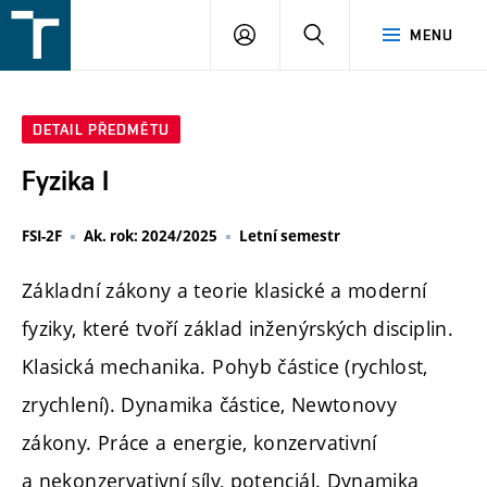
FSI
PŘIHLÁŠENÍ
HLEDAT
MENU
VUT
v
Brně
DETAIL PŘEDMĚTU
Fyzika I
FSI-2F
Ak. rok: 2024/2025
Letní semestr
Základní zákony a teorie klasické a moderní
fyziky, které tvoří základ inženýrských disciplin.
Klasická mechanika. Pohyb částice (rychlost,
zrychlení). Dynamika částice, Newtonovy
zákony. Práce a energie, konzervativní
a nekonzervativní síly, potenciál. Dynamika