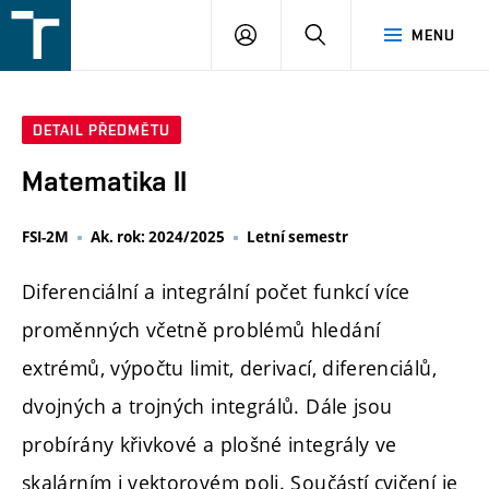
FSI
PŘIHLÁŠENÍ
HLEDAT
MENU
VUT
v
Brně
DETAIL PŘEDMĚTU
Matematika II
FSI-2M
Ak. rok: 2024/2025
Letní semestr
Diferenciální a integrální počet funkcí více
proměnných včetně problémů hledání
extrémů, výpočtu limit, derivací, diferenciálů,
dvojných a trojných integrálů. Dále jsou
probírány křivkové a plošné integrály ve
skalárním i vektorovém poli. Součástí cvičení je