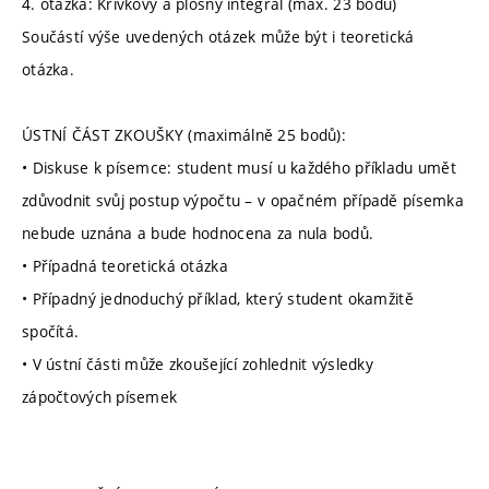
4. otázka: Křivkový a plošný integrál (max. 23 bodů)
Součástí výše uvedených otázek může být i teoretická
otázka.
ÚSTNÍ ČÁST ZKOUŠKY (maximálně 25 bodů):
• Diskuse k písemce: student musí u každého příkladu umět
zdůvodnit svůj postup výpočtu – v opačném případě písemka
nebude uznána a bude hodnocena za nula bodů.
• Případná teoretická otázka
• Případný jednoduchý příklad, který student okamžitě
spočítá.
• V ústní části může zkoušející zohlednit výsledky
zápočtových písemek