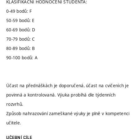
KLASIFIKAČNÍ HODNOCENÍ STUDENTA:
0-49 bodů: F
50-59 bodů: E
60-69 bodů: D
70-79 bodů: C
80-89 bodů: B
90-100 bodů: A
Účast na přednáškách je doporučená, účast na cvičeních je
povinná a kontrolovaná. Výuka probíhá dle týdenních
rozvrhů.
Způsob nahrazování zameškané výuky je plně v kompetenci
učitele.
UČEBNÍ CÍLE