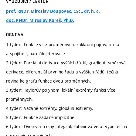
VYUČUJÍCÍ / LEKTOR
prof. RNDr. Miroslav Doupovec, CSc., dr. h. c.
doc. RNDr. Miroslav Kureš, Ph.D.
OSNOVA
1.týden: Funkce více proměnných: základní pojmy, limita
a spojitost, parciální derivace.
2.týden: Parciální derivace vyšších řádů, gradient, směrová
derivace, diferenciál prvního řádu a vyšších řádů, tečná
rovina ke grafu funkce dvou proměnných.
3.týden: Taylorův polynom, lokální extrémy funkcí více
proměnných.
4.týden: Vázané extrémy, globální extrémy.
5.týden: Funkce zadané implicitně.
6.týden: Dvojný a trojný integrál, Fubiniova věta: výpočet na
normálních množinách.