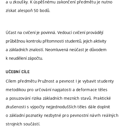
a u zkoušky. K úspěšnému zakončení předmětu je nutno
získat alespoň 50 bodů.
Účast na cvičení je povinná. Vedoucí cvičení provádějí
průběžnou kontrolu přítomnosti studentů, jejich aktivity
a základních znalostí. Neomluvená neúčast je důvodem
k neudělení zápočtu.
UČEBNÍ CÍLE
Cílem předmětu Pružnost a pevnost I je vybavit studenty
metodikou pro určování napjatosti a deformace těles
a posuzování rizika základních mezních stavů. Praktické
zkušenosti s výpočty nejjednodušších těles dále doplnit
o základní poznatky nezbytné pro pevnostní návrh reálných
strojních součástí.