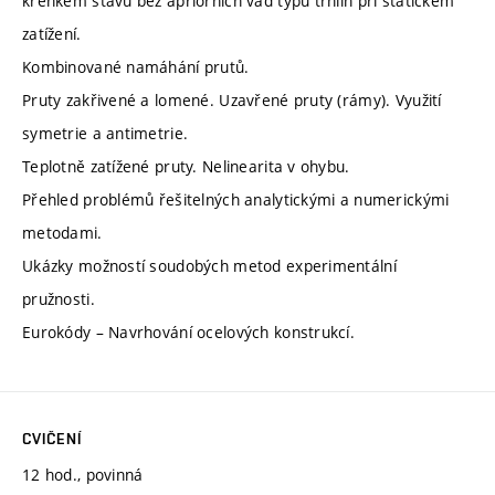
křehkém stavu bez apriorních vad typu trhlin při statickém
zatížení.
Kombinované namáhání prutů.
Pruty zakřivené a lomené. Uzavřené pruty (rámy). Využití
symetrie a antimetrie.
Teplotně zatížené pruty. Nelinearita v ohybu.
Přehled problémů řešitelných analytickými a numerickými
metodami.
Ukázky možností soudobých metod experimentální
pružnosti.
Eurokódy – Navrhování ocelových konstrukcí.
CVIČENÍ
12 hod., povinná