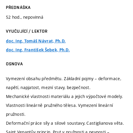
PŘEDNÁŠKA
52 hod., nepovinná
VYUČUJÍCÍ / LEKTOR
doc. Ing. Tomáš Návrat, Ph.D.
doc. Ing. František Šebek, Ph.D.
OSNOVA
Vymezení obsahu předmětu. Základní pojmy – deformace,
napětí, napjatost, mezní stavy, bezpečnost.
Mechanické vlastnosti materiálu a jejich výpočtové modely.
Vlastnosti lineárně pružného tělesa. Vymezení lineární
pružnosti.
Deformační práce síly a silové soustavy, Castiglianova věta.
Saint Venantův princip. Prut v pružnosti a pevnosti –