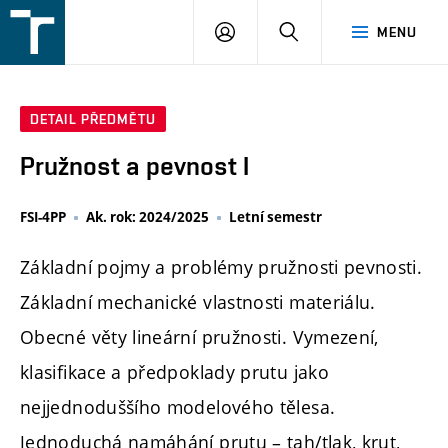
FSI
PŘIHLÁŠENÍ
HLEDAT
MENU
VUT
v
Brně
DETAIL PŘEDMĚTU
Pružnost a pevnost I
FSI-4PP
Ak. rok: 2024/2025
Letní semestr
Základní pojmy a problémy pružnosti pevnosti.
Základní mechanické vlastnosti materiálu.
Obecné věty lineární pružnosti. Vymezení,
klasifikace a předpoklady prutu jako
nejjednoduššího modelového tělesa.
Jednoduchá namáhání prutu – tah/tlak, krut,