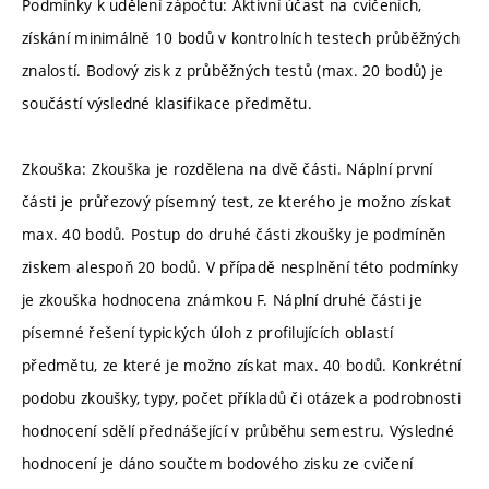
Podmínky k udělení zápočtu: Aktivní účast na cvičeních,
získání minimálně 10 bodů v kontrolních testech průběžných
znalostí. Bodový zisk z průběžných testů (max. 20 bodů) je
součástí výsledné klasifikace předmětu.
Zkouška: Zkouška je rozdělena na dvě části. Náplní první
části je průřezový písemný test, ze kterého je možno získat
max. 40 bodů. Postup do druhé části zkoušky je podmíněn
ziskem alespoň 20 bodů. V případě nesplnění této podmínky
je zkouška hodnocena známkou F. Náplní druhé části je
písemné řešení typických úloh z profilujících oblastí
předmětu, ze které je možno získat max. 40 bodů. Konkrétní
podobu zkoušky, typy, počet příkladů či otázek a podrobnosti
hodnocení sdělí přednášející v průběhu semestru. Výsledné
hodnocení je dáno součtem bodového zisku ze cvičení