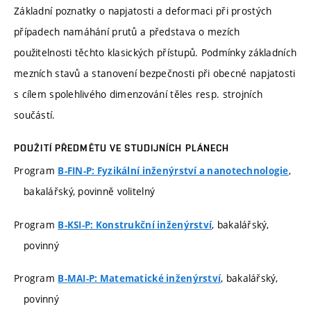
Základní poznatky o napjatosti a deformaci při prostých
případech namáhání prutů a představa o mezích
použitelnosti těchto klasických přístupů. Podmínky základních
mezních stavů a stanovení bezpečnosti při obecné napjatosti
s cílem spolehlivého dimenzování těles resp. strojních
součástí.
POUŽITÍ PŘEDMĚTU VE STUDIJNÍCH PLÁNECH
Program
,
B-FIN-P: Fyzikální inženýrství a nanotechnologie
bakalářský, povinně volitelný
Program
, bakalářský,
B-KSI-P: Konstrukční inženýrství
povinný
Program
, bakalářský,
B-MAI-P: Matematické inženýrství
povinný