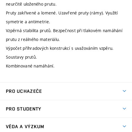
neurčitě uloženého prutu.
Pruty zakřivené a lomené. Uzavřené pruty (rámy). Využití
symetrie a antimetrie.
Vzpěrná stabilita prutů. Bezpečnost při tlakovém namáhání
prutu z reálného materiálu.
Výpočet příhradových konstrukcí s uvažováním vzpěru.
Soustavy prutů.
Kombinované namáhání.
PRO UCHAZEČE
Studuj strojní inženýrství
PRO STUDENTY
Nabídka studia
Předměty
Ambasadoři studia
VĚDA A VÝZKUM
Studijní programy