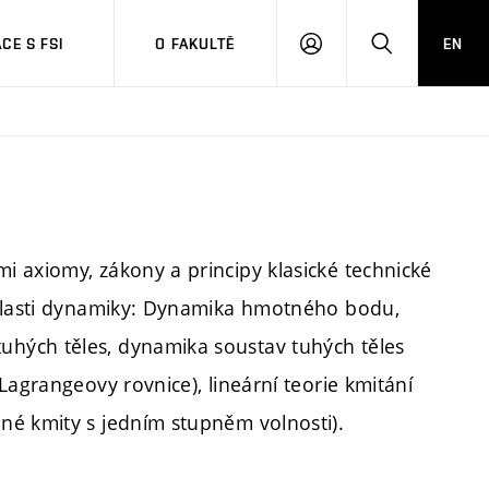
CE S FSI
O FAKULTĚ
EN
PŘIHLÁŠENÍ
HLEDAT
 axiomy, zákony a principy klasické technické
oblasti dynamiky: Dynamika hmotného bodu,
hých těles, dynamika soustav tuhých těles
Lagrangeovy rovnice), lineární teorie kmitání
né kmity s jedním stupněm volnosti).