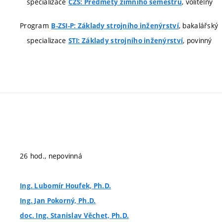
specializace
, volitelný
CZS: Předměty zimního semestru
Program
, bakalářský
B-ZSI-P: Základy strojního inženýrství
specializace
, povinný
STI: Základy strojního inženýrství
26 hod., nepovinná
Ing. Lubomír Houfek, Ph.D.
Ing. Jan Pokorný, Ph.D.
doc. Ing. Stanislav Věchet, Ph.D.