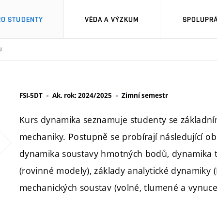
RO STUDENTY
VĚDA A VÝZKUM
SPOLUPRÁ
U
FSI-5DT
Ak. rok: 2024/2025
Zimní semestr
Kurs dynamika seznamuje studenty se základními
mechaniky. Postupně se probírají následující 
dynamika soustavy hmotných bodů, dynamika tu
(rovinné modely), základy analytické dynamiky (
mechanických soustav (volné, tlumené a vynuce