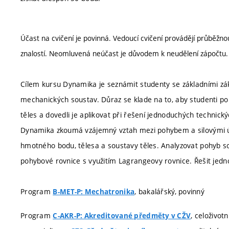
Účast na cvičení je povinná. Vedoucí cvičení provádějí průběžnou
znalostí. Neomluvená neúčast je důvodem k neudělení zápočtu.
Cílem kursu Dynamika je seznámit studenty se základními 
mechanických soustav. Důraz se klade na to, aby studenti po
těles a dovedli je aplikovat při řešení jednoduchých technick
Dynamika zkoumá vzájemný vztah mezi pohybem a silovými úč
hmotného bodu, tělesa a soustavy těles. Analyzovat pohyb so
pohybové rovnice s využitím Lagrangeovy rovnice. Řešit jedn
Program
, bakalářský, povinný
B-MET-P: Mechatronika
Program
, celoživot
C-AKR-P: Akreditované předměty v CŽV