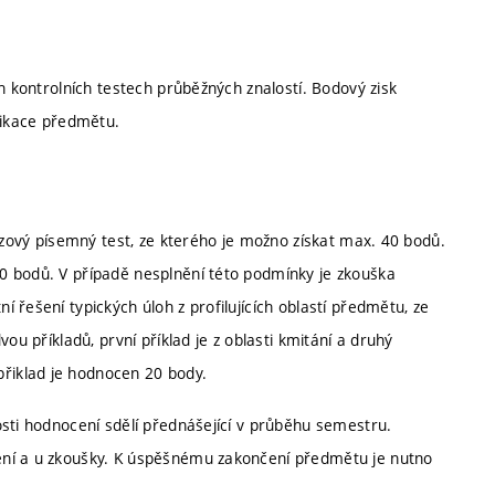
h kontrolních testech průběžných znalostí. Bodový zisk
fikace předmětu.
řezový písemný test, ze kterého je možno získat max. 40 bodů.
0 bodů. V případě nesplnění této podmínky je zkouška
 řešení typických úloh z profilujících oblastí předmětu, ze
ou příkladů, první příklad je z oblasti kmitání a druhý
řiklad je hodnocen 20 body.
osti hodnocení sdělí přednášející v průběhu semestru.
ení a u zkoušky. K úspěšnému zakončení předmětu je nutno