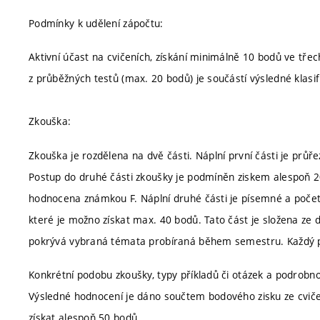
Podmínky k udělení zápočtu:
Aktivní účast na cvičeních, získání minimálně 10 bodů ve třec
z průběžných testů (max. 20 bodů) je součástí výsledné klasi
Zkouška:
Zkouška je rozdělena na dvě části. Náplní první části je prů
Postup do druhé části zkoušky je podmíněn ziskem alespoň 2
hodnocena známkou F. Náplní druhé části je písemné a početní
které je možno získat max. 40 bodů. Tato část je složena ze dv
pokrývá vybraná témata probíraná během semestru. Každý p
Konkrétní podobu zkoušky, typy příkladů či otázek a podrobn
Výsledné hodnocení je dáno součtem bodového zisku ze cvič
získat alespoň 50 bodů.