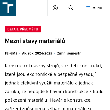
FSI
PŘIHLÁŠENÍ
HLEDAT
MENU
VUT
v
Brně
DETAIL PŘEDMĚTU
Mezní stavy materiálů
FSI-6MS
Ak. rok: 2024/2025
Zimní semestr
Konstrukční návrhy strojů, vozidel i konstrukcí,
které jsou ekonomické a bezpečné vyžadují
jednak efektivní využití materiálu a jednak
záruku, že nedojde k havárii konstrukce z titulu
poškození materiálu. Havárie konstrukce,
zařízení způsobená selháním materiálu se