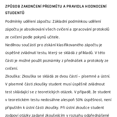
ZPŮSOB ZAKONČENÍ PŘEDMĚTU A PRAVIDLA HODNOCENÍ
STUDENTŮ
Podmínky udělení zápočtu: Základní podmínkou udělení
zápočtu je absolvování všech cvičení a zpracování protokolů
ze cvičení podle pokynů učitele.
Nedílnou součástí pro získání klasifikovaného zápočtu je
úspěšné zvládnutí testu, který se skládá z příkladů. V této
části je možné použít poznámky z přednášek a protokoly ze
cvičení.
Zkouška: Zkouška se skládá ze dvou částí – písemné a ústní.
V písemné části zkoušky student musí úspěšně zvládnout
test skládající se z teoretických otázek. V případě, že student
v teoretickém testu nedosáhne alespoň 50% úspěšnost, není
připuštěn k ústní části zkoušky. Při ústní zkoušce student
zodpoví otázky zadané zkoušejícím v rozsahu odpřednášené