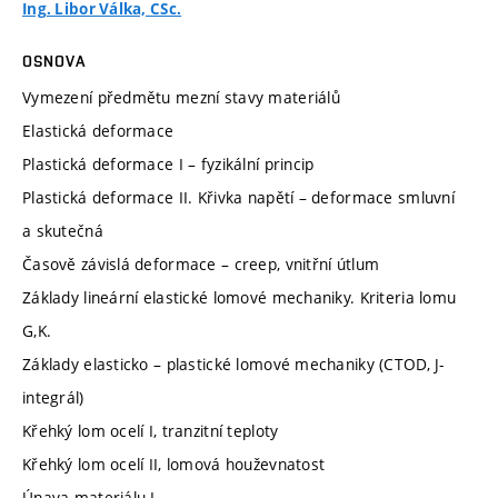
Ing. Libor Válka, CSc.
OSNOVA
Vymezení předmětu mezní stavy materiálů
Elastická deformace
Plastická deformace I – fyzikální princip
Plastická deformace II. Křivka napětí – deformace smluvní
a skutečná
Časově závislá deformace – creep, vnitřní útlum
Základy lineární elastické lomové mechaniky. Kriteria lomu
G,K.
Základy elasticko – plastické lomové mechaniky (CTOD, J-
integrál)
Křehký lom ocelí I, tranzitní teploty
Křehký lom ocelí II, lomová houževnatost
Únava materiálu I