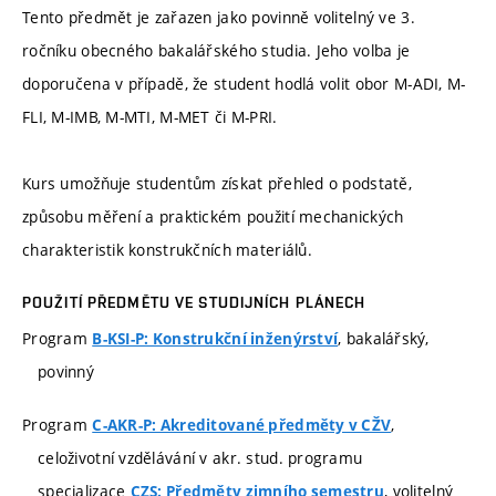
Tento předmět je zařazen jako povinně volitelný ve 3.
ročníku obecného bakalářského studia. Jeho volba je
doporučena v případě, že student hodlá volit obor M-ADI, M-
FLI, M-IMB, M-MTI, M-MET či M-PRI.
Kurs umožňuje studentům získat přehled o podstatě,
způsobu měření a praktickém použití mechanických
charakteristik konstrukčních materiálů.
POUŽITÍ PŘEDMĚTU VE STUDIJNÍCH PLÁNECH
Program
, bakalářský,
B-KSI-P: Konstrukční inženýrství
povinný
Program
,
C-AKR-P: Akreditované předměty v CŽV
celoživotní vzdělávání v akr. stud. programu
specializace
, volitelný
CZS: Předměty zimního semestru