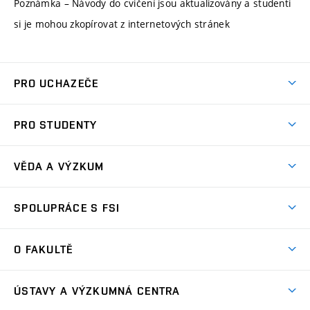
Poznámka – Návody do cvičení jsou aktualizovány a studenti
si je mohou zkopírovat z internetových stránek
PRO UCHAZEČE
Studuj strojní inženýrství
PRO STUDENTY
Nabídka studia
Předměty
Ambasadoři studia
VĚDA A VÝZKUM
Studijní programy
Přijímačky
Věda a výzkum na FSI
Studijní předpisy
SPOLUPRÁCE S FSI
Zápisy
Úspěchy výzkumu
Časový plán studia
Často kladené dotazy
Firemní spolupráce
Oblasti výzkumu
O FAKULTĚ
Pro prváky
Dny otevřených dveří
Partnerství ve výzkumu
Centra výzkumu
Studium a stáže v zahraničí
Aktuality
Mobilní aplikace
Nejvýznamnější partneři
ÚSTAVY A VÝZKUMNÁ CENTRA
Podpora projektů
Odborná praxe
Kalendář akcí
Přípravné kurzy
Zahraniční spolupráce