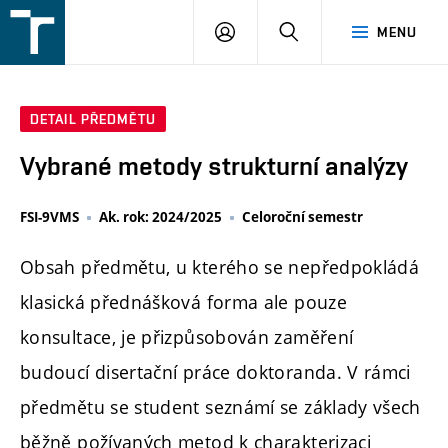
FSI
PŘIHLÁŠENÍ
HLEDAT
MENU
VUT
v
Brně
DETAIL PŘEDMĚTU
Vybrané metody strukturní analýzy
FSI-9VMS
Ak. rok: 2024/2025
Celoroční semestr
Obsah předmětu, u kterého se nepředpokládá
klasická přednášková forma ale pouze
konsultace, je přizpůsobován zaměření
budoucí disertační práce doktoranda. V rámci
předmětu se student seznámí se základy všech
běžně požívaných metod k charakterizaci