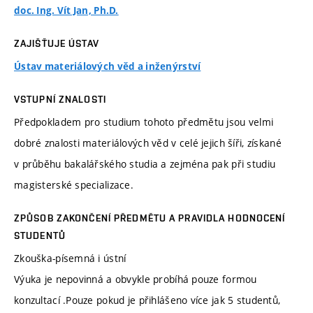
doc. Ing. Vít Jan, Ph.D.
ZAJIŠŤUJE ÚSTAV
Ústav materiálových věd a inženýrství
VSTUPNÍ ZNALOSTI
Předpokladem pro studium tohoto předmětu jsou velmi
dobré znalosti materiálových věd v celé jejich šíři, získané
v průběhu bakalářského studia a zejména pak při studiu
magisterské specializace.
ZPŮSOB ZAKONČENÍ PŘEDMĚTU A PRAVIDLA HODNOCENÍ
STUDENTŮ
Zkouška-písemná i ústní
Výuka je nepovinná a obvykle probíhá pouze formou
konzultací .Pouze pokud je přihlášeno více jak 5 studentů,