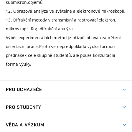
submikron.objemů.
12. Obrazová analýza ve světelné a elektronové mikroskopii.
13. Difrakční metody v transmisní a rastrovací elektron.
mikroskopii. Rtg. difrakční analýza.
Výběr experimentálních metod je přizpůsobován zaměření
disertační práce.Proto se nepředpokládá výuka formou
přednášek celé skupině studentů, ale pouze konzultační
forma výuky.
PRO UCHAZEČE
Studuj strojní inženýrství
PRO STUDENTY
Nabídka studia
Předměty
Ambasadoři studia
VĚDA A VÝZKUM
Studijní programy