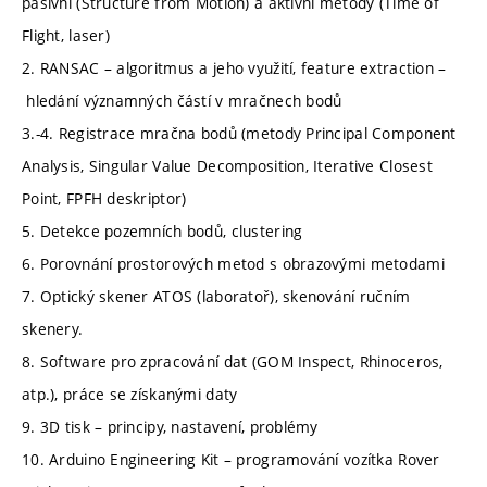
pasivní (Structure from Motion) a aktivní metody (Time of
Flight, laser)
2. RANSAC – algoritmus a jeho využití, feature extraction –
hledání významných částí v mračnech bodů
3.-4. Registrace mračna bodů (metody Principal Component
Analysis, Singular Value Decomposition, Iterative Closest
Point, FPFH deskriptor)
5. Detekce pozemních bodů, clustering
6. Porovnání prostorových metod s obrazovými metodami
7. Optický skener ATOS (laboratoř), skenování ručním
skenery.
8. Software pro zpracování dat (GOM Inspect, Rhinoceros,
atp.), práce se získanými daty
9. 3D tisk – principy, nastavení, problémy
10. Arduino Engineering Kit – programování vozítka Rover