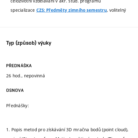
celoživotní vzdělávání v akr. stud. programu
specializace
, volitelný
CZS: Předměty zimního semestru
Typ (způsob) výuky
PŘEDNÁŠKA
26 hod., nepovinná
OSNOVA
Přednášky:
1. Popis metod pro získávání 3D mračna bodů (point cloud),