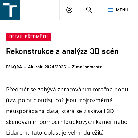
FSI
PŘIHLÁŠENÍ
HLEDAT
MENU
VUT
v
Brně
DETAIL PŘEDMĚTU
Rekonstrukce a analýza 3D scén
FSI-QRA
Ak. rok: 2024/2025
Zimní semestr
Předmět se zabývá zpracováním mračna bodů
(tzv. point clouds), což jsou trojrozměrná
neuspořádaná data, která se získávají 3D
skenováním pomocí hloubkových kamer nebo
Lidarem. Tato oblast je velmi důležitá