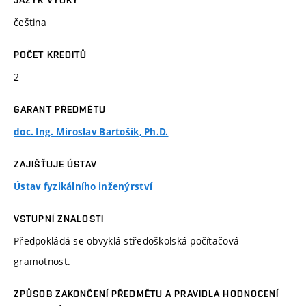
JAZYK VÝUKY
čeština
POČET KREDITŮ
2
GARANT PŘEDMĚTU
doc. Ing. Miroslav Bartošík, Ph.D.
ZAJIŠŤUJE ÚSTAV
Ústav fyzikálního inženýrství
VSTUPNÍ ZNALOSTI
Předpokládá se obvyklá středoškolská počítačová
gramotnost.
ZPŮSOB ZAKONČENÍ PŘEDMĚTU A PRAVIDLA HODNOCENÍ