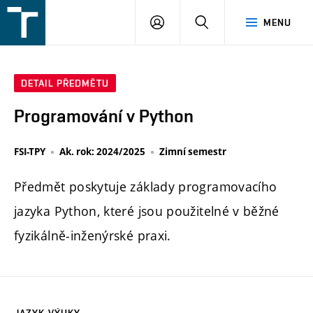
FSI
PŘIHLÁŠENÍ
HLEDAT
MENU
VUT
v
Brně
DETAIL PŘEDMĚTU
Programování v Python
FSI-TPY
Ak. rok: 2024/2025
Zimní semestr
Předmět poskytuje základy programovacího
jazyka Python, které jsou použitelné v běžné
fyzikálně-inženýrské praxi.