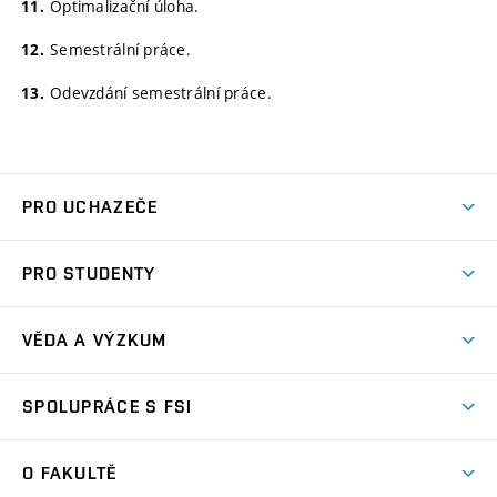
Optimalizační úloha.
Semestrální práce.
Odevzdání semestrální práce.
PRO UCHAZEČE
Studuj strojní inženýrství
PRO STUDENTY
Nabídka studia
Předměty
Ambasadoři studia
VĚDA A VÝZKUM
Studijní programy
Přijímačky
Věda a výzkum na FSI
Studijní předpisy
SPOLUPRÁCE S FSI
Zápisy
Úspěchy výzkumu
Časový plán studia
Často kladené dotazy
Firemní spolupráce
Oblasti výzkumu
O FAKULTĚ
Pro prváky
Dny otevřených dveří
Partnerství ve výzkumu