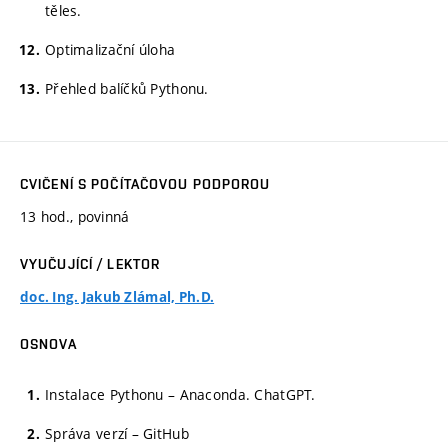
těles.
Optimalizační úloha
Přehled balíčků Pythonu.
CVIČENÍ S POČÍTAČOVOU PODPOROU
13 hod., povinná
VYUČUJÍCÍ / LEKTOR
doc. Ing. Jakub Zlámal, Ph.D.
OSNOVA
Instalace Pythonu – Anaconda. ChatGPT.
Správa verzí – GitHub