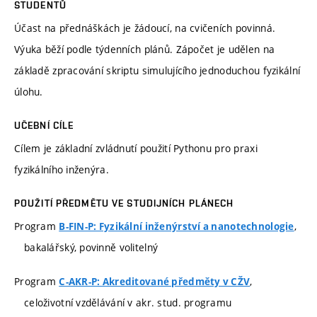
STUDENTŮ
Účast na přednáškách je žádoucí, na cvičeních povinná.
Výuka běží podle týdenních plánů. Zápočet je udělen na
základě zpracování skriptu simulujícího jednoduchou fyzikální
úlohu.
UČEBNÍ CÍLE
Cílem je základní zvládnutí použití Pythonu pro praxi
fyzikálního inženýra.
POUŽITÍ PŘEDMĚTU VE STUDIJNÍCH PLÁNECH
Program
,
B-FIN-P: Fyzikální inženýrství a nanotechnologie
bakalářský, povinně volitelný
Program
,
C-AKR-P: Akreditované předměty v CŽV
celoživotní vzdělávání v akr. stud. programu