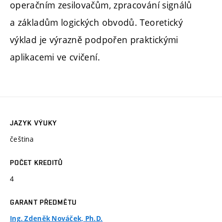
operačním zesilovačům, zpracování signálů
a základům logických obvodů. Teoretický
výklad je výrazně podpořen praktickými
aplikacemi ve cvičení.
JAZYK VÝUKY
čeština
POČET KREDITŮ
4
GARANT PŘEDMĚTU
Ing. Zdeněk Nováček, Ph.D.