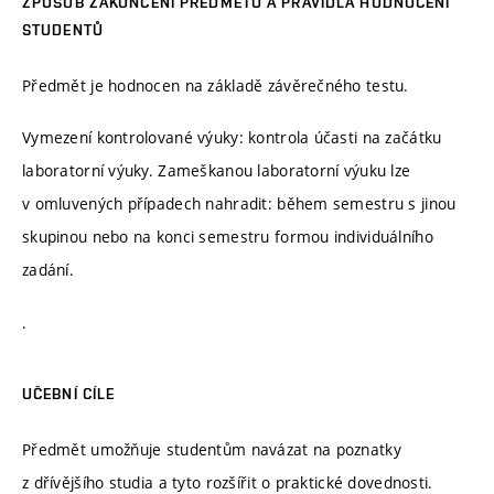
ZPŮSOB ZAKONČENÍ PŘEDMĚTU A PRAVIDLA HODNOCENÍ
STUDENTŮ
Předmět je hodnocen na základě závěrečného testu.
Vymezení kontrolované výuky: kontrola účasti na začátku
laboratorní výuky. Zameškanou laboratorní výuku lze
v omluvených případech nahradit: během semestru s jinou
skupinou nebo na konci semestru formou individuálního
zadání.
.
UČEBNÍ CÍLE
Předmět umožňuje studentům navázat na poznatky
z dřívějšího studia a tyto rozšířit o praktické dovednosti.