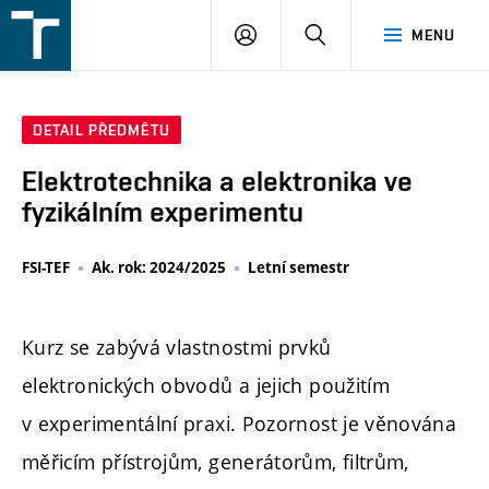
FSI
PŘIHLÁŠENÍ
HLEDAT
MENU
VUT
v
Brně
DETAIL PŘEDMĚTU
Elektrotechnika a elektronika ve
fyzikálním experimentu
FSI-TEF
Ak. rok: 2024/2025
Letní semestr
Kurz se zabývá vlastnostmi prvků
elektronických obvodů a jejich použitím
v experimentální praxi. Pozornost je věnována
měřicím přístrojům, generátorům, filtrům,