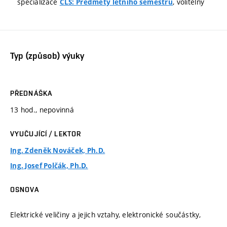
specializace
, volitelný
CLS: Předměty letního semestru
Typ (způsob) výuky
PŘEDNÁŠKA
13 hod., nepovinná
VYUČUJÍCÍ / LEKTOR
Ing. Zdeněk Nováček, Ph.D.
Ing. Josef Polčák, Ph.D.
OSNOVA
Elektrické veličiny a jejich vztahy, elektronické součástky,