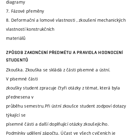
diagramy
7. Fázové přeměny
8. Deformační a lomové vlastnosti , zkoušení mechanických
vlastností konstrukčních
materiálů
ZPŮSOB ZAKONČENÍ PŘEDMĚTU A PRAVIDLA HODNOCENÍ
STUDENTŮ
Zkouška. Zkouška se skládá z části písemné a ústní.
V písemné části
zkoušky student zpracuje čtyři otázky z témat, která byla
přednesena v
průběhu semestru.Při ústní zkoušce student zodpoví dotazy
týkající se
písemné části a další doplňující otázky zkoušejícího.
Podmínky udělení zápočtu. Účast ve všech cvičeních je