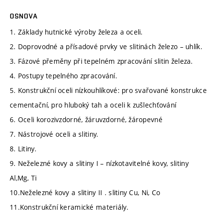
OSNOVA
1. Základy hutnické výroby železa a oceli.
2. Doprovodné a přísadové prvky ve slitinách železo – uhlík.
3. Fázové přeměny při tepelném zpracování slitin železa.
4. Postupy tepelného zpracování.
5. Konstrukční oceli nízkouhlíkové: pro svařované konstrukce
cementační, pro hluboký tah a oceli k zušlechťování
6. Oceli korozivzdorné, žáruvzdorné, žáropevné
7. Nástrojové oceli a slitiny.
8. Litiny.
9. Neželezné kovy a slitiny I – nízkotavitelné kovy, slitiny
Al,Mg, Ti
10.Neželezné kovy a slitiny II . slitiny Cu, Ni, Co
11.Konstrukční keramické materiály.