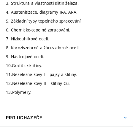
3. Struktura a vlastnosti slitin železa.
4. Austenitizace, diagramy IRA, ARA.
5. Základní typy tepelného zpracování
6. Chemicko-tepelné zpracování.
7. Nízkouhlíkové oceli.
8. Korozivzdorné a žáruvzdorné oceli.
9. Nástrojové oceli.
10.Grafitické litiny.
11.Neželezné kovy I – pájky a slitiny.
12.Neželezné kovy II – slitiny Cu.
13.Polymery.
PRO UCHAZEČE
Studuj strojní inženýrství