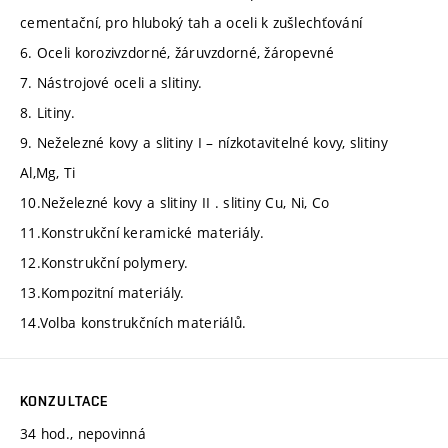
cementační, pro hluboký tah a oceli k zušlechťování
6. Oceli korozivzdorné, žáruvzdorné, žáropevné
7. Nástrojové oceli a slitiny.
8. Litiny.
9. Neželezné kovy a slitiny I – nízkotavitelné kovy, slitiny
Al,Mg, Ti
10.Neželezné kovy a slitiny II . slitiny Cu, Ni, Co
11.Konstrukční keramické materiály.
12.Konstrukční polymery.
13.Kompozitní materiály.
14.Volba konstrukčních materiálů.
KONZULTACE
34 hod., nepovinná