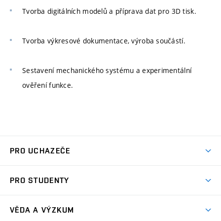
Tvorba digitálních modelů a příprava dat pro 3D tisk.
Tvorba výkresové dokumentace, výroba součástí.
Sestavení mechanického systému a experimentální
ověření funkce.
PRO UCHAZEČE
Studuj strojní inženýrství
PRO STUDENTY
Nabídka studia
Předměty
Ambasadoři studia
VĚDA A VÝZKUM
Studijní programy