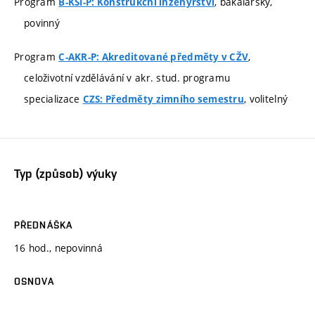
Program
, bakalářský,
B-KSI-P: Konstrukční inženýrství
povinný
Program
,
C-AKR-P: Akreditované předměty v CŽV
celoživotní vzdělávání v akr. stud. programu
specializace
, volitelný
CZS: Předměty zimního semestru
Typ (způsob) výuky
PŘEDNÁŠKA
16 hod., nepovinná
OSNOVA