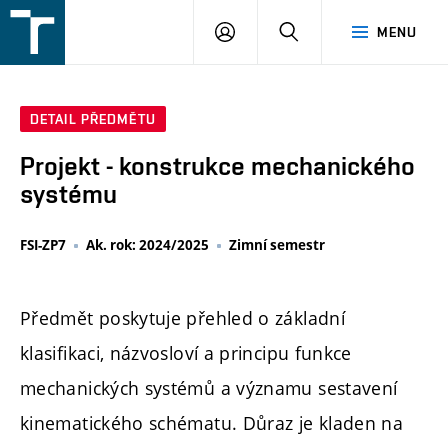
FSI
PŘIHLÁŠENÍ
HLEDAT
MENU
VUT
v
Brně
DETAIL PŘEDMĚTU
Projekt - konstrukce mechanického
systému
FSI-ZP7
Ak. rok: 2024/2025
Zimní semestr
Předmět poskytuje přehled o základní
klasifikaci, názvosloví a principu funkce
mechanických systémů a významu sestavení
kinematického schématu. Důraz je kladen na