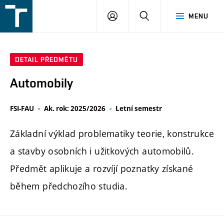
FSI
PŘIHLÁŠENÍ
HLEDAT
MENU
VUT
v
Brně
DETAIL PŘEDMĚTU
Automobily
FSI-FAU
Ak. rok: 2025/2026
Letní semestr
Základní výklad problematiky teorie, konstrukce
a stavby osobních i užitkových automobilů.
Předmět aplikuje a rozvíjí poznatky získané
během předchozího studia.