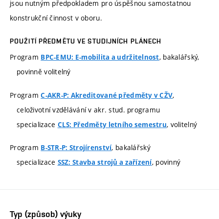
jsou nutným předpokladem pro úspěšnou samostatnou
konstrukční činnost v oboru.
POUŽITÍ PŘEDMĚTU VE STUDIJNÍCH PLÁNECH
Program
, bakalářský,
BPC-EMU: E-mobilita a udržitelnost
povinně volitelný
Program
,
C-AKR-P: Akreditované předměty v CŽV
celoživotní vzdělávání v akr. stud. programu
specializace
, volitelný
CLS: Předměty letního semestru
Program
, bakalářský
B-STR-P: Strojírenství
specializace
, povinný
SSZ: Stavba strojů a zařízení
Typ (způsob) výuky