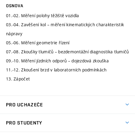
OSNOVA
01.-02. Měření polohy těžiště vozidla
03.-04. Zavěšení kol – měření kinematických charakteristik
nápravy
05.-06. Měření geometrie řízení
07.-08. Zkoušky tlumičů – bezdemontážní diagnostika tlumičů
09.-10. Měření jízdních odporů – dojezdová zkouška
11.-12. Zkoušení brzd v laboratorních podmínkách
13. Zápočet
PRO UCHAZEČE
Studuj strojní inženýrství
PRO STUDENTY
Nabídka studia