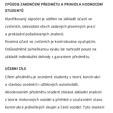
ZPŮSOB ZAKONČENÍ PŘEDMĚTU A PRAVIDLA HODNOCENÍ
STUDENTŮ
Klasifikovaný zápočet je udělen na základě účasti ve
cvičeních, odevzdání všech zadaných písemných prací
a prokázání požadovaných znalostí.
Povinná účast ve cvičeních je kontrolována vyučujícím.
Odůvodněně zameškanou výuku lze nahradit pouze na
základě individuální dohody s garantem předmětu.
UČEBNÍ CÍLE
Cílem předmětu je seznámit studenty s teorií, konstrukcí
a stavbou osobních i užitkových automobilů.
Absolvováním předmětu student získává základní znalosti
z teorie motorových vozidel a přehled o současném stavu
konstrukce jednotlivých skupin a částí vozidel. Tyto znalosti