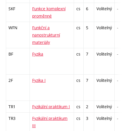
SKF
Funkce komplexní
cs
6
Volitelný
-
proměnné
WFN
Funkční a
cs
5
Volitelný
-
nanostrukturní
materiály
BF
Fyzika
cs
7
Volitelný
-
2F
Fyzika I
cs
7
Volitelný
-
TR1
Fyzikální praktikum I
cs
2
Volitelný
-
TR3
Fyzikální praktikum
cs
3
Volitelný
-
III