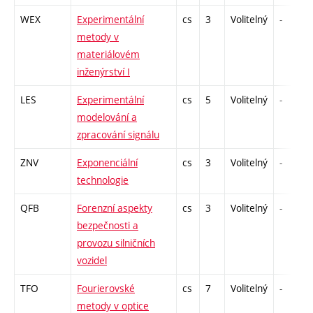
WEX
Experimentální
cs
3
Volitelný
-
metody v
materiálovém
inženýrství I
LES
Experimentální
cs
5
Volitelný
-
modelování a
zpracování signálu
ZNV
Exponenciální
cs
3
Volitelný
-
technologie
QFB
Forenzní aspekty
cs
3
Volitelný
-
bezpečnosti a
provozu silničních
vozidel
TFO
Fourierovské
cs
7
Volitelný
-
metody v optice