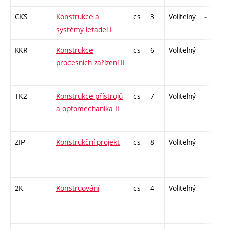
CKS
Konstrukce a
cs
3
Volitelný
-
systémy letadel I
KKR
Konstrukce
cs
6
Volitelný
-
procesních zařízení II
TK2
Konstrukce přístrojů
cs
7
Volitelný
-
a optomechanika II
ZIP
Konstrukční projekt
cs
8
Volitelný
-
2K
Konstruování
cs
4
Volitelný
-