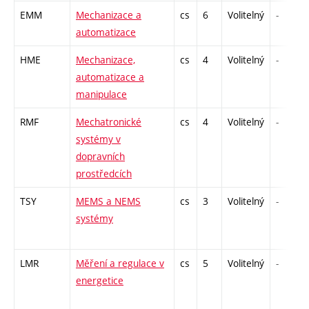
EMM
Mechanizace a
cs
6
Volitelný
-
automatizace
HME
Mechanizace,
cs
4
Volitelný
-
automatizace a
manipulace
RMF
Mechatronické
cs
4
Volitelný
-
systémy v
dopravních
prostředcích
TSY
MEMS a NEMS
cs
3
Volitelný
-
systémy
LMR
Měření a regulace v
cs
5
Volitelný
-
energetice