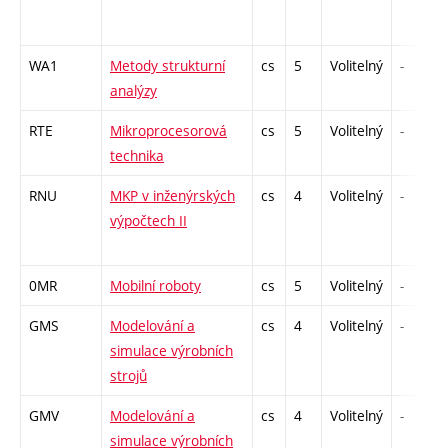
WA1
Metody strukturní
cs
5
Volitelný
-
analýzy
RTE
Mikroprocesorová
cs
5
Volitelný
-
technika
RNU
MKP v inženýrských
cs
4
Volitelný
-
výpočtech II
0MR
Mobilní roboty
cs
5
Volitelný
-
GMS
Modelování a
cs
4
Volitelný
-
simulace výrobních
strojů
GMV
Modelování a
cs
4
Volitelný
-
simulace výrobních