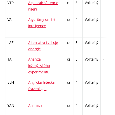
VTR
Algebraická teorie
cs
3
Volitelný
-
řízení
VAI
Algoritmy umělé
cs
4
Volitelný
-
inteligence
LAZ
Alternativní zdroje
cs
5
Volitelný
-
energie
TAI
Analýza
cs
5
Volitelný
-
inženýrského
experimentu
ELN
Anglická letecká
cs
4
Volitelný
-
frazeologie
YAN
Animace
cs
4
Volitelný
-