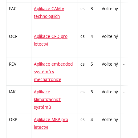
FAC
Aplikace CAM v
cs
3
Volitelný
-
technologiích
OCF
Aplikace CFD pro
cs
4
Volitelný
-
letectví
REV
Aplikace embedded
cs
5
Volitelný
-
systémů v
mechatronice
IAK
Aplikace
cs
3
Volitelný
-
klimatizačních
systémů
OKP
Aplikace MKP pro
cs
4
Volitelný
-
letectví