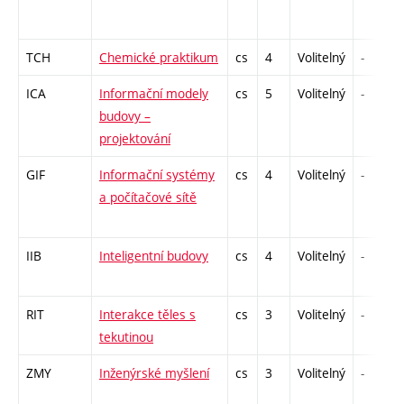
TCH
Chemické praktikum
cs
4
Volitelný
-
ICA
Informační modely
cs
5
Volitelný
-
budovy –
projektování
GIF
Informační systémy
cs
4
Volitelný
-
a počítačové sítě
IIB
Inteligentní budovy
cs
4
Volitelný
-
RIT
Interakce těles s
cs
3
Volitelný
-
tekutinou
ZMY
Inženýrské myšlení
cs
3
Volitelný
-