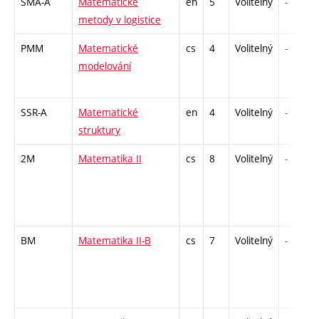
SMA-A
Matematické
en
5
Volitelný
-
metody v logistice
PMM
Matematické
cs
4
Volitelný
-
modelování
SSR-A
Matematické
en
4
Volitelný
-
struktury
2M
Matematika II
cs
8
Volitelný
-
BM
Matematika II-B
cs
7
Volitelný
-