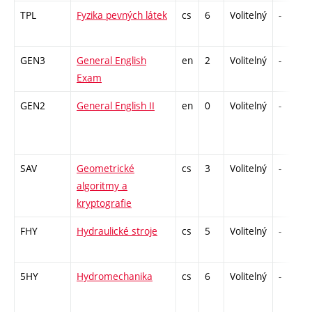
TPL
Fyzika pevných látek
cs
6
Volitelný
-
GEN3
General English
en
2
Volitelný
-
Exam
GEN2
General English II
en
0
Volitelný
-
SAV
Geometrické
cs
3
Volitelný
-
algoritmy a
kryptografie
FHY
Hydraulické stroje
cs
5
Volitelný
-
5HY
Hydromechanika
cs
6
Volitelný
-