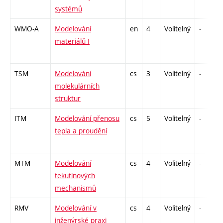
systémů
WMO-A
Modelování
en
4
Volitelný
-
materiálů I
TSM
Modelování
cs
3
Volitelný
-
molekulárních
struktur
ITM
Modelování přenosu
cs
5
Volitelný
-
tepla a proudění
MTM
Modelování
cs
4
Volitelný
-
tekutinových
mechanismů
RMV
Modelování v
cs
4
Volitelný
-
inženýrské praxi