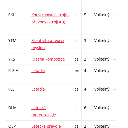
6KL
Konstruování strojů -
cs
5
Volitelný
-
převody (strojLAB)
YTM
Kreativita a tvůrčí
cs
3
Volitelný
-
myšlení
YKS
Kresba kompozice
cs
2
Volitelný
-
FLE-A
Letadla
en
4
Volitelný
-
FLE
Letadla
cs
4
Volitelný
-
DLM
Letecká
cs
6
Volitelný
-
meteorologie
OLP
Letecké právo a
cs
2
Volitelný
-