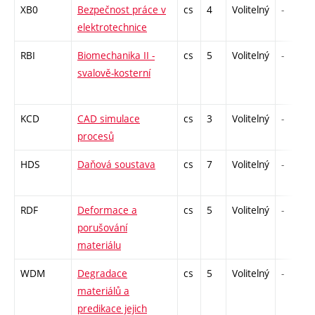
XB0
Bezpečnost práce v
cs
4
Volitelný
-
elektrotechnice
RBI
Biomechanika II -
cs
5
Volitelný
-
svalově-kosterní
KCD
CAD simulace
cs
3
Volitelný
-
procesů
HDS
Daňová soustava
cs
7
Volitelný
-
RDF
Deformace a
cs
5
Volitelný
-
porušování
materiálu
WDM
Degradace
cs
5
Volitelný
-
materiálů a
predikace jejich