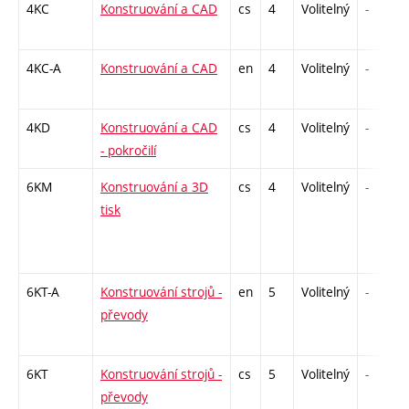
4KC
Konstruování a CAD
cs
4
Volitelný
-
4KC-A
Konstruování a CAD
en
4
Volitelný
-
4KD
Konstruování a CAD
cs
4
Volitelný
-
- pokročilí
6KM
Konstruování a 3D
cs
4
Volitelný
-
tisk
6KT-A
Konstruování strojů -
en
5
Volitelný
-
převody
6KT
Konstruování strojů -
cs
5
Volitelný
-
převody