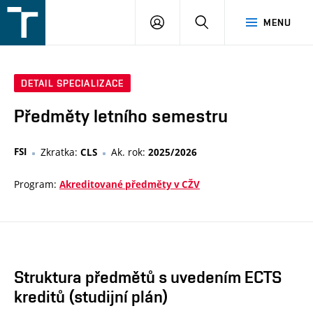
FSI
PŘIHLÁŠENÍ
HLEDAT
MENU
VUT
v
Brně
DETAIL SPECIALIZACE
Předměty letního semestru
FSI
Zkratka:
Ak. rok:
CLS
2025/2026
Program:
Akreditované předměty v CŽV
Struktura předmětů s uvedením ECTS
kreditů (studijní plán)