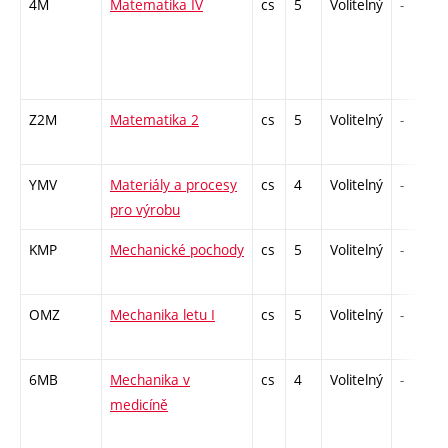
4M
Matematika IV
cs
5
Volitelný
-
Z2M
Matematika 2
cs
5
Volitelný
-
YMV
Materiály a procesy
cs
4
Volitelný
-
pro výrobu
KMP
Mechanické pochody
cs
5
Volitelný
-
OMZ
Mechanika letu I
cs
5
Volitelný
-
6MB
Mechanika v
cs
4
Volitelný
-
medicíně