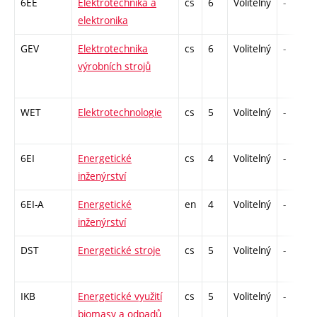
6EE
Elektrotechnika a
cs
6
Volitelný
-
elektronika
GEV
Elektrotechnika
cs
6
Volitelný
-
výrobních strojů
WET
Elektrotechnologie
cs
5
Volitelný
-
6EI
Energetické
cs
4
Volitelný
-
inženýrství
6EI-A
Energetické
en
4
Volitelný
-
inženýrství
DST
Energetické stroje
cs
5
Volitelný
-
IKB
Energetické využití
cs
5
Volitelný
-
biomasy a odpadů