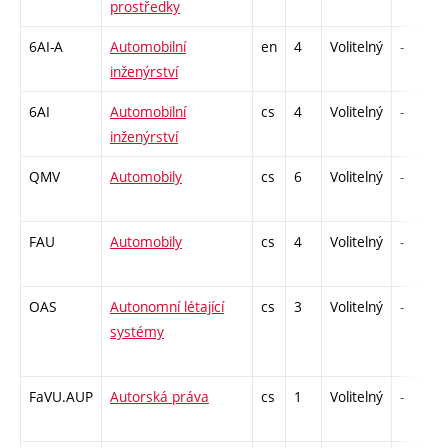
prostředky
6AI-A
Automobilní
en
4
Volitelný
-
inženýrství
6AI
Automobilní
cs
4
Volitelný
-
inženýrství
QMV
Automobily
cs
6
Volitelný
-
FAU
Automobily
cs
4
Volitelný
-
OAS
Autonomní létající
cs
3
Volitelný
-
systémy
FaVU.AUP
Autorská práva
cs
1
Volitelný
-