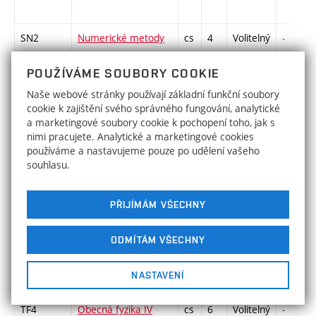
SN2
Numerické metody
cs
4
Volitelný
-
II
POUŽÍVÁME SOUBORY COOKIE
Naše webové stránky používají základní funkční soubory
TFS
Numerické simulace
cs
4
Volitelný
-
cookie k zajištění svého správného fungování, analytické
ve fyzice
a marketingové soubory cookie k pochopení toho, jak s
nimi pracujete. Analytické a marketingové cookies
používáme a nastavujeme pouze po udělení vašeho
souhlasu.
SOA
Obecná algebra
cs
5
Volitelný
-
PŘIJÍMÁM VŠECHNY
ODMÍTÁM VŠECHNY
TF2
Obecná fyzika II
cs
7
Volitelný
-
(Elektřina a
NASTAVENÍ
magnetismus)
TF4
Obecná fyzika IV
cs
6
Volitelný
-