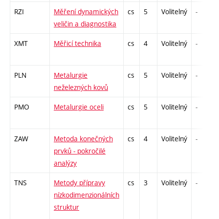
RZI
Měření dynamických
cs
5
Volitelný
-
veličin a diagnostika
XMT
Měřicí technika
cs
4
Volitelný
-
PLN
Metalurgie
cs
5
Volitelný
-
neželezných kovů
PMO
Metalurgie oceli
cs
5
Volitelný
-
ZAW
Metoda konečných
cs
4
Volitelný
-
prvků - pokročilé
analýzy
TNS
Metody přípravy
cs
3
Volitelný
-
nízkodimenzionálních
struktur