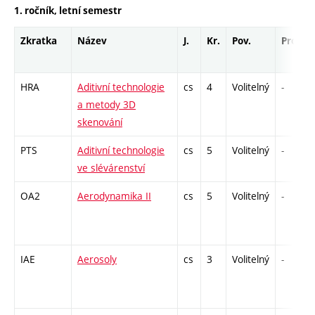
1. ročník, letní semestr
Zkratka
Název
J.
Kr.
Pov.
Prof.
HRA
Aditivní technologie
cs
4
Volitelný
-
a metody 3D
skenování
PTS
Aditivní technologie
cs
5
Volitelný
-
ve slévárenství
OA2
Aerodynamika II
cs
5
Volitelný
-
IAE
Aerosoly
cs
3
Volitelný
-