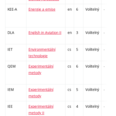
KEE-A
Energie a emise
en
6
Volitelný
-
DLA
English in Aviation II
en
3
Volitelný
-
IET
Environmentální
cs
5
Volitelný
-
technologie
QEM
Experimentální
cs
6
Volitelný
-
metody
IEM
Experimentální
cs
5
Volitelný
-
metody
IEE
Experimentální
cs
4
Volitelný
-
metody II