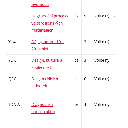
životnosti
EDE
Degradační procesy
cs
9
Volitelný
-
ve strojírenských
materiálech
YU4
Dějiny umění 19. -
cs
3
Volitelný
-
20. století
YDK
Design, kultura a
cs
3
Volitelný
-
společnost
QEC
Design řídicích
cs
6
Volitelný
-
jednotek
TDN-A
Diagnostika
en
4
Volitelný
-
nanostruktur