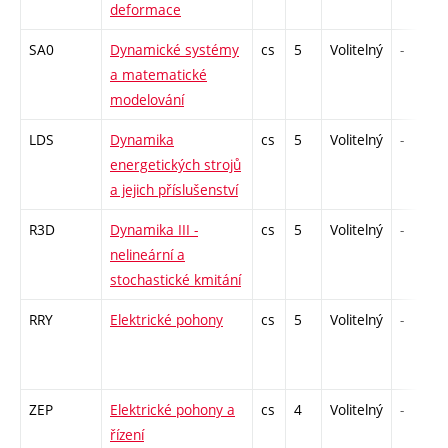
deformace
SA0
Dynamické systémy
cs
5
Volitelný
-
a matematické
modelování
LDS
Dynamika
cs
5
Volitelný
-
energetických strojů
a jejich příslušenství
R3D
Dynamika III -
cs
5
Volitelný
-
nelineární a
stochastické kmitání
RRY
Elektrické pohony
cs
5
Volitelný
-
ZEP
Elektrické pohony a
cs
4
Volitelný
-
řízení