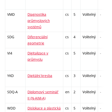
VMD
Diagnostika
cs
5
Volitelný
-
průmyslových
systémů
SDG
Diferenciální
cs
4
Volitelný
-
geometrie
VI4
Digitalizace v
cs
5
Volitelný
-
průmyslu
YKD
Digitální kresba
cs
3
Volitelný
-
SDQ-A
Diplomový seminář
en
2
Volitelný
-
II (N-AIM-A)
WDD
Dislokace a plastická
cs
5
Volitelný
-