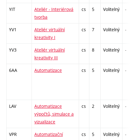
YIT
Ateliér - Interiérová
cs
5
Volitelný
-
tvorba
YV1
Ateliér virtuální
cs
7
Volitelný
-
kreativity I
YV3
Ateliér virtuální
cs
8
Volitelný
-
kreativity III
6AA
Automatizace
cs
5
Volitelný
-
LAV
Automatizace
cs
2
Volitelný
-
výpočtů, simulace a
vizualizace
VPR
Automatizační
cs
5
Volitelný
-