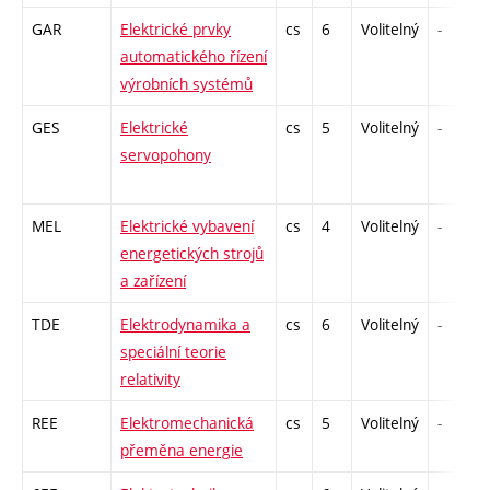
GAR
Elektrické prvky
cs
6
Volitelný
-
automatického řízení
výrobních systémů
GES
Elektrické
cs
5
Volitelný
-
servopohony
MEL
Elektrické vybavení
cs
4
Volitelný
-
energetických strojů
a zařízení
TDE
Elektrodynamika a
cs
6
Volitelný
-
speciální teorie
relativity
REE
Elektromechanická
cs
5
Volitelný
-
přeměna energie