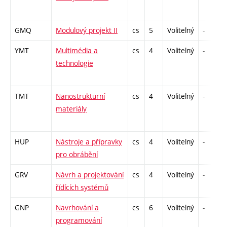
GMQ
Modulový projekt II
cs
5
Volitelný
-
YMT
Multimédia a
cs
4
Volitelný
-
technologie
TMT
Nanostrukturní
cs
4
Volitelný
-
materiály
HUP
Nástroje a přípravky
cs
4
Volitelný
-
pro obrábění
GRV
Návrh a projektování
cs
4
Volitelný
-
řídících systémů
GNP
Navrhování a
cs
6
Volitelný
-
programování