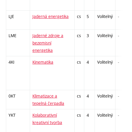
LJE
Jaderná energetika
cs
5
Volitelný
-
LME
Jaderné zdroje a
cs
3
Volitelný
-
bezemisní
energetika
4KI
Kinematika
cs
4
Volitelný
-
0KT
Klimatizace a
cs
4
Volitelný
-
tepelná čerpadla
YKT
Kolaborativní
cs
4
Volitelný
-
kreativní tvorba