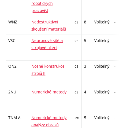
robotických
pracovišť
WNZ
Nedestruktivní
cs
8
Volitelný
-
zkoušení materiálů
VSC
Neuronové sítě a
cs
5
Volitelný
-
strojové učení
QN2
Nosné konstrukce
cs
3
Volitelný
-
strojů II
2NU
Numerické metody
cs
4
Volitelný
-
TNM-A
Numerické metody
en
5
Volitelný
-
analýzy obrazů