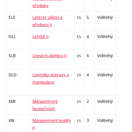
předpisy
ELE
Letecký zákon a
cs
5
Volitelný
-
předpisy II
OLL
Letiště II
cs
4
Volitelný
-
SLB
Lineární algebra II
cs
6
Volitelný
-
DLD
Logistika dopravy a
cs
4
Volitelný
-
manipulace
XMI
Management
cs
2
Volitelný
-
bezpečnosti
XRI
Management kvality
cs
3
Volitelný
-
II