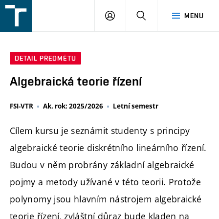
FSI
PŘIHLÁŠENÍ
HLEDAT
MENU
VUT
v
Brně
DETAIL PŘEDMĚTU
Algebraická teorie řízení
FSI-VTR
Ak. rok: 2025/2026
Letní semestr
Cílem kursu je seznámit studenty s principy
algebraické teorie diskrétního lineárního řízení.
Budou v něm probrány základní algebraické
pojmy a metody užívané v této teorii. Protože
polynomy jsou hlavním nástrojem algebraické
teorie řízení, zvláštní důraz bude kladen na