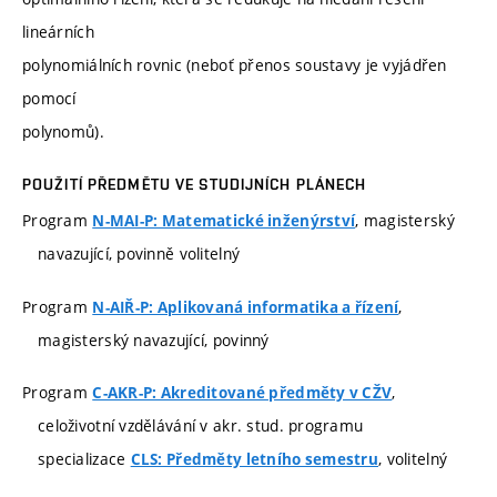
lineárních
polynomiálních rovnic (neboť přenos soustavy je vyjádřen
pomocí
polynomů).
POUŽITÍ PŘEDMĚTU VE STUDIJNÍCH PLÁNECH
Program
, magisterský
N-MAI-P: Matematické inženýrství
navazující, povinně volitelný
Program
,
N-AIŘ-P: Aplikovaná informatika a řízení
magisterský navazující, povinný
Program
,
C-AKR-P: Akreditované předměty v CŽV
celoživotní vzdělávání v akr. stud. programu
specializace
, volitelný
CLS: Předměty letního semestru