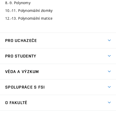
8.-9. Polynomy
10.-11. Polynomiální zlomky
12.-13. Polynomiální matice
PRO UCHAZEČE
Studuj strojní inženýrství
PRO STUDENTY
Nabídka studia
Předměty
Ambasadoři studia
VĚDA A VÝZKUM
Studijní programy
Přijímačky
Věda a výzkum na FSI
Studijní předpisy
SPOLUPRÁCE S FSI
Zápisy
Úspěchy výzkumu
Časový plán studia
Často kladené dotazy
Firemní spolupráce
Oblasti výzkumu
O FAKULTĚ
Pro prváky
Dny otevřených dveří
Partnerství ve výzkumu
Centra výzkumu
Studium a stáže v zahraničí
Aktuality
Mobilní aplikace