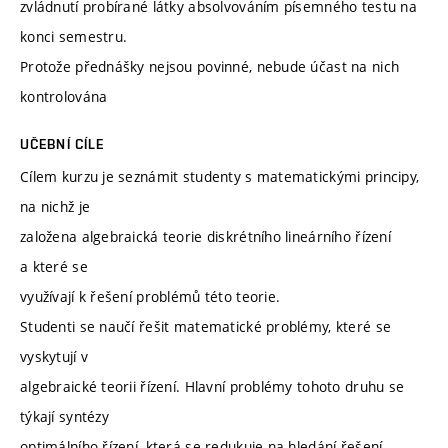
zvládnutí probírané látky absolvováním písemného testu na
konci semestru.
Protože přednášky nejsou povinné, nebude účast na nich
kontrolována
UČEBNÍ CÍLE
Cílem kurzu je seznámit studenty s matematickými principy,
na nichž je
založena algebraická teorie diskrétního lineárního řízení
a které se
využívají k řešení problémů této teorie.
Studenti se naučí řešit matematické problémy, které se
vyskytují v
algebraické teorii řízení. Hlavní problémy tohoto druhu se
týkají syntézy
optimálního řízení, která se redukuje na hledání řešení