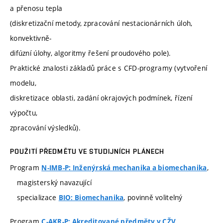
a přenosu tepla
(diskretizační metody, zpracování nestacionárních úloh,
konvektivně-
difúzní úlohy, algoritmy řešení proudového pole).
Praktické znalosti základů práce s CFD-programy (vytvoření
modelu,
diskretizace oblasti, zadání okrajových podmínek, řízení
výpočtu,
zpracování výsledků).
POUŽITÍ PŘEDMĚTU VE STUDIJNÍCH PLÁNECH
Program
,
N-IMB-P: Inženýrská mechanika a biomechanika
magisterský navazující
specializace
, povinně volitelný
BIO: Biomechanika
Program
,
C-AKR-P: Akreditované předměty v CŽV