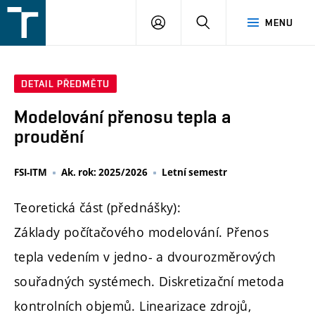
FSI
PŘIHLÁŠENÍ
HLEDAT
MENU
VUT
v
Brně
DETAIL PŘEDMĚTU
Modelování přenosu tepla a
proudění
FSI-ITM
Ak. rok: 2025/2026
Letní semestr
Teoretická část (přednášky):
Základy počítačového modelování. Přenos
tepla vedením v jedno- a dvourozměrových
souřadných systémech. Diskretizační metoda
kontrolních objemů. Linearizace zdrojů,