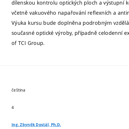
dílenskou kontrolu optických ploch a výstupní 
včetně vakuového napařování reflexních a antire
Výuka kursu bude doplněna podrobným vzdělá
současné optické výroby, případně celodenní ex
of TCI Group.
čeština
4
Ing. Zbyněk Dostál, Ph.D.