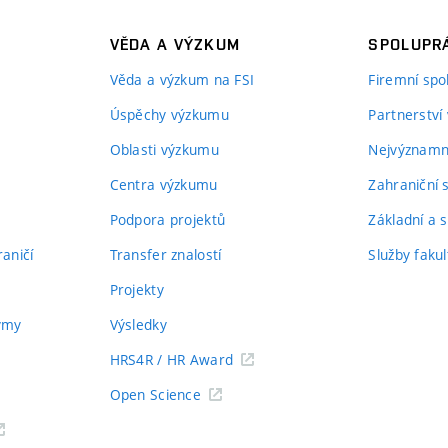
VĚDA A VÝZKUM
SPOLUPRÁ
Věda a výzkum na FSI
Firemní spo
Úspěchy výzkumu
Partnerství
Oblasti výzkumu
Nejvýznamně
Centra výzkumu
Zahraniční 
Podpora projektů
Základní a s
aničí
Transfer znalostí
Služby fakul
Projekty
týmy
Výsledky
HRS4R / HR Award
Open Science