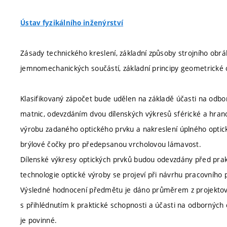
Ústav fyzikálního inženýrství
Zásady technického kreslení, základní způsoby strojního obrá
jemnomechanických součástí, základní principy geometrické o
Klasifikovaný zápočet bude udělen na základě účasti na odb
matnic, odevzdáním dvou dílenských výkresů sférické a hra
výrobu zadaného optického prvku a nakreslení úplného optic
brýlové čočky pro předepsanou vrcholovou lámavost.
Dílenské výkresy optických prvků budou odevzdány před prakt
technologie optické výroby se projeví při návrhu pracovního
Výsledné hodnocení předmětu je dáno průměrem z projektov
s přihlédnutím k praktické schopnosti a účasti na odborných
je povinné.