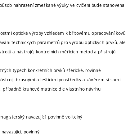
. Způsob nahrazení zmeškané výuky ve cvičení bude stanovena
nostmi optické výroby vzhledem k břitovému opracování kovů
ávání technických parametrů pro výrobu optických prvků, ale
strojů a nástrojů, kontrolních měřicích metod a přístrojů
ůzných typech konkrétních prvků sférické, rovinné
ástroji, brusnými a leštícími prostředky a závěrem si sami
é, případně kruhové matnice dle vlastního návrhu
 magisterský navazující, povinně volitelný
 navazující, povinný