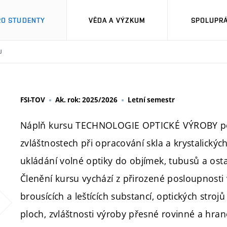
RO STUDENTY
VĚDA A VÝZKUM
SPOLUPRÁ
U
FSI-TOV
Ak. rok: 2025/2026
Letní semestr
Náplň kursu TECHNOLOGIE OPTICKÉ VÝROBY podá
zvláštnostech při opracování skla a krystalický
ukládání volné optiky do objímek, tubusů a ost
Členění kursu vychází z přirozené posloupnosti v
brousících a leštících substancí, optických stroj
ploch, zvláštnosti výroby přesné rovinné a hran