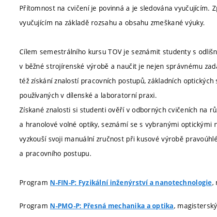
Přítomnost na cvičení je povinná a je sledována vyučujícím
vyučujícím na základě rozsahu a obsahu zmeškané výuky.
Cílem semestrálního kursu TOV je seznámit studenty s odliš
v běžné strojírenské výrobě a naučit je nejen správnému zad
též získání znalostí pracovních postupů, základních optických 
používaných v dílenské a laboratorní praxi.
Získané znalosti si studenti ověří v odborných cvičeních na r
a hranolové volné optiky, seznámí se s vybranými optickými n
vyzkouší svoji manuální zručnost při kusové výrobě pravoúhl
a pracovního postupu.
Program
,
N-FIN-P: Fyzikální inženýrství a nanotechnologie
Program
, magisterský
N-PMO-P: Přesná mechanika a optika