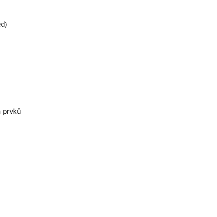
ed)
h prvků