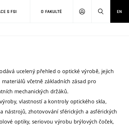
CE S FSI
O FAKULTĚ
EN
PŘIHLÁŠENÍ
HLEDAT
vá ucelený přehled o optické výrobě, jejich
ch materiálů včetně základních zásad pro
atních mechanických držáků.
ýroby, vlastností a kontroly optického skla,
ů a nástrojů, zhotovování sférických a asférických
olové optiky, seriovou výrobu brýlových čoček,