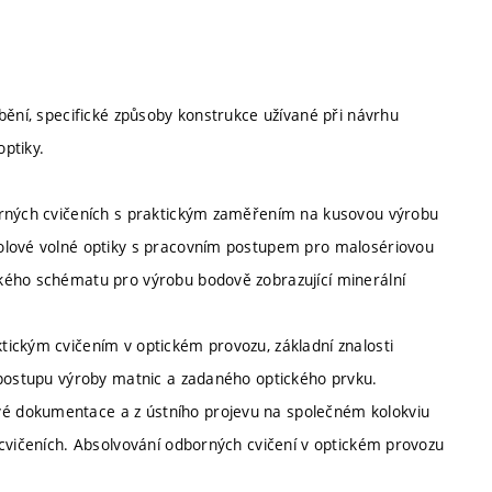
bění, specifické způsoby konstrukce užívané při návrhu
ptiky.
orných cvičeních s praktickým zaměřením na kusovou výrobu
nolové volné optiky s pracovním postupem pro malosériovou
kého schématu pro výrobu bodově zobrazující minerální
ickým cvičením v optickém provozu, základní znalosti
 postupu výroby matnic a zadaného optického prvku.
é dokumentace a z ústního projevu na společném kolokviu
 cvičeních. Absolvování odborných cvičení v optickém provozu