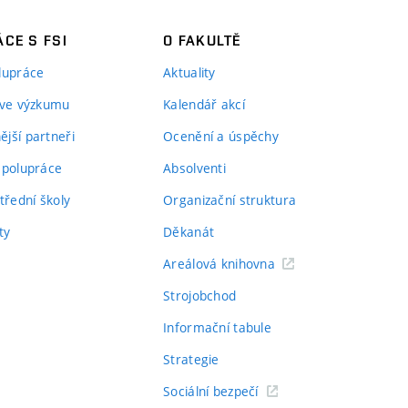
CE S FSI
O FAKULTĚ
lupráce
Aktuality
 ve výzkumu
Kalendář akcí
jší partneři
Ocenění a úspěchy
spolupráce
Absolventi
třední školy
Organizační struktura
ty
Děkanát
Areálová knihovna
Strojobchod
Informační tabule
Strategie
Sociální bezpečí