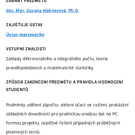
GARANT PŘEDMĚTU
doc. Mgr. Zuzana Hübnerová, Ph.D.
ZAJIŠŤUJE ÚSTAV
Ústav matematiky
VSTUPNÍ ZNALOSTI
Základy diferenciálního a integrálního počtu, teorie
pravděpodobnosti a matematické statistiky.
ZPŮSOB ZAKONČENÍ PŘEDMĚTU A PRAVIDLA HODNOCENÍ
STUDENTŮ
Podmínky udělení zápočtu: aktivní účast ve cvičení, prokázání
základních dovedností pro praktickou analýzu dat na PC
formou projektu, úspěšné řešení případných průběžných
písemných testů.