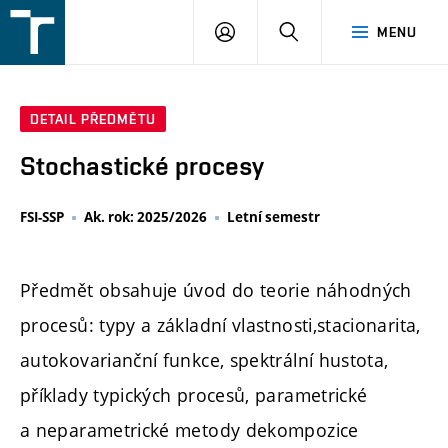
FSI
PŘIHLÁŠENÍ
HLEDAT
MENU
VUT
v
Brně
DETAIL PŘEDMĚTU
Stochastické procesy
FSI-SSP
Ak. rok: 2025/2026
Letní semestr
Předmět obsahuje úvod do teorie náhodných
procesů: typy a základní vlastnosti,stacionarita,
autokovarianční funkce, spektrální hustota,
příklady typických procesů, parametrické
a neparametrické metody dekompozice