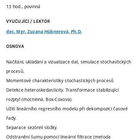
13 hod., povinná
VYUČUJÍCÍ / LEKTOR
doc. Mgr. Zuzana Hübnerová, Ph.D.
OSNOVA
Načítání, ukládání a vizualizace dat, simulace stochastických
procesů.
Momentové charakteristiky stochastických procesů
Detekce heteroskedasticity. Transformace stabilizující
rozptyl (mocninná, Box-Coxova).
Užití lineárního regresního modelu při dekompozici časové
řady.
Separace sezónní složky.
Odstranění šumu pomocí lineární filtrace (metoda