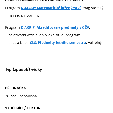
Program
, magisterský
N-MAI-P: Matematické inženýrství
navazující, povinný
Program
,
C-AKR-P: Akreditované předměty v CŽV
celoživotní vzdělávání v akr. stud. programu
specializace
, volitelný
CLS: Předměty letního semestru
Typ (způsob) výuky
PŘEDNÁŠKA
26 hod., nepovinná
VYUČUJÍCÍ / LEKTOR