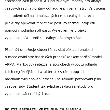
stochastických procesů a s používanými modely pro analýzu
časových řad i algoritmy odhadu jejich parametrů. Ve cvičení
se studenti učí na simulovaných nebo reálných datech
prakticky aplikovat teoretické postupy formou projektu
pomocí vhodného softwaru. Výsledkem je projekt
vyhodnocení a predikce reálných časových řad.
Předmět umožňuje studentům získat základní znalosti
o modelování stochastických procesů (dekompoziční model,
ARMA, Markovovy řetězce) a způsobech výpočtu odhadu
jejich nejrůznějších charakteristik s cílem popsat
mechanismus chování procesu na základě pozorování jeho
časové řady. Student tak zvládne základní metody pro
vyhodnocování reálných dat.
POUŽITÍ PŘEDMĚTU VE STUDIJNÍCH PLÁNECH