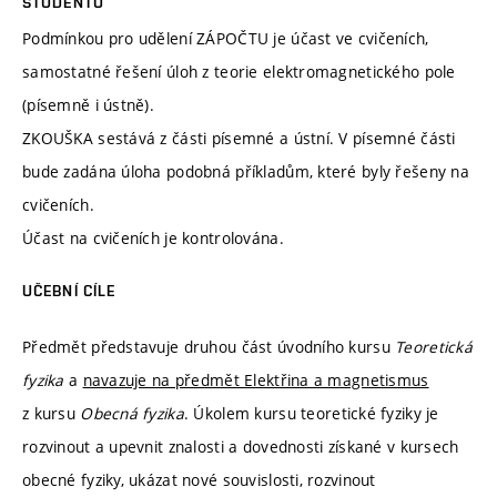
STUDENTŮ
Podmínkou pro udělení ZÁPOČTU je účast ve cvičeních,
samostatné řešení úloh z teorie elektromagnetického pole
(písemně i ústně).
ZKOUŠKA sestává z části písemné a ústní. V písemné části
bude zadána úloha podobná příkladům, které byly řešeny na
cvičeních.
Účast na cvičeních je kontrolována.
UČEBNÍ CÍLE
Předmět představuje druhou část úvodního kursu
T
eoretická
fyzika
a
navazuje na předmět Elektřina a magnetismus
z kursu
O
becná fyzika
. Úkolem kursu teoretické fyziky je
rozvinout a upevnit znalosti a dovednosti získané v kursech
obecné fyziky, ukázat nové souvislosti, rozvinout