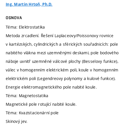
Ing. Martin Hrtoň, Ph.D.
OSNOVA
Téma: Elektrostatika
Metoda zrcadlení. Řešení Laplaceovy/Poissonovy rovnice
v kartézských, cylindrických a sférických souřadnicích: pole
nabitého vlákna mezi uzemněnými deskami, pole bodového
náboje uvnitř uzemněné válcové plochy (Besselovy funkce),
válec v homogenním elektrickém poli, koule v homogenním
elektrickém poli (Legendreovy polynomy a kulové funkce).
Energie elektromagnetického pole nabité koule.
Téma: Magnetostatika
Magnetické pole rotující nabité koule.
Téma: Kvazistacionární pole
Skinový jev.