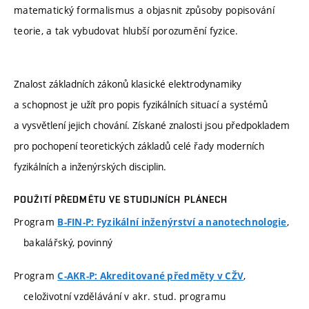
matematický formalismus a objasnit způsoby popisování
teorie, a tak vybudovat hlubší porozumění fyzice.
Znalost základních zákonů klasické elektrodynamiky
a schopnost je užít pro popis fyzikálních situací a systémů
a vysvětlení jejich chování. Získané znalosti jsou předpokladem
pro pochopení teoretických základů celé řady moderních
fyzikálních a inženýrských disciplin.
POUŽITÍ PŘEDMĚTU VE STUDIJNÍCH PLÁNECH
Program
,
B-FIN-P: Fyzikální inženýrství a nanotechnologie
bakalářský, povinný
Program
,
C-AKR-P: Akreditované předměty v CŽV
celoživotní vzdělávání v akr. stud. programu