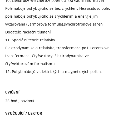
10. Liénardův-Wiechertův potenciál (základní informace)
Pole náboje pohybujícího se bez zrychlení, Heavisidovo pole,
pole náboje pohybujícího se zrychlením a energie jím
vyzařovaná (Larmorova formule),synchrotronové záření.
Dodatek: radiační tlumení
11. Speciální teorie relativity
Elektrodynamika a relativita, transformace polí. Lorentzova
transformace. Čtyřvektory. Elektrodynamika ve
čtyřvektorovém formalismu.
12. Pohyb nábojů v elektrických a magnetických polích.
CVIČENÍ
26 hod., povinná
VYUČUJÍCÍ / LEKTOR