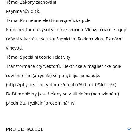
Téma: Zákony zachování
Feynmanův disk.
Téma: Proměnné elektromagnetické pole
Kondenzátor na vysokých frekvencích. Vlnová rovnice a její
řešení v kartézských souřadnicích. Rovinná vlna. Planární
vlnovod.
Téma: Speciální teorie relativity
Transformace čtyřvektorů. Elektrické a magnetické pole
rovnoměrně (a rychle) se pohybujícího náboje.
(http://physics.fme.vutbr.cz/ufi.php?Action=0&Id=977)
Další problémy jsou řešeny ve volitelném (nepovinném)
předmětu Fyzikální proseminář IV.
PRO UCHAZEČE