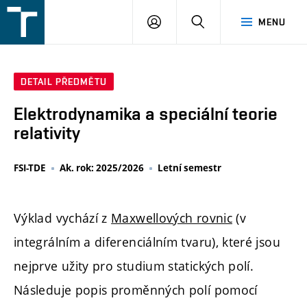
FSI
PŘIHLÁŠENÍ
HLEDAT
MENU
VUT
v
Brně
DETAIL PŘEDMĚTU
Elektrodynamika a speciální teorie
relativity
FSI-TDE
Ak. rok: 2025/2026
Letní semestr
Výklad vychází z
Maxwellových rovnic
(v
integrálním a diferenciálním tvaru), které jsou
nejprve užity pro studium statických polí.
Následuje popis proměnných polí pomocí