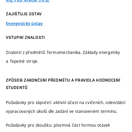
Ing. Petr Kracík, Ph.D.
ZAJIŠŤUJE ÚSTAV
Energetický ústav
VSTUPNÍ ZNALOSTI
Znalosti z předmětů Termomechanika, Základy energetiky
a Tepelné stroje.
ZPŮSOB ZAKONČENÍ PŘEDMĚTU A PRAVIDLA HODNOCENÍ
STUDENTŮ
Požadavky pro zápočet: aktivní účast na cvičeních, odevzdání
vypracovaných úkolů dle zadání ve stanoveném termínu.
Požadavky pro zkoušku: písemná část formou otázek