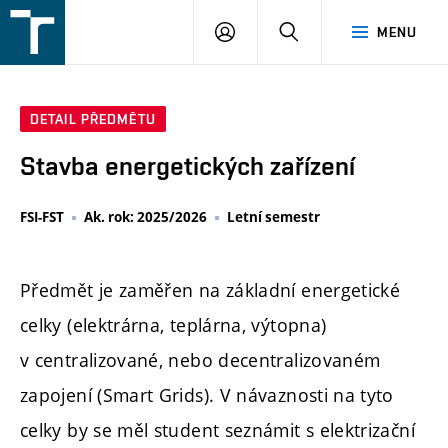
FSI
PŘIHLÁŠENÍ
HLEDAT
MENU
VUT
v
Brně
DETAIL PŘEDMĚTU
Stavba energetických zařízení
FSI-FST
Ak. rok: 2025/2026
Letní semestr
Předmět je zaměřen na základní energetické
celky (elektrárna, teplárna, výtopna)
v centralizované, nebo decentralizovaném
zapojení (Smart Grids). V návaznosti na tyto
celky by se měl student seznámit s elektrizační