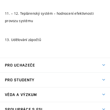
11. – 12. Teplárenský systém – hodnocení efektivnosti
provozu systému
13. Udělování zápočtů
PRO UCHAZEČE
Studuj strojní inženýrství
PRO STUDENTY
Nabídka studia
Předměty
Ambasadoři studia
VĚDA A VÝZKUM
Studijní programy
Přijímačky
Věda a výzkum na FSI
Studijní předpisy
SPOLUPRÁCE S FSI
Zápisy