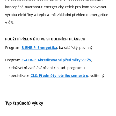
koncepčně navrhnout energetický celek pro kombinovanou
výrobu elektřiny a tepla a mít základní přehled o energetice
v ČR.
POUŽITÍ PŘEDMĚTU VE STUDIJNÍCH PLÁNECH
Program
, bakalářský, povinný
B-ENE-P: Energetika
Program
,
C-AKR-P: Akreditované předměty v CŽV
celoživotní vzdělávání v akr. stud. programu
specializace
, volitelný
CLS: Předměty letního semestru
Typ (způsob) výuky