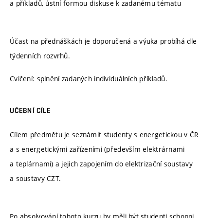
a příkladů, ústní formou diskuse k zadanému tématu
Účast na přednáškách je doporučená a výuka probíhá dle
týdenních rozvrhů.
Cvičení: splnění zadaných individuálních příkladů.
UČEBNÍ CÍLE
Cílem předmětu je seznámit studenty s energetickou v ČR
a s energetickými zařízeními (především elektrárnami
a teplárnami) a jejich zapojením do elektrizační soustavy
a soustavy CZT.
Po absolvování tohoto kurzu by měli být studenti schopni