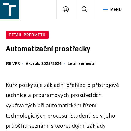
FSI
PŘIHLÁŠENÍ
HLEDAT
MENU
VUT
v
Brně
DETAIL PŘEDMĚTU
Automatizační prostředky
FSI-VPR
Ak. rok: 2025/2026
Letní semestr
Kurz poskytuje základní přehled o přístrojové
technice a programových prostředcích
využívaných při automatickém řízení
technologických procesů. Studenti se v jeho
průběhu seznámí s teoretickými základy