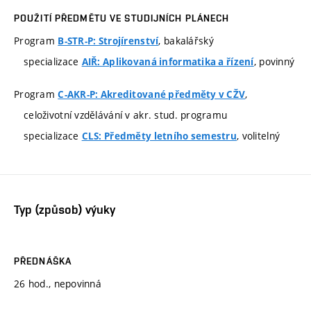
POUŽITÍ PŘEDMĚTU VE STUDIJNÍCH PLÁNECH
Program
, bakalářský
B-STR-P: Strojírenství
specializace
, povinný
AIŘ: Aplikovaná informatika a řízení
Program
,
C-AKR-P: Akreditované předměty v CŽV
celoživotní vzdělávání v akr. stud. programu
specializace
, volitelný
CLS: Předměty letního semestru
Typ (způsob) výuky
PŘEDNÁŠKA
26 hod., nepovinná