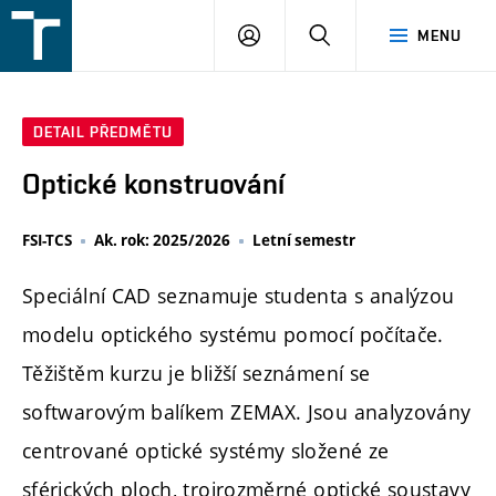
FSI
PŘIHLÁŠENÍ
HLEDAT
MENU
VUT
v
Brně
DETAIL PŘEDMĚTU
Optické konstruování
FSI-TCS
Ak. rok: 2025/2026
Letní semestr
Speciální CAD seznamuje studenta s analýzou
modelu optického systému pomocí počítače.
Těžištěm kurzu je bližší seznámení se
softwarovým balíkem ZEMAX. Jsou analyzovány
centrované optické systémy složené ze
sférických ploch, trojrozměrné optické soustavy