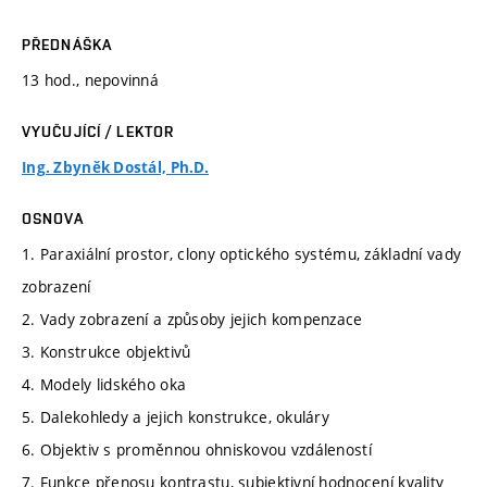
PŘEDNÁŠKA
13 hod., nepovinná
VYUČUJÍCÍ / LEKTOR
Ing. Zbyněk Dostál, Ph.D.
OSNOVA
1. Paraxiální prostor, clony optického systému, základní vady
zobrazení
2. Vady zobrazení a způsoby jejich kompenzace
3. Konstrukce objektivů
4. Modely lidského oka
5. Dalekohledy a jejich konstrukce, okuláry
6. Objektiv s proměnnou ohniskovou vzdáleností
7. Funkce přenosu kontrastu, subjektivní hodnocení kvality