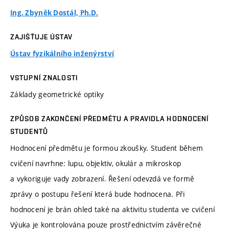
Ing. Zbyněk Dostál, Ph.D.
ZAJIŠŤUJE ÚSTAV
Ústav fyzikálního inženýrství
VSTUPNÍ ZNALOSTI
Základy geometrické optiky
ZPŮSOB ZAKONČENÍ PŘEDMĚTU A PRAVIDLA HODNOCENÍ
STUDENTŮ
Hodnocení předmětu je formou zkoušky. Student během
cvičení navrhne: lupu, objektiv, okulár a mikroskop
a vykoriguje vady zobrazení. Řešení odevzdá ve formě
zprávy o postupu řešení která bude hodnocena. Při
hodnocení je brán ohled také na aktivitu studenta ve cvičení
Výuka je kontrolována pouze prostřednictvím závěrečné