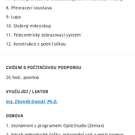
8. Převracecí soustava
9. Lupa
10. Složený mikroskop
11. Telecentrický zobrazovací systém
12. Konstrukce s polní čočkou
CVIČENÍ S POČÍTAČOVOU PODPOROU
26 hod., povinná
VYUČUJÍCÍ / LEKTOR
Ing. Zbyněk Dostál, Ph.D.
OSNOVA
1. Seznámení s programem OpticStudio (Zemax)
2. Návrh jednoduché čočky, znázornění vad a jejich projevy,