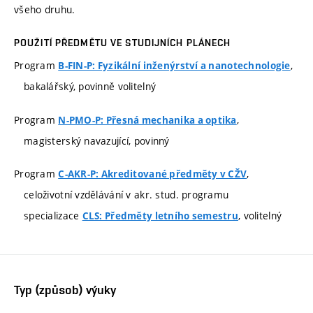
všeho druhu.
POUŽITÍ PŘEDMĚTU VE STUDIJNÍCH PLÁNECH
Program
,
B-FIN-P: Fyzikální inženýrství a nanotechnologie
bakalářský, povinně volitelný
Program
,
N-PMO-P: Přesná mechanika a optika
magisterský navazující, povinný
Program
,
C-AKR-P: Akreditované předměty v CŽV
celoživotní vzdělávání v akr. stud. programu
specializace
, volitelný
CLS: Předměty letního semestru
Typ (způsob) výuky