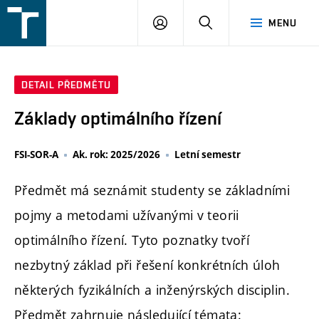
FSI
PŘIHLÁŠENÍ
HLEDAT
MENU
VUT
v
Brně
DETAIL PŘEDMĚTU
Základy optimálního řízení
FSI-SOR-A
Ak. rok: 2025/2026
Letní semestr
Předmět má seznámit studenty se základními
pojmy a metodami užívanými v teorii
optimálního řízení. Tyto poznatky tvoří
nezbytný základ při řešení konkrétních úloh
některých fyzikálních a inženýrských disciplin.
Předmět zahrnuje následující témata: