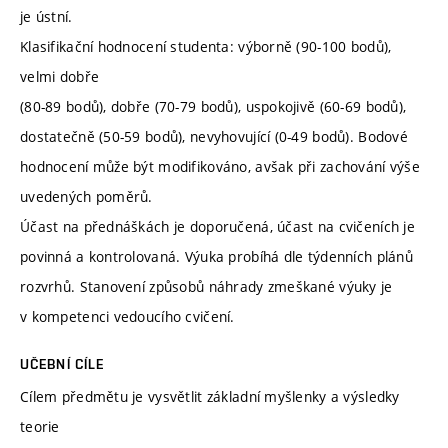
je ústní.
Klasifikační hodnocení studenta: výborně (90-100 bodů),
velmi dobře
(80-89 bodů), dobře (70-79 bodů), uspokojivě (60-69 bodů),
dostatečně (50-59 bodů), nevyhovující (0-49 bodů). Bodové
hodnocení může být modifikováno, avšak při zachování výše
uvedených poměrů.
Účast na přednáškách je doporučená, účast na cvičeních je
povinná a kontrolovaná. Výuka probíhá dle týdenních plánů
rozvrhů. Stanovení způsobů náhrady zmeškané výuky je
v kompetenci vedoucího cvičení.
UČEBNÍ CÍLE
Cílem předmětu je vysvětlit základní myšlenky a výsledky
teorie