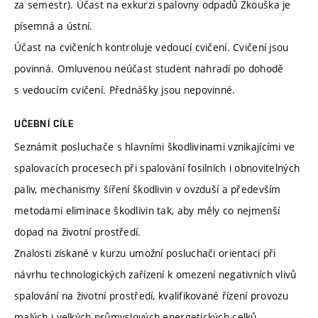
za semestr). Účast na exkurzi spalovny odpadů Zkouška je
písemná a ústní.
Účast na cvičeních kontroluje vedoucí cvičení. Cvičení jsou
povinná. Omluvenou neúčast student nahradí po dohodě
s vedoucím cvičení. Přednášky jsou nepovinné.
UČEBNÍ CÍLE
Seznámit posluchače s hlavními škodlivinami vznikajícími ve
spalovacích procesech při spalování fosilních i obnovitelných
paliv, mechanismy šíření škodlivin v ovzduší a především
metodami eliminace škodlivin tak, aby měly co nejmenší
dopad na životní prostředí.
Znalosti získané v kurzu umožní posluchači orientaci při
návrhu technologických zařízení k omezení negativních vlivů
spalování na životní prostředí, kvalifikované řízení provozu
malých i velkých průmyslových energetických celků.