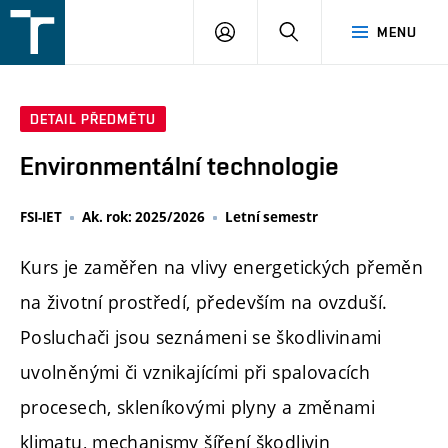
FSI
PŘIHLÁŠENÍ
HLEDAT
MENU
VUT
v
Brně
DETAIL PŘEDMĚTU
Environmentální technologie
FSI-IET
Ak. rok: 2025/2026
Letní semestr
Kurs je zaměřen na vlivy energetických přeměn
na životní prostředí, především na ovzduší.
Posluchači jsou seznámeni se škodlivinami
uvolněnými či vznikajícími při spalovacích
procesech, skleníkovými plyny a změnami
klimatu, mechanismy šíření škodlivin