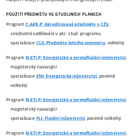
POUŽITÍ PŘEDMĚTU VE STUDIJNÍCH PLÁNECH
Program
,
C-AKR-P: Akreditované předměty v CŽV
celoživotní vzdělávání v akr. stud. programu
specializace
, volitelný
CLS: Předměty letního semestru
Program
,
N-ETI-P: Energetické a termofluidní inženýrství
magisterský navazující
specializace
, povinně
ENI: Energetické inženýrství
volitelný
Program
,
N-ETI-P: Energetické a termofluidní inženýrství
magisterský navazující
specializace
, povinně volitelný
FLI: Fluidní inženýrství
Program
,
N-ETI-P: Energetické a termofluidní inženýrství