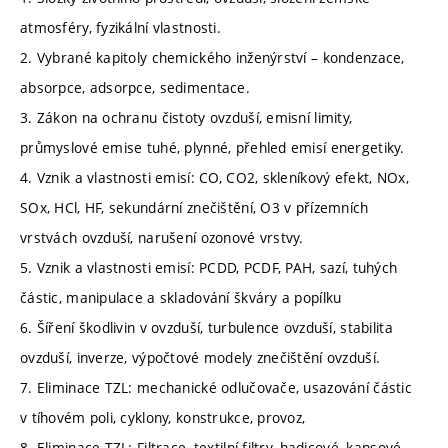
atmosféry, fyzikální vlastnosti.
2. Vybrané kapitoly chemického inženýrství – kondenzace,
absorpce, adsorpce, sedimentace.
3. Zákon na ochranu čistoty ovzduší, emisní limity,
průmyslové emise tuhé, plynné, přehled emisí energetiky.
4. Vznik a vlastnosti emisí: CO, CO2, skleníkový efekt, NOx,
SOx, HCl, HF, sekundární znečištění, O3 v přízemních
vrstvách ovzduší, narušení ozonové vrstvy.
5. Vznik a vlastnosti emisí: PCDD, PCDF, PAH, sazí, tuhých
částic, manipulace a skladování škváry a popílku
6. Šíření škodlivin v ovzduší, turbulence ovzduší, stabilita
ovzduší, inverze, výpočtové modely znečištění ovzduší.
7. Eliminace TZL: mechanické odlučovače, usazování částic
v tíhovém poli, cyklony, konstrukce, provoz,
8. Eliminace TZL: Filtrace, textilní filtry, hadicové, kapsové,