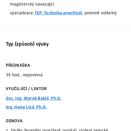
magisterský navazující
specializace
, povinně volitelný
TEP: Technika prostředí
Typ (způsob) výuky
PŘEDNÁŠKA
39 hod., nepovinná
VYUČUJÍCÍ / LEKTOR
doc. Ing. Marek Baláš, Ph.D.
Ing. Hana Lisá, Ph.D.
OSNOVA
1. Složky životního prostředí, ovzduší, složení zemské