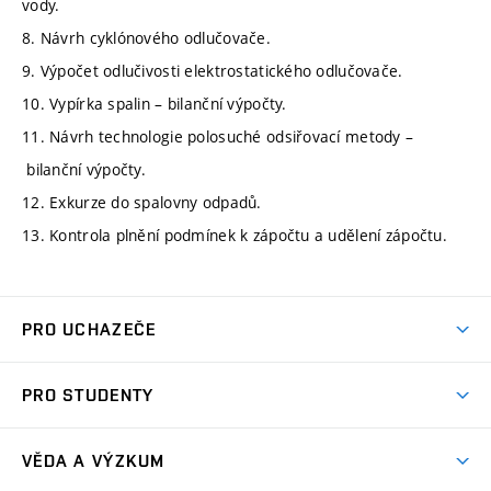
vody.
8. Návrh cyklónového odlučovače.
9. Výpočet odlučivosti elektrostatického odlučovače.
10. Vypírka spalin – bilanční výpočty.
11. Návrh technologie polosuché odsiřovací metody –
bilanční výpočty.
12. Exkurze do spalovny odpadů.
13. Kontrola plnění podmínek k zápočtu a udělení zápočtu.
PRO UCHAZEČE
Studuj strojní inženýrství
PRO STUDENTY
Nabídka studia
Předměty
Ambasadoři studia
VĚDA A VÝZKUM
Studijní programy
Přijímačky