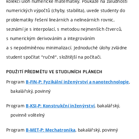
kolekcí úloh numerické matematiky. Poukáže na záludnosti
numerických výpočtů (chyby, stabilita), uvede studenty do
problematiky řešení lineárních a nelineárních rovnic,
seznámí je s interpolací, s metodou nejmenších čtverců,
s numerickým derivováním a integrováním
a s nepodmíněnou minimalizací. Jednoduché úlohy zvládne
student spočítat "ručně", složitější na počítači.
POUŽITÍ PŘEDMĚTU VE STUDIJNÍCH PLÁNECH
Program
,
B-FIN-P: Fyzikální inženýrství a nanotechnologie
bakalářský, povinný
Program
, bakalářský,
B-KSI-P: Konstrukční inženýrství
povinně volitelný
Program
, bakalářský, povinný
B-MET-P: Mechatronika