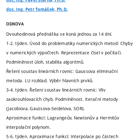
doc. Ing. Pavel Štarha, Ph.D.
doc. Ing. Petr Tomášek, Ph.D.
OSNOVA
Dvouhodinová přednáška se koná jednou za 14 dní.
1-2. týden. Úvod do problematiky numerických metod: Chyby
v numerických výpočtech. Reprezentace čísel v počítači.
Podmíněnost úloh, stabilita algoritmů.
Řešení soustav lineárních rovnic: Gaussova eliminační
metoda. LU rozklad. Výběr hlavních prvků.
3-4. týden. Řešení soustav lineárních rovnic: Vliv
zaokrouhlovacích chyb. Podmíněnost. Iterační metody
(Jacobiova, Gaussova-Seidelova, SOR).
Aproximace funkcí: Lagrangeův, Newtonův a Hermitův
interpolační polynom.
5-6. týden. Aproximace funkcí: Interpolace po částech