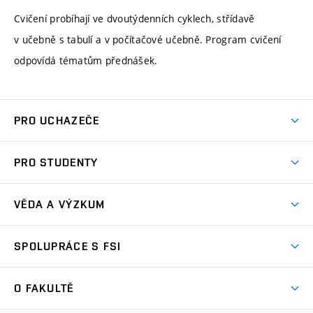
Cvičení probíhají ve dvoutýdenních cyklech, střídavě
v učebně s tabulí a v počítačové učebně. Program cvičení
odpovídá tématům přednášek.
PRO UCHAZEČE
Studuj strojní inženýrství
PRO STUDENTY
Nabídka studia
Předměty
Ambasadoři studia
VĚDA A VÝZKUM
Studijní programy
Přijímačky
Věda a výzkum na FSI
Studijní předpisy
SPOLUPRÁCE S FSI
Zápisy
Úspěchy výzkumu
Časový plán studia
Často kladené dotazy
Firemní spolupráce
Oblasti výzkumu
O FAKULTĚ
Pro prváky
Dny otevřených dveří
Partnerství ve výzkumu
Centra výzkumu