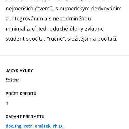
nejmenších čtverců, s numerickým derivováním
a integrováním a s nepodmíněnou
minimalizací. Jednoduché úlohy zvládne
student spočítat "ručně", složitější na počítači.
JAZYK VÝUKY
čeština
POČET KREDITŮ
4
GARANT PŘEDMĚTU
doc. Ing. Petr Tomášek, Ph.D.