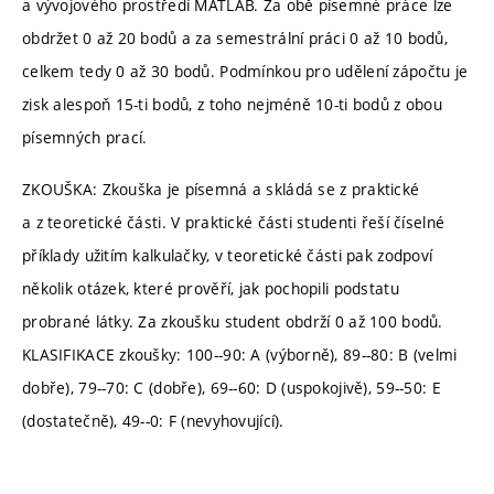
a vývojového prostředí MATLAB. Za obě písemné práce lze
obdržet 0 až 20 bodů a za semestrální práci 0 až 10 bodů,
celkem tedy 0 až 30 bodů. Podmínkou pro udělení zápočtu je
zisk alespoň 15-ti bodů, z toho nejméně 10-ti bodů z obou
písemných prací.
ZKOUŠKA: Zkouška je písemná a skládá se z praktické
a z teoretické části. V praktické části studenti řeší číselné
příklady užitím kalkulačky, v teoretické části pak zodpoví
několik otázek, které prověří, jak pochopili podstatu
probrané látky. Za zkoušku student obdrží 0 až 100 bodů.
KLASIFIKACE zkoušky: 100--90: A (výborně), 89--80: B (velmi
dobře), 79--70: C (dobře), 69--60: D (uspokojivě), 59--50: E
(dostatečně), 49--0: F (nevyhovující).