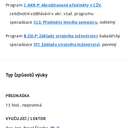
Program
,
C-AKR-P: Akreditované předměty v CŽV
celoživotní vzdělávání v akr. stud. programu
specializace
, volitelný
CLS: Předměty letního semestru
Program
, bakalářský
B-ZSI-P: Základy strojního inženýrství
specializace
, povinný
STI: Základy strojního inženýrství
Typ (způsob) výuky
PŘEDNÁŠKA
13 hod., nepovinná
VYUČUJÍCÍ / LEKTOR