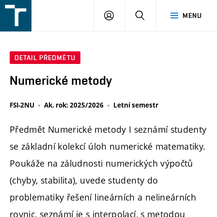
FSI
PŘIHLÁŠENÍ
HLEDAT
MENU
VUT
v
Brně
DETAIL PŘEDMĚTU
Numerické metody
FSI-2NU
Ak. rok: 2025/2026
Letní semestr
Předmět Numerické metody I seznámí studenty
se základní kolekcí úloh numerické matematiky.
Poukáže na záludnosti numerických výpočtů
(chyby, stabilita), uvede studenty do
problematiky řešení lineárních a nelineárních
rovnic, seznámí je s interpolací, s metodou