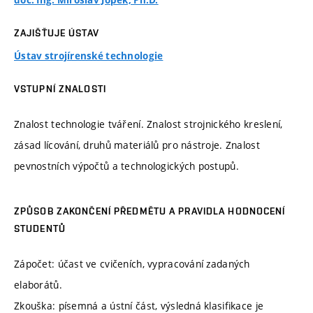
doc. Ing. Miroslav Jopek, Ph.D.
ZAJIŠŤUJE ÚSTAV
Ústav strojírenské technologie
VSTUPNÍ ZNALOSTI
Znalost technologie tváření. Znalost strojnického kreslení,
zásad lícování, druhů materiálů pro nástroje. Znalost
pevnostních výpočtů a technologických postupů.
ZPŮSOB ZAKONČENÍ PŘEDMĚTU A PRAVIDLA HODNOCENÍ
STUDENTŮ
Zápočet: účast ve cvičeních, vypracování zadaných
elaborátů.
Zkouška: písemná a ústní část, výsledná klasifikace je