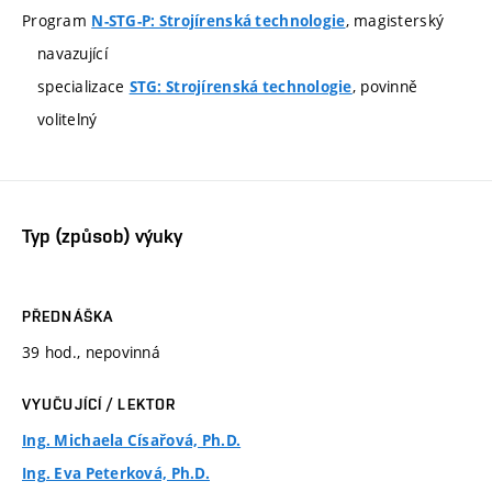
Program
, magisterský
N-STG-P: Strojírenská technologie
navazující
specializace
, povinně
STG: Strojírenská technologie
volitelný
Typ (způsob) výuky
PŘEDNÁŠKA
39 hod., nepovinná
VYUČUJÍCÍ / LEKTOR
Ing. Michaela Císařová, Ph.D.
Ing. Eva Peterková, Ph.D.