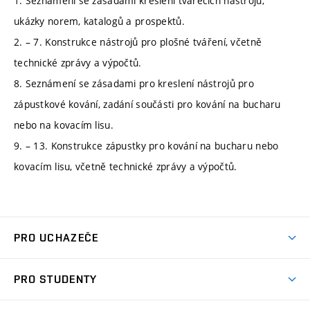
1. Seznámení se zásadami kreslení tvářecích nástrojů,
ukázky norem, katalogů a prospektů.
2. – 7. Konstrukce nástrojů pro plošné tváření, včetně
technické zprávy a výpočtů.
8. Seznámení se zásadami pro kreslení nástrojů pro
zápustkové kování, zadání součásti pro kování na bucharu
nebo na kovacím lisu.
9. – 13. Konstrukce zápustky pro kování na bucharu nebo
kovacím lisu, včetně technické zprávy a výpočtů.
PRO UCHAZEČE
Studuj strojní inženýrství
PRO STUDENTY
Nabídka studia
Předměty