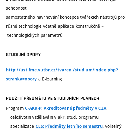
schopnost
samostatného navrhování koncepce tvářecích nástrojů pro
různé technologie včetně aplikace konstrukčně –
technologických parametrů.
STUDIJNÍ OPORY
http://ust.fme.vutbr.cz/tvareni/studium/index.php?
a E-learning
stranka=opory
POUŽITÍ PŘEDMĚTU VE STUDIJNÍCH PLÁNECH
Program
,
C-AKR-P: Akreditované předměty v CŽV
celoživotní vzdělávání v akr. stud. programu
specializace
, volitelný
CLS: Předměty letního semestru