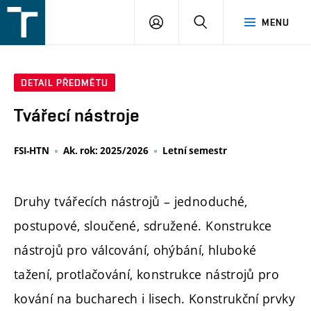
FSI
PŘIHLÁŠENÍ
HLEDAT
MENU
VUT
v
Brně
DETAIL PŘEDMĚTU
Tvářecí nástroje
FSI-HTN
Ak. rok: 2025/2026
Letní semestr
Druhy tvářecích nástrojů – jednoduché,
postupové, sloučené, sdružené. Konstrukce
nástrojů pro válcování, ohýbání, hluboké
tažení, protlačování, konstrukce nástrojů pro
kování na bucharech i lisech. Konstrukční prvky