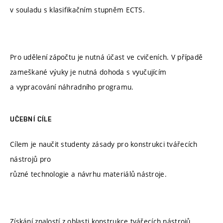
v souladu s klasifikačním stupněm ECTS.
Pro udělení zápočtu je nutná účast ve cvičeních. V případě
zameškané výuky je nutná dohoda s vyučujícím
a vypracování náhradního programu.
UČEBNÍ CÍLE
Cílem je naučit studenty zásady pro konstrukci tvářecích
nástrojů pro
různé technologie a návrhu materiálů nástroje.
Získání znalostí z oblasti konstrukce tvářecích nástrojů,