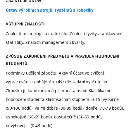
ZAJIŠŤUJE ÚSTAV
Ústav výrobních strojů, systémů a robotiky
VSTUPNÍ ZNALOSTI
Znalosti technologií a materiálů. Znalosti fyziky a aplikované
statistiky. Znalosti managementu kvality.
ZPŮSOB ZAKONČENÍ PŘEDMĚTU A PRAVIDLA HODNOCENÍ
STUDENTŮ
Podmínky udělení zápočtu: Aktivní účast ve cvičení,
vypracování a obhájení analýz dle zadání vyučujícího.
Zkouška je kombinovaná písemná a ústní. Klasifikační
hodnocení studenta klasifikačním stupněm ECTS: výborně
(90-100 bodů), velmi dobře (80-89 bodů), dobře (70-79 bodů),
uspokojivě (60-69 bodů), dostatečně (50-59 bodů),
nevyhovující (0-49 bodů).