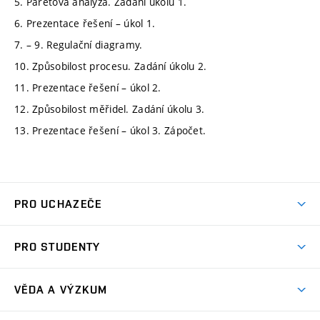
5. Paretova analýza. Zadání úkolu 1.
6. Prezentace řešení – úkol 1.
7. – 9. Regulační diagramy.
10. Způsobilost procesu. Zadání úkolu 2.
11. Prezentace řešení – úkol 2.
12. Způsobilost měřidel. Zadání úkolu 3.
13. Prezentace řešení – úkol 3. Zápočet.
PRO UCHAZEČE
Studuj strojní inženýrství
PRO STUDENTY
Nabídka studia
Předměty
Ambasadoři studia
VĚDA A VÝZKUM
Studijní programy
Přijímačky
Věda a výzkum na FSI