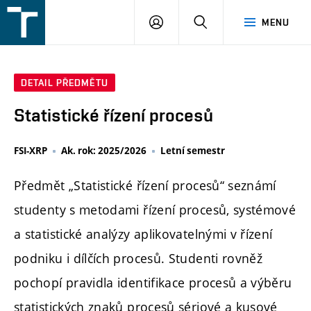
FSI
PŘIHLÁŠENÍ
HLEDAT
MENU
VUT
v
Brně
DETAIL PŘEDMĚTU
Statistické řízení procesů
FSI-XRP
Ak. rok: 2025/2026
Letní semestr
Předmět „Statistické řízení procesů“ seznámí
studenty s metodami řízení procesů, systémové
a statistické analýzy aplikovatelnými v řízení
podniku i dílčích procesů. Studenti rovněž
pochopí pravidla identifikace procesů a výběru
statistických znaků procesů sériové a kusové