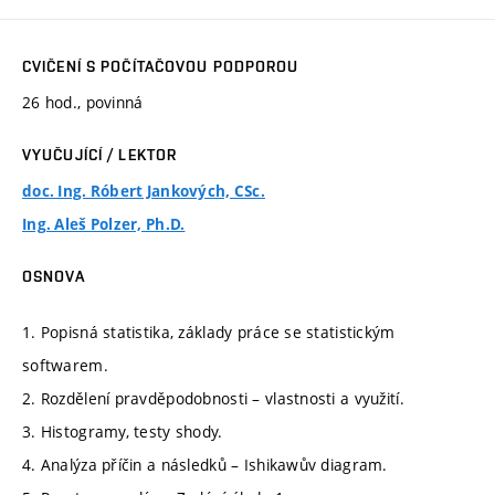
CVIČENÍ S POČÍTAČOVOU PODPOROU
26 hod., povinná
VYUČUJÍCÍ / LEKTOR
doc. Ing. Róbert Jankových, CSc.
Ing. Aleš Polzer, Ph.D.
OSNOVA
1. Popisná statistika, základy práce se statistickým
softwarem.
2. Rozdělení pravděpodobnosti – vlastnosti a využití.
3. Histogramy, testy shody.
4. Analýza příčin a následků – Ishikawův diagram.