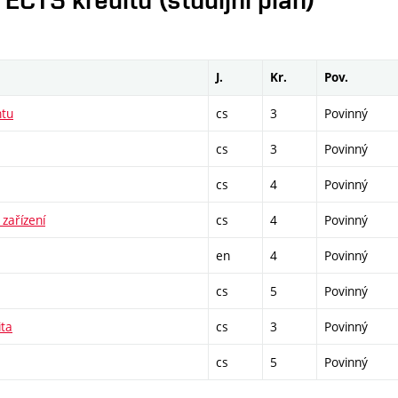
J.
Kr.
Pov.
ntu
cs
3
Povinný
cs
3
Povinný
cs
4
Povinný
 zařízení
cs
4
Povinný
en
4
Povinný
cs
5
Povinný
ita
cs
3
Povinný
cs
5
Povinný