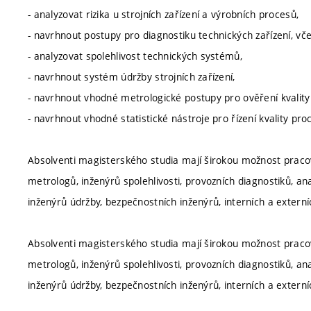
- analyzovat rizika u strojních zařízení a výrobních procesů,
- navrhnout postupy pro diagnostiku technických zařízení, vč
- analyzovat spolehlivost technických systémů,
- navrhnout systém údržby strojních zařízení,
- navrhnout vhodné metrologické postupy pro ověření kvality
- navrhnout vhodné statistické nástroje pro řízení kvality pro
Absolventi magisterského studia mají širokou možnost pracov
metrologů, inženýrů spolehlivosti, provozních diagnostiků, an
inženýrů údržby, bezpečnostních inženýrů, interních a exte
Absolventi magisterského studia mají širokou možnost pracov
metrologů, inženýrů spolehlivosti, provozních diagnostiků, an
inženýrů údržby, bezpečnostních inženýrů, interních a exte