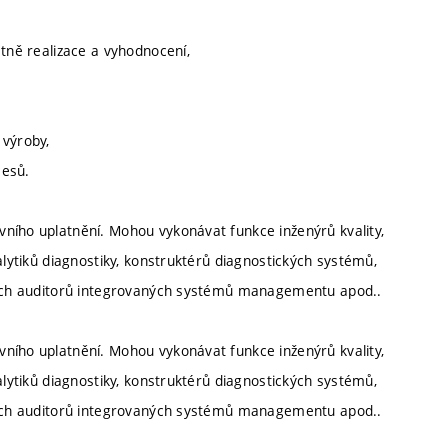
etně realizace a vyhodnocení,
 výroby,
cesů.
ního uplatnění. Mohou vykonávat funkce inženýrů kvality,
alytiků diagnostiky, konstruktérů diagnostických systémů,
rních auditorů integrovaných systémů managementu apod..
ního uplatnění. Mohou vykonávat funkce inženýrů kvality,
alytiků diagnostiky, konstruktérů diagnostických systémů,
rních auditorů integrovaných systémů managementu apod..