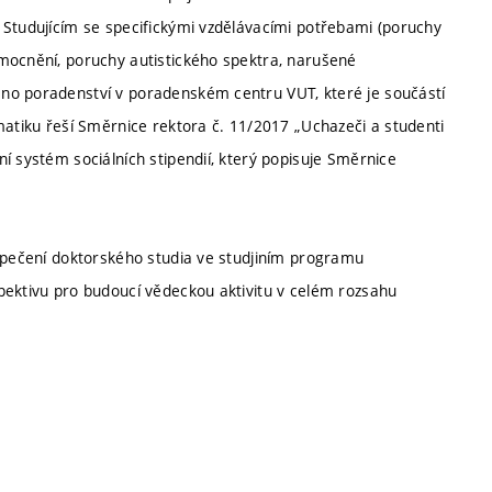
 Studujícím se specifickými vzdělávacími potřebami (poruchy
mocnění, poruchy autistického spektra, narušené
no poradenství v poradenském centru VUT, které je součástí
matiku řeší Směrnice rektora č. 11/2017 „Uchazeči a studenti
í systém sociálních stipendií, který popisuje Směrnice
ezpečení doktorského studia ve studjiním programu
pektivu pro budoucí vědeckou aktivitu v celém rozsahu