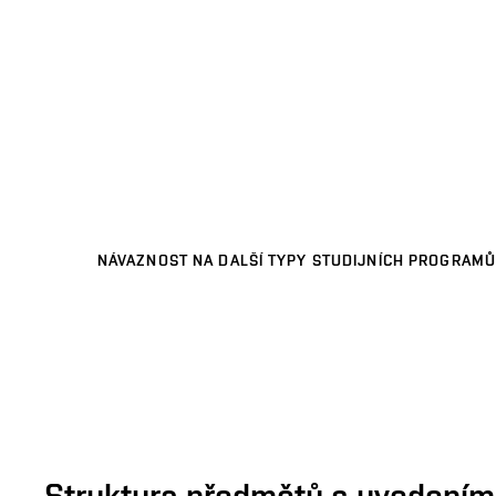
NÁVAZNOST NA DALŠÍ TYPY STUDIJNÍCH PROGRAMŮ
Struktura předmětů s uvedením E