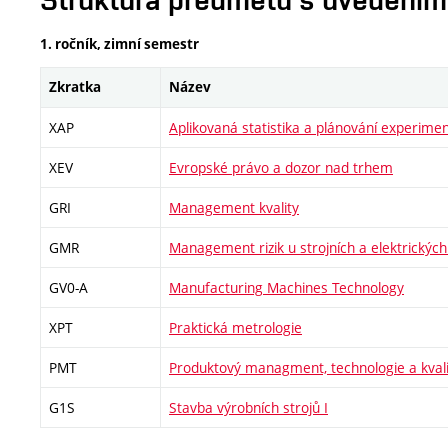
1. ročník, zimní semestr
Zkratka
Název
XAP
Aplikovaná statistika a plánování experime
XEV
Evropské právo a dozor nad trhem
GRI
Management kvality
GMR
Management rizik u strojních a elektrických
GV0-A
Manufacturing Machines Technology
XPT
Praktická metrologie
PMT
Produktový managment, technologie a kval
G1S
Stavba výrobních strojů I