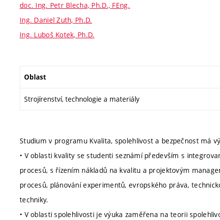
doc. Ing. Petr Blecha, Ph.D., FEng.
Ing. Daniel Zuth, Ph.D.
Ing. Luboš Kotek, Ph.D.
Oblast
Strojírenství, technologie a materiály
Studium v programu Kvalita, spolehlivost a bezpečnost má výr
• V oblasti kvality se studenti seznámí především s integ
procesů, s řízením nákladů na kvalitu a projektovým managemen
procesů, plánování experimentů, evropského práva, technicko
techniky.
• V oblasti spolehlivosti je výuka zaměřena na teorii spolehlivo