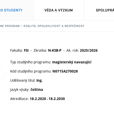
RO STUDENTY
VĚDA A VÝZKUM
SPOLUPRÁ
JNÍ PROGRAM – KVALITA, SPOLEHLIVOST A BEZPEČNOST
Fakulta:
Zkratka:
Ak. rok:
FSI
N-KSB-P
2025/2026
Typ studijního programu:
magisterský navazující
Kód studijního programu:
N0715A270028
Udělovaný titul:
Ing.
Jazyk výuky:
čeština
Akreditace:
18.2.2020 - 18.2.2030