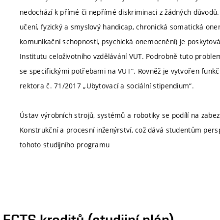
nedochází k přímé či nepřímé diskriminaci z žádných důvodů.
učení, fyzický a smyslový handicap, chronická somatická one
komunikační schopnosti, psychická onemocnění) je poskytová
Institutu celoživotního vzdělávání VUT. Podrobně tuto proble
se specifickými potřebami na VUT“. Rovněž je vytvořen funkčn
rektora č. 71/2017 „Ubytovací a sociální stipendium“.
Ústav výrobních strojů, systémů a robotiky se podílí na zab
Konstrukční a procesní inženýrství, což dává studentům pers
tohoto studijního programu
CTS kreditů (studijní plán)