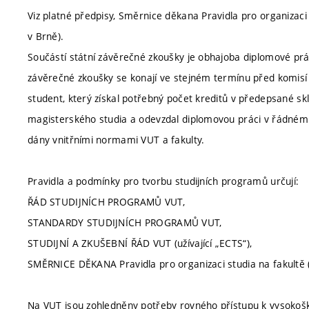
Viz platné předpisy, Směrnice děkana Pravidla pro organizaci
v Brně).
Součástí státní závěrečné zkoušky je obhajoba diplomové pr
závěrečné zkoušky se konají ve stejném termínu před komisí 
student, který získal potřebný počet kreditů v předepsané s
magisterského studia a odevzdal diplomovou práci v řádném 
dány vnitřními normami VUT a fakulty.
Pravidla a podmínky pro tvorbu studijních programů určují:
ŘÁD STUDIJNÍCH PROGRAMŮ VUT,
STANDARDY STUDIJNÍCH PROGRAMŮ VUT,
STUDIJNÍ A ZKUŠEBNÍ ŘÁD VUT (užívající „ECTS“),
SMĚRNICE DĚKANA Pravidla pro organizaci studia na fakultě (
Na VUT jsou zohledněny potřeby rovného přístupu k vysokoško