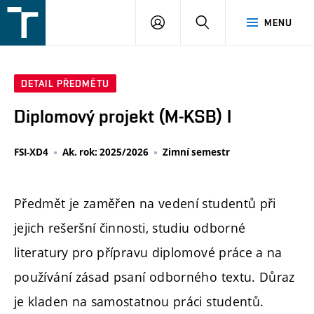
FSI
PŘIHLÁŠENÍ
HLEDAT
MENU
VUT
v
Brně
DETAIL PŘEDMĚTU
Diplomový projekt (M-KSB) I
FSI-XD4
Ak. rok: 2025/2026
Zimní semestr
Předmět je zaměřen na vedení studentů při
jejich rešeršní činnosti, studiu odborné
literatury pro přípravu diplomové práce a na
používání zásad psaní odborného textu. Důraz
je kladen na samostatnou práci studentů.