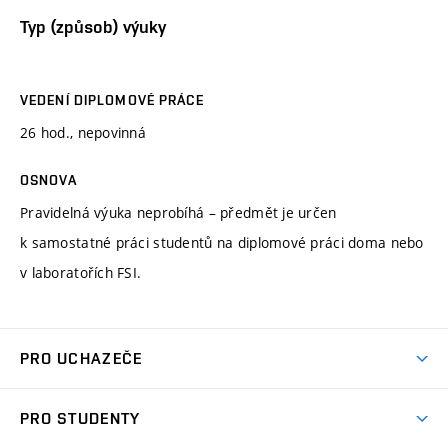
Typ (způsob) výuky
VEDENÍ DIPLOMOVÉ PRÁCE
26 hod., nepovinná
OSNOVA
Pravidelná výuka neprobíhá – předmět je určen
k samostatné práci studentů na diplomové práci doma nebo
v laboratořích FSI.
PRO UCHAZEČE
Studuj strojní inženýrství
PRO STUDENTY
Nabídka studia