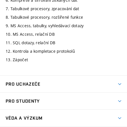
6. Komprese a šifrování získaných dat
7. Tabulkové procesory, zpracování dat
8. Tabulkové procesory, rozšířené funkce
9. MS Access, tabulky, vyhledávací dotazy
10. MS Access, relační DB
11. SQL dotazy, relační DB
12. Kontrola a kompletace protokolů
13. Zápočet
PRO UCHAZEČE
Studuj strojní inženýrství
PRO STUDENTY
Nabídka studia
Předměty
Ambasadoři studia
VĚDA A VÝZKUM
Studijní programy
Přijímačky