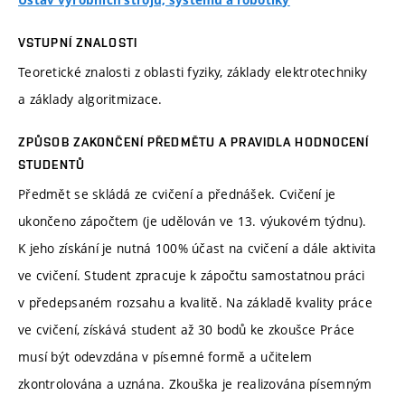
Ústav výrobních strojů, systémů a robotiky
VSTUPNÍ ZNALOSTI
Teoretické znalosti z oblasti fyziky, základy elektrotechniky
a základy algoritmizace.
ZPŮSOB ZAKONČENÍ PŘEDMĚTU A PRAVIDLA HODNOCENÍ
STUDENTŮ
Předmět se skládá ze cvičení a přednášek. Cvičení je
ukončeno zápočtem (je udělován ve 13. výukovém týdnu).
K jeho získání je nutná 100% účast na cvičení a dále aktivita
ve cvičení. Student zpracuje k zápočtu samostatnou práci
v předepsaném rozsahu a kvalitě. Na základě kvality práce
ve cvičení, získává student až 30 bodů ke zkoušce Práce
musí být odevzdána v písemné formě a učitelem
zkontrolována a uznána. Zkouška je realizována písemným