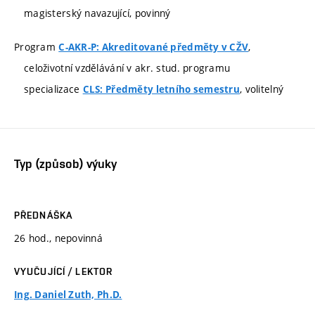
magisterský navazující, povinný
Program
,
C-AKR-P: Akreditované předměty v CŽV
celoživotní vzdělávání v akr. stud. programu
specializace
, volitelný
CLS: Předměty letního semestru
Typ (způsob) výuky
PŘEDNÁŠKA
26 hod., nepovinná
VYUČUJÍCÍ / LEKTOR
Ing. Daniel Zuth, Ph.D.