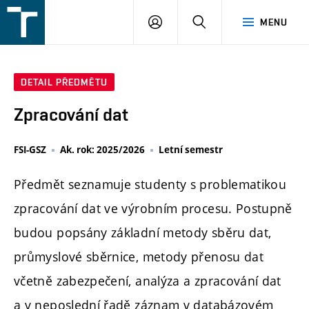
FSI
PŘIHLÁŠENÍ
HLEDAT
MENU
VUT
v
Brně
DETAIL PŘEDMĚTU
Zpracování dat
FSI-GSZ
Ak. rok: 2025/2026
Letní semestr
Předmět seznamuje studenty s problematikou
zpracování dat ve výrobním procesu. Postupně
budou popsány základní metody sběru dat,
průmyslové sběrnice, metody přenosu dat
včetně zabezpečení, analýza a zpracování dat
a v neposlední řadě záznam v databázovém