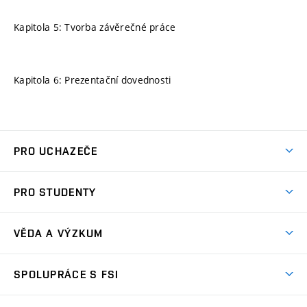
Kapitola 5: Tvorba závěrečné práce
Kapitola 6: Prezentační dovednosti
PRO UCHAZEČE
Studuj strojní inženýrství
PRO STUDENTY
Nabídka studia
Předměty
Ambasadoři studia
VĚDA A VÝZKUM
Studijní programy
Přijímačky
Věda a výzkum na FSI
Studijní předpisy
SPOLUPRÁCE S FSI
Zápisy
Úspěchy výzkumu
Časový plán studia
Často kladené dotazy
Firemní spolupráce