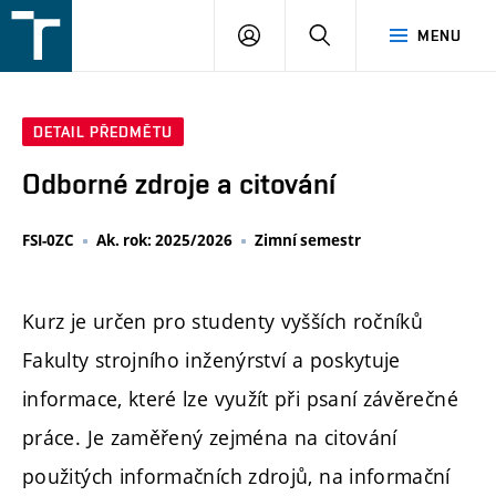
FSI
PŘIHLÁŠENÍ
HLEDAT
MENU
VUT
v
Brně
DETAIL PŘEDMĚTU
Odborné zdroje a citování
FSI-0ZC
Ak. rok: 2025/2026
Zimní semestr
Kurz je určen pro studenty vyšších ročníků
Fakulty strojního inženýrství a poskytuje
informace, které lze využít při psaní závěrečné
práce. Je zaměřený zejména na citování
použitých informačních zdrojů, na informační