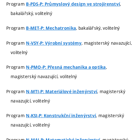
Program
,
B-PDS-P: Průmyslový design ve strojírenství
bakalářský, volitelný
Program
, bakalářský, volitelný
B-MET-P: Mechatronika
Program
, magisterský navazující,
N-VSY-P: Výrobní systémy
volitelný
Program
,
N-PMO-P: Přesná mechanika a optika
magisterský navazující, volitelný
Program
, magisterský
N-MTI-P: Materiálové inženýrství
navazující, volitelný
Program
, magisterský
N-KSI-P: Konstrukční inženýrství
navazující, volitelný
Program
, magisterský
N-MAI-P: Matematické inženýrství