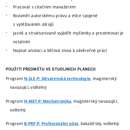
Pracovat s citačním manažerem
Rozumět autorskému právu a etice spojené
s vytěžováním zdrojů
Jasně a strukturovaně vyjádřit myšlenky a prezentovat je
ostatním
Napsat anotaci a klíčová slova k závěrečné práci
POUŽITÍ PŘEDMĚTU VE STUDIJNÍCH PLÁNECH
Program
, magisterský
N-SLE-P: Slévárenská technologie
navazující, volitelný
Program
, magisterský navazující,
N-MET-P: Mechatronika
volitelný
Program
, bakalářský, volitelný
B-PRP-P: Profesionální pilot