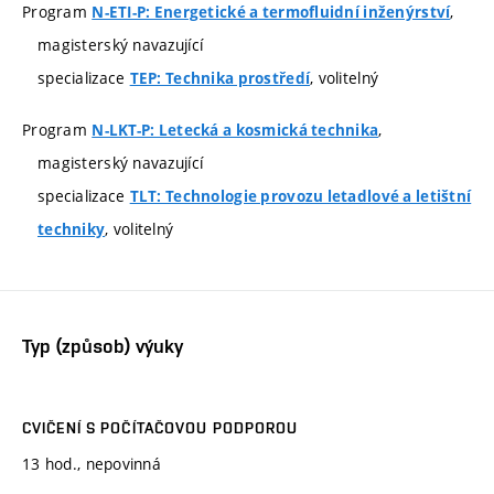
Program
,
N-ETI-P: Energetické a termofluidní inženýrství
magisterský navazující
specializace
, volitelný
TEP: Technika prostředí
Program
,
N-LKT-P: Letecká a kosmická technika
magisterský navazující
specializace
TLT: Technologie provozu letadlové a letištní
, volitelný
techniky
Typ (způsob) výuky
CVIČENÍ S POČÍTAČOVOU PODPOROU
13 hod., nepovinná