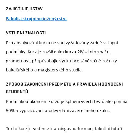
ZAJIŠŤUJE ÚSTAV
Fakulta strojního inženýrství
VSTUPNÍ ZNALOSTI
Pro absolvování kurzu nejsou vyžadovány žádné vstupní
podmínky. Kurz je rozšířením kurzu 2IV – Informační
gramotnost, přizpůsobujíc výuku pro závěrečné ročníky
bakalářského a magisterského studia.
ZPŮSOB ZAKONČENÍ PŘEDMĚTU A PRAVIDLA HODNOCENÍ
STUDENTŮ
Podmínkou ukončení kurzu je splnění všech testů alespoň na
50% a vypracování a odevzdání závěrečného úkolu..
Tento kurz je veden e-learningovou formou, fakultní tutoři